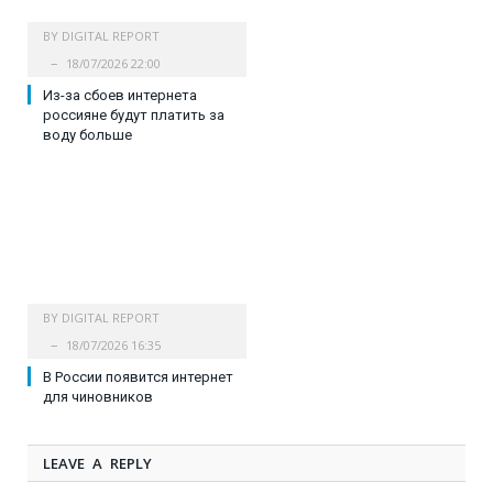
BY
DIGITAL REPORT
18/07/2026 22:00
Из-за сбоев интернета
россияне будут платить за
воду больше
BY
DIGITAL REPORT
18/07/2026 16:35
В России появится интернет
для чиновников
LEAVE A REPLY