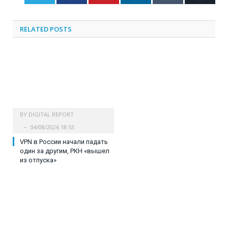
RELATED
POSTS
BY
DIGITAL REPORT
04/08/2026 18:53
VPN в России начали падать
один за другим, РКН «вышел
из отпуска»