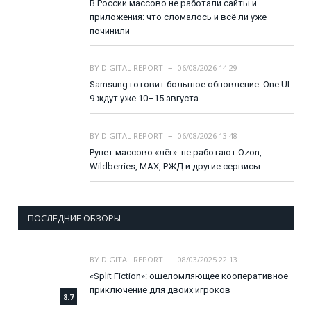
В России массово не работали сайты и
приложения: что сломалось и всё ли уже
починили
BY
DIGITAL REPORT
06/08/2026 14:29
Samsung готовит большое обновление: One UI
9 ждут уже 10–15 августа
BY
DIGITAL REPORT
06/08/2026 13:48
Рунет массово «лёг»: не работают Ozon,
Wildberries, MAX, РЖД и другие сервисы
ПОСЛЕДНИЕ ОБЗОРЫ
BY
DIGITAL REPORT
08/03/2025 22:13
«Split Fiction»: ошеломляющее кооперативное
приключение для двоих игроков
8.7