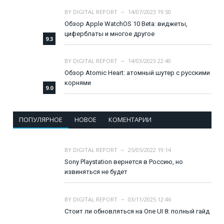
BY
DIGITAL REPORT
14/07/2023 19:50
Обзор Apple WatchOS 10 Beta: виджеты,
циферблаты и многое другое
9.3
BY
DIGITAL REPORT
14/03/2023 22:40
Обзор Atomic Heart: атомный шутер с русскими
корнями
9.0
ПОПУЛЯРНОЕ
НОВОЕ
КОМЕНТАРИИ
BY
DIGITAL REPORT
25/05/2022 19:14
Sony Playstation вернется в Россию, но
извиняться не будет
BY
DIGITAL REPORT
03/11/2025 12:46
Стоит ли обновляться на One UI 8: полный гайд