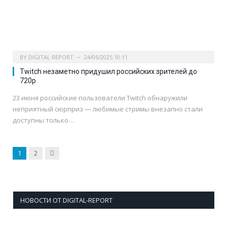
BY
DIGITAL REPORT
24/06/2025 10:11
Twitch незаметно придушил российских зрителей до
720p
23 июня российские пользователи Twitch обнаружили
неприятный сюрприз — любимые стримы внезапно стали
доступны только…
Next
1
2
НОВОСТИ ОТ DIGITAL-REPORT