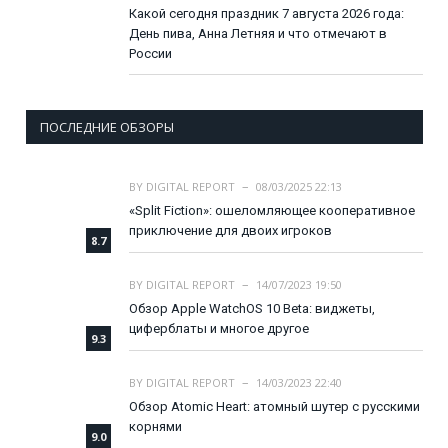
Какой сегодня праздник 7 августа 2026 года:
День пива, Анна Летняя и что отмечают в
России
ПОСЛЕДНИЕ ОБЗОРЫ
BY
DIGITAL REPORT
08/03/2025 22:13
«Split Fiction»: ошеломляющее кооперативное
приключение для двоих игроков
8.7
BY
DIGITAL REPORT
14/07/2023 19:50
Обзор Apple WatchOS 10 Beta: виджеты,
циферблаты и многое другое
9.3
BY
DIGITAL REPORT
14/03/2023 22:40
Обзор Atomic Heart: атомный шутер с русскими
корнями
9.0