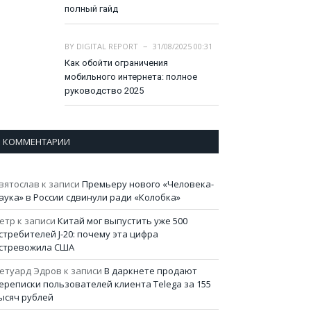
полный гайд
BY
DIGITAL REPORT
31/08/2025 00:31
Как обойти ограничения
мобильного интернета: полное
руководство 2025
КОММЕНТАРИИ
вятослав
к записи
Премьеру нового «Человека-
аука» в России сдвинули ради «Колобка»
етр
к записи
Китай мог выпустить уже 500
стребителей J-20: почему эта цифра
стревожила США
етуард Эдров
к записи
В даркнете продают
ереписки пользователей клиента Telega за 155
ысяч рублей