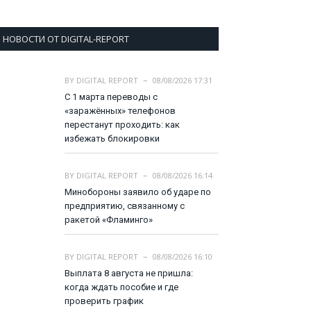
НОВОСТИ ОТ DIGITAL-REPORT
BY
DIGITAL REPORT
08/08/2026 17:31
С 1 марта переводы с
«заражённых» телефонов
перестанут проходить: как
избежать блокировки
BY
DIGITAL REPORT
08/08/2026 16:14
Минобороны заявило об ударе по
предприятию, связанному с
ракетой «Фламинго»
BY
DIGITAL REPORT
08/08/2026 16:10
Выплата 8 августа не пришла:
когда ждать пособие и где
проверить график