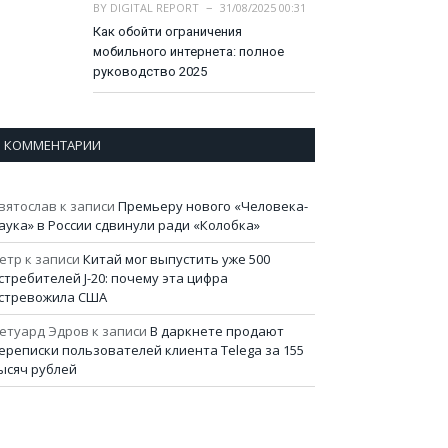
BY
DIGITAL REPORT
31/08/2025 00:31
Как обойти ограничения
мобильного интернета: полное
руководство 2025
КОММЕНТАРИИ
вятослав
к записи
Премьеру нового «Человека-
аука» в России сдвинули ради «Колобка»
етр
к записи
Китай мог выпустить уже 500
стребителей J-20: почему эта цифра
стревожила США
етуард Эдров
к записи
В даркнете продают
ереписки пользователей клиента Telega за 155
ысяч рублей