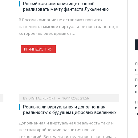
Российская компания ищет способ
реализовать мечту фантаста Лукьяненко
В России компании не оставляют попыток
наполнить смыслом виртуальное пространство, в
которое человек время от…
ИТ-ИНДУСТРИЯ
С
п
П
и
в
BY
DIGITAL REPORT
16/11/2020 21:56
П
Реальна ли виртуальная и дополненная
п
реальность: о будущем цифровых вселенных
т
Дополненная и виртуальная реальность таки и
не стали драйверами развития новых
технологий. Виртуальная реальность застряла…