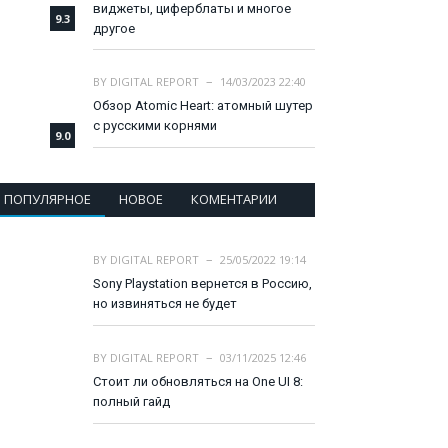
виджеты, циферблаты и многое
9.3
другое
BY
DIGITAL REPORT
14/03/2023 22:40
Обзор Atomic Heart: атомный шутер
с русскими корнями
9.0
ПОПУЛЯРНОЕ
НОВОЕ
КОМЕНТАРИИ
BY
DIGITAL REPORT
25/05/2022 19:14
Sony Playstation вернется в Россию,
но извиняться не будет
BY
DIGITAL REPORT
03/11/2025 12:46
Стоит ли обновляться на One UI 8:
полный гайд