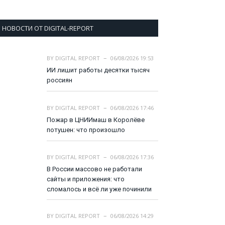
НОВОСТИ ОТ DIGITAL-REPORT
BY
DIGITAL REPORT
06/08/2026 19:53
ИИ лишит работы десятки тысяч
россиян
BY
DIGITAL REPORT
06/08/2026 17:46
Пожар в ЦНИИмаш в Королёве
потушен: что произошло
BY
DIGITAL REPORT
06/08/2026 17:36
В России массово не работали
сайты и приложения: что
сломалось и всё ли уже починили
BY
DIGITAL REPORT
06/08/2026 14:29