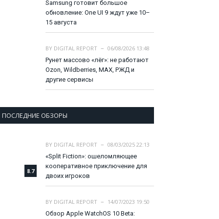
Samsung готовит большое
обновление: One UI 9 ждут уже 10–
15 августа
BY
DIGITAL REPORT
06/08/2026 13:48
Рунет массово «лёг»: не работают
Ozon, Wildberries, MAX, РЖД и
другие сервисы
ПОСЛЕДНИЕ ОБЗОРЫ
BY
DIGITAL REPORT
08/03/2025 22:13
«Split Fiction»: ошеломляющее
кооперативное приключение для
8.7
двоих игроков
BY
DIGITAL REPORT
14/07/2023 19:50
Обзор Apple WatchOS 10 Beta: