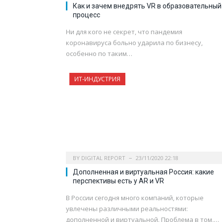
Как и зачем внедрять VR в образовательный
процесс
Ни для кого не секрет, что пандемия
коронавируса больно ударила по бизнесу,
особенно по таким…
ИТ-ИНДУСТРИЯ
BY
DIGITAL REPORT
23/11/2020 22:18
Дополненная и виртуальная Россия: какие
перспективы есть у AR и VR
В России сегодня много компаний, которые
увлечены различными реальностями:
дополненной и виртуальной. Проблема в том,…