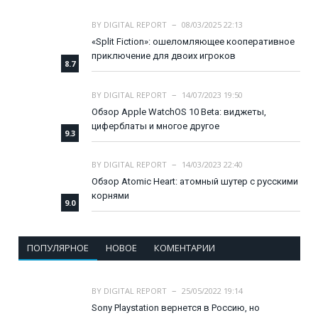
BY
DIGITAL REPORT
08/03/2025 22:13
«Split Fiction»: ошеломляющее кооперативное
приключение для двоих игроков
8.7
BY
DIGITAL REPORT
14/07/2023 19:50
Обзор Apple WatchOS 10 Beta: виджеты,
циферблаты и многое другое
9.3
BY
DIGITAL REPORT
14/03/2023 22:40
Обзор Atomic Heart: атомный шутер с русскими
корнями
9.0
ПОПУЛЯРНОЕ
НОВОЕ
КОМЕНТАРИИ
BY
DIGITAL REPORT
25/05/2022 19:14
Sony Playstation вернется в Россию, но