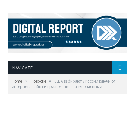
NAVIGATE
»
»
Home
Новости
США забирают у России ключи от
интернета, сайты и приложения станут опасными