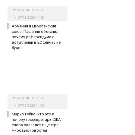
BY
DIGITAL REPORT
07/08/2026 14:53
Армения и Европейский
союз: Пашинян объяснил,
почему референдума о
вступлении в ЕС сейчас не
будет
BY
DIGITAL REPORT
07/08/2026 14:43
Марко Рубио: кто это и
почему госсекретарь США
снова оказался в центре
мировых новостей