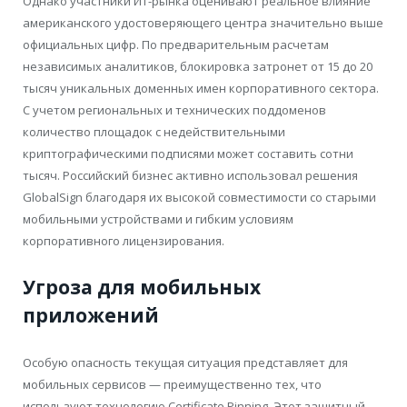
Однако участники ИТ-рынка оценивают реальное влияние
американского удостоверяющего центра значительно выше
официальных цифр. По предварительным расчетам
независимых аналитиков, блокировка затронет от 15 до 20
тысяч уникальных доменных имен корпоративного сектора.
С учетом региональных и технических поддоменов
количество площадок с недействительными
криптографическими подписями может составить сотни
тысяч. Российский бизнес активно использовал решения
GlobalSign благодаря их высокой совместимости со старыми
мобильными устройствами и гибким условиям
корпоративного лицензирования.
Угроза для мобильных
приложений
Особую опасность текущая ситуация представляет для
мобильных сервисов — преимущественно тех, что
используют технологию Certificate Pinning. Этот защитный