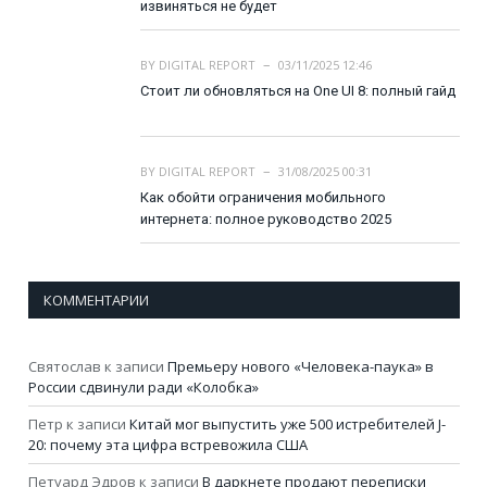
извиняться не будет
BY
DIGITAL REPORT
03/11/2025 12:46
Стоит ли обновляться на One UI 8: полный гайд
BY
DIGITAL REPORT
31/08/2025 00:31
Как обойти ограничения мобильного
интернета: полное руководство 2025
КОММЕНТАРИИ
Святослав
к записи
Премьеру нового «Человека-паука» в
России сдвинули ради «Колобка»
Петр
к записи
Китай мог выпустить уже 500 истребителей J-
20: почему эта цифра встревожила США
Петуард Эдров
к записи
В даркнете продают переписки