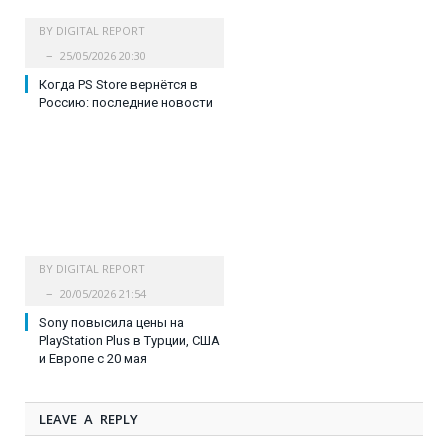
BY
DIGITAL REPORT
25/05/2026 20:30
Когда PS Store вернётся в
Россию: последние новости
BY
DIGITAL REPORT
20/05/2026 21:54
Sony повысила цены на
PlayStation Plus в Турции, США
и Европе с 20 мая
LEAVE A REPLY