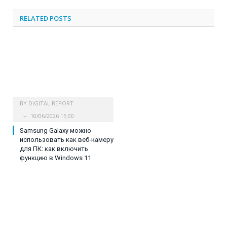
RELATED
POSTS
BY
DIGITAL REPORT
10/06/2026 15:00
Samsung Galaxy можно
использовать как веб-камеру
для ПК: как включить
функцию в Windows 11