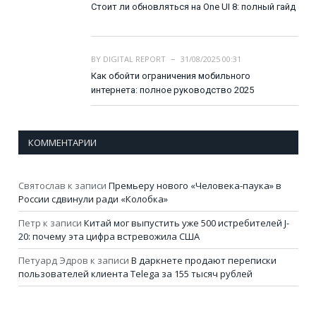
Стоит ли обновляться на One UI 8: полный гайд
BY
DIGITAL REPORT
31/08/2025 00:31
Как обойти ограничения мобильного
интернета: полное руководство 2025
КОММЕНТАРИИ
Святослав
к записи
Премьеру нового «Человека-паука» в
России сдвинули ради «Колобка»
Петр
к записи
Китай мог выпустить уже 500 истребителей J-
20: почему эта цифра встревожила США
Петуард Эдров
к записи
В даркнете продают переписки
пользователей клиента Telega за 155 тысяч рублей