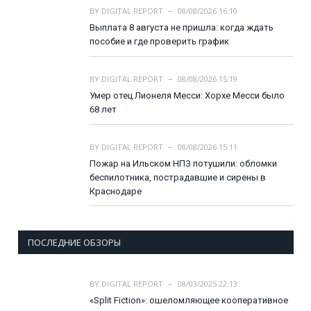
BY
DIGITAL REPORT
08/08/2026 16:10
Выплата 8 августа не пришла: когда ждать
пособие и где проверить график
BY
DIGITAL REPORT
08/08/2026 15:19
Умер отец Лионеля Месси: Хорхе Месси было
68 лет
BY
DIGITAL REPORT
08/08/2026 15:11
Пожар на Ильском НПЗ потушили: обломки
беспилотника, пострадавшие и сирены в
Краснодаре
ПОСЛЕДНИЕ ОБЗОРЫ
BY
DIGITAL REPORT
08/03/2025 22:13
«Split Fiction»: ошеломляющее кооперативное