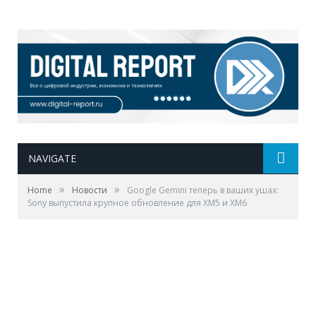
NAVIGATE
»
»
Home
Новости
Google Gemini теперь в ваших ушах:
Sony выпустила крупное обновление для XM5 и XM6