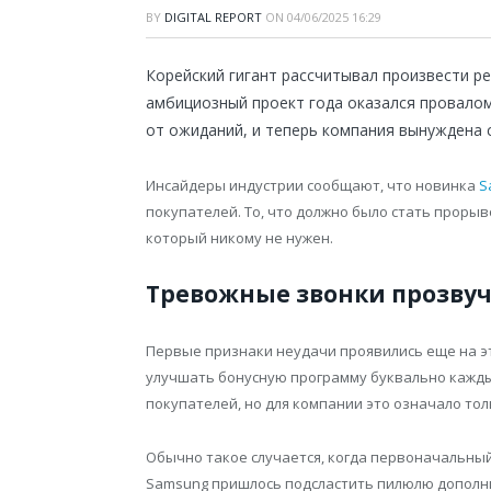
BY
DIGITAL REPORT
ON
04/06/2025 16:29
Корейский гигант рассчитывал произвести р
амбициозный проект года оказался провалом
от ожиданий, и теперь компания вынуждена 
Инсайдеры индустрии сообщают, что новинка
S
покупателей. То, что должно было стать прорыв
который никому не нужен.
Тревожные звонки прозвуч
Первые признаки неудачи проявились еще на э
улучшать бонусную программу буквально каждые
покупателей, но для компании это означало то
Обычно такое случается, когда первоначальный
Samsung пришлось подсластить пилюлю дополни