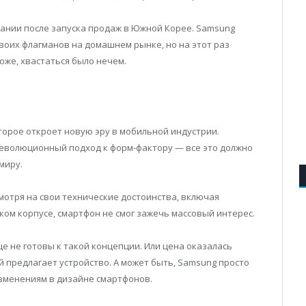
ании после запуска продаж в Южной Корее. Samsung
оих флагманов на домашнем рынке, но на этот раз
оже, хвастаться было нечем.
оторое откроет новую эру в мобильной индустрии.
революционный подход к форм-фактору — все это должно
миру.
мотря на свои технические достоинства, включая
ом корпусе, смартфон не смог зажечь массовый интерес.
е не готовы к такой концепции. Или цена оказалась
й предлагает устройство. А может быть, Samsung просто
зменениям в дизайне смартфонов.