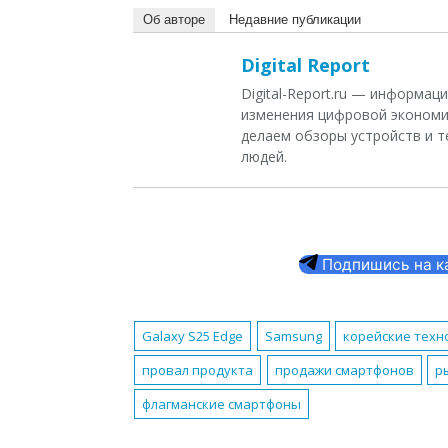
Об авторе
Недавние публикации
Digital Report
Digital-Report.ru — информа
изменения цифровой экономи
делаем обзоры устройств и т
людей.
Подпишись на кан
Galaxy S25 Edge
Samsung
корейские техн
провал продукта
продажи смартфонов
р
флагманские смартфоны