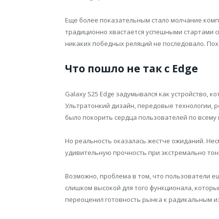
Еще более показательным стало молчание комп
традиционно хвастается успешными стартами св
никаких победных реляций не последовало. Пох
Что пошло не так с Edge
Galaxy S25 Edge задумывался как устройство, к
Ультратонкий дизайн, передовые технологии, 
было покорить сердца пользователей по всему 
Но реальность оказалась жестче ожиданий. Нес
удивительную прочность при экстремально тонк
Возможно, проблема в том, что пользователи ещ
слишком высокой для того функционала, которы
переоценил готовность рынка к радикальным и