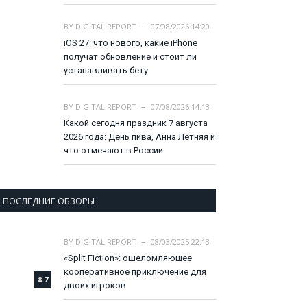
BY
DIGITAL REPORT
07/08/2026 14:20
iOS 27: что нового, какие iPhone
получат обновление и стоит ли
устанавливать бету
BY
DIGITAL REPORT
07/08/2026 14:13
Какой сегодня праздник 7 августа
2026 года: День пива, Анна Летняя и
что отмечают в России
ПОСЛЕДНИЕ ОБЗОРЫ
BY
DIGITAL REPORT
08/03/2025 22:13
«Split Fiction»: ошеломляющее
кооперативное приключение для
8.7
двоих игроков