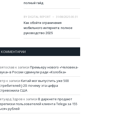
полный гайд
BY
DIGITAL REPORT
31/08/2025 00:31
Как обойти ограничения
мобильного интернета: полное
руководство 2025
КОММЕНТАРИИ
вятослав
к записи
Премьеру нового «Человека-
аука» в России сдвинули ради «Колобка»
етр
к записи
Китай мог выпустить уже 500
стребителей J-20: почему эта цифра
стревожила США
етуард Эдров
к записи
В даркнете продают
ереписки пользователей клиента Telega за 155
ысяч рублей