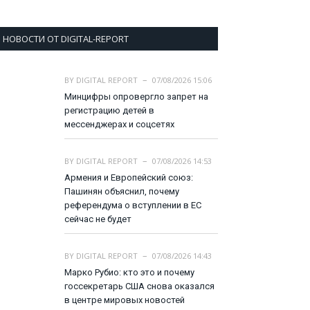
НОВОСТИ ОТ DIGITAL-REPORT
BY
DIGITAL REPORT
07/08/2026 15:06
Минцифры опровергло запрет на
регистрацию детей в
мессенджерах и соцсетях
BY
DIGITAL REPORT
07/08/2026 14:53
Армения и Европейский союз:
Пашинян объяснил, почему
референдума о вступлении в ЕС
сейчас не будет
BY
DIGITAL REPORT
07/08/2026 14:43
Марко Рубио: кто это и почему
госсекретарь США снова оказался
в центре мировых новостей