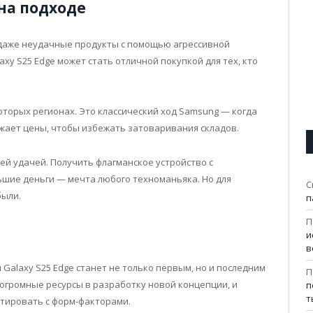
на подходе
 даже неудачные продукты с помощью агрессивной
axy S25 Edge может стать отличной покупкой для тех, кто
торых регионах. Это классический ход Samsung — когда
ижает цены, чтобы избежать затоваривания складов.
ей удачей. Получить флагманское устройство с
шие деньги — мечта любого техноманьяка. Но для
С
были.
п
П
и
в
Galaxy S25 Edge станет не только первым, но и последним
П
 огромные ресурсы в разработку новой концепции, и
п
т
нтировать с форм-факторами.