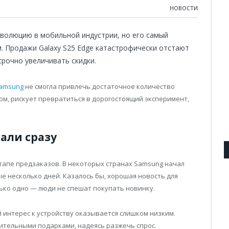
НОВОСТИ
еволюцию в мобильной индустрии, но его самый
. Продажи Galaxy S25 Edge катастрофически отстают
срочно увеличивать скидки.
amsung
не смогла привлечь достаточное количество
ом, рискует превратиться в дорогостоящий эксперимент,
али сразу
тапе предзаказов. В некоторых странах Samsung начал
 несколько дней. Казалось бы, хорошая новость для
лько одно — люди не спешат покупать новинку.
 интерес к устройству оказывается слишком низким.
тельными подарками, надеясь разжечь спрос.