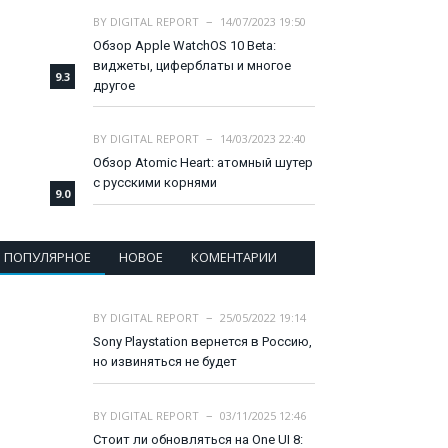
BY
DIGITAL REPORT
14/07/2023 19:50
Обзор Apple WatchOS 10 Beta:
виджеты, циферблаты и многое
9.3
другое
BY
DIGITAL REPORT
14/03/2023 22:40
Обзор Atomic Heart: атомный шутер
с русскими корнями
9.0
ПОПУЛЯРНОЕ
НОВОЕ
КОМЕНТАРИИ
BY
DIGITAL REPORT
25/05/2022 19:14
Sony Playstation вернется в Россию,
но извиняться не будет
BY
DIGITAL REPORT
03/11/2025 12:46
Стоит ли обновляться на One UI 8: