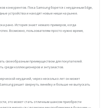
хов конкурентов. Пока Samsung борется с неудачным Edge,
дные устройства и находят новые ниши на рынке.
пока рано. История знает немало примеров, когда
спех. Возможно, пользователям просто нужно время,
тать своеобразным преимуществом для покупателей.
ть среди коллекционеров и энтузиастов.
мерческой неудачей, через несколько лет он может
 Samsung решит свернуть линейку и больше не выпускать
вости, это может стать отличным шансом приобрести
ридется мириться с возможными проблемами в будущем —