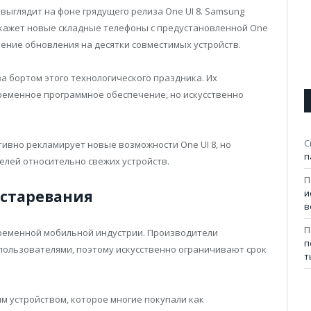
ыглядит на фоне грядущего релиза One UI 8. Samsung
покажет новые складные телефоны с предустановленной One
нение обновления на десятки совместимых устройств.
 за бортом этого технологического праздника. Их
временное программное обеспечение, но искусственно
С
тивно рекламирует новые возможности One UI 8, но
п
елей относительно свежих устройств.
П
устаревания
и
в
П
ременной мобильной индустрии. Производители
п
пользователями, поэтому искусственно ограничивают срок
т
м устройством, которое многие покупали как