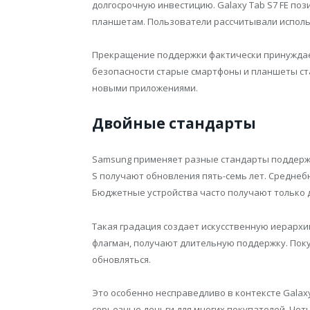
долгосрочную инвестицию. Galaxy Tab S7 FE п
планшетам. Пользователи рассчитывали исполь
Прекращение поддержки фактически принуждает
безопасности старые смартфоны и планшеты ст
новыми приложениями.
Двойные стандарты
Samsung применяет разные стандарты поддержк
S получают обновления пять-семь лет. Средне
Бюджетные устройства часто получают только д
Такая градация создает искусственную иерархи
флагман, получают длительную поддержку. Пок
обновляться.
Это особенно несправедливо в контексте Galaxy
серьезные деньги для многих покупателей. Чет