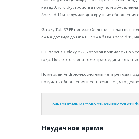
назад Android-устройства получали обновления 
Android 11 и получили два крупных обновления 
Galaxy Tab S7 FE повезло больше — планшет пол
он не дотянул до One UI 7.0 на базе Android 15, н
LTE-версия Galaxy A22, которая появилась на ме
года. После этого она тоже присоединится к сп
По меркам Android-экосистемы четыре года по
получать обновления шесть-семь лет, что дела
Пользователи массово отказываются от iP
Неудачное время