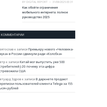
BY
DIGITAL REPORT
31/08/2025 00:31
Как обойти ограничения
мобильного интернета: полное
руководство 2025
КОММЕНТАРИИ
вятослав
к записи
Премьеру нового «Человека-
аука» в России сдвинули ради «Колобка»
етр
к записи
Китай мог выпустить уже 500
стребителей J-20: почему эта цифра
стревожила США
етуард Эдров
к записи
В даркнете продают
ереписки пользователей клиента Telega за 155
ысяч рублей