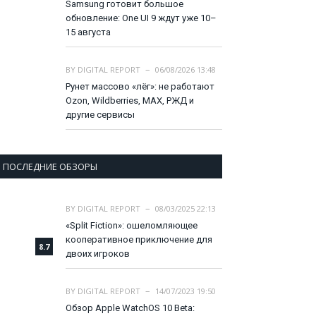
Samsung готовит большое
обновление: One UI 9 ждут уже 10–
15 августа
BY
DIGITAL REPORT
06/08/2026 13:48
Рунет массово «лёг»: не работают
Ozon, Wildberries, MAX, РЖД и
другие сервисы
ПОСЛЕДНИЕ ОБЗОРЫ
BY
DIGITAL REPORT
08/03/2025 22:13
«Split Fiction»: ошеломляющее
кооперативное приключение для
8.7
двоих игроков
BY
DIGITAL REPORT
14/07/2023 19:50
Обзор Apple WatchOS 10 Beta: