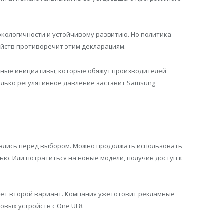
экологичности и устойчивому развитию. Но политика
ойств противоречит этим декларациям.
ьные инициативы, которые обяжут производителей
олько регулятивное давление заставит Samsung
казались перед выбором. Можно продолжать использовать
ью. Или потратиться на новые модели, получив доступ к
ет второй вариант. Компания уже готовит рекламные
ых устройств с One UI 8.