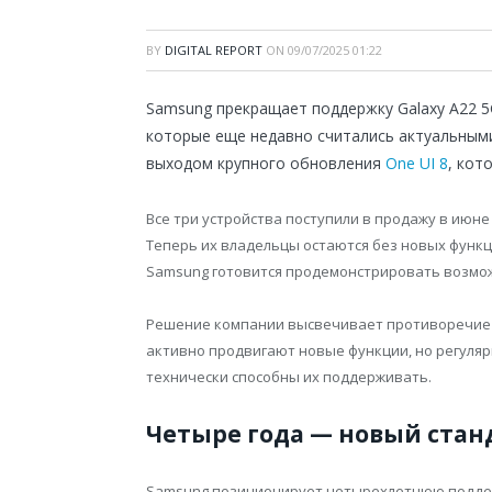
BY
DIGITAL REPORT
ON
09/07/2025 01:22
Samsung прекращает поддержку Galaxy A22 5G,
которые еще недавно считались актуальными.
выходом крупного обновления
One UI 8
, кот
Все три устройства поступили в продажу в июне
Теперь их владельцы остаются без новых функц
Samsung готовится продемонстрировать возможн
Решение компании высвечивает противоречие 
активно продвигают новые функции, но регуляр
технически способны их поддерживать.
Четыре года — новый стан
Samsung позиционирует четырехлетнюю поддерж