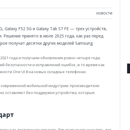
НОВОСТИ
 Galaxy F52 5G и Galaxy Tab S7 FE — трех устройств,
 Решение принято в июле 2025 года, как раз перед
орое получат десятки других моделей Samsung.
 2021 года и получали обновления ровно четыре года.
ий безопасности и исправлений ошибок, в то время как
ости One UI 8 на новых складных телефонах.
современной мобильной индустрии: производители
но оставляют без поддержки устройства, которые
дарт
ку как достижение отрасли. Для сравнения: еще пять лет