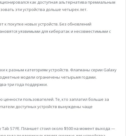
озиционировался как доступная альтернатива премиальным
зовать эти устройства дольше четырех лет.
 к покупке новых устройств. Без обновлений
ановятся уязвимыми для кибератак и несовместимыми с
и к разным категориям устройств. Флагманы серии Galaxy
бюджетные модели ограничены четырьмя годами.
ва-три года поддержки.
ю ценности пользователей. Те, кто заплатил больше за
упатели доступных устройств вынуждены чаще
 Tab S7 FE. Планшет стоил около $500 на момент выхода —
ыре года поддержки выглядят скромно для устройства