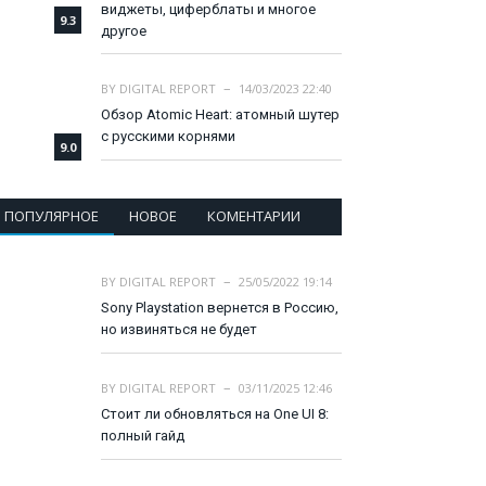
виджеты, циферблаты и многое
9.3
другое
BY
DIGITAL REPORT
14/03/2023 22:40
Обзор Atomic Heart: атомный шутер
с русскими корнями
9.0
ПОПУЛЯРНОЕ
НОВОЕ
КОМЕНТАРИИ
BY
DIGITAL REPORT
25/05/2022 19:14
Sony Playstation вернется в Россию,
но извиняться не будет
BY
DIGITAL REPORT
03/11/2025 12:46
Стоит ли обновляться на One UI 8:
полный гайд