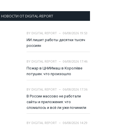
НОВОСТИ ОТ DIGITAL-REPORT
BY
DIGITAL REPORT
06/08/2026 19:53
ИИ лишит работы десятки тысяч
россиян
BY
DIGITAL REPORT
06/08/2026 17:46
Пожар в ЦНИИмаш в Королёве
потушен: что произошло
BY
DIGITAL REPORT
06/08/2026 17:36
В России массово не работали
сайты и приложения: что
сломалось и всё ли уже починили
BY
DIGITAL REPORT
06/08/2026 14:29