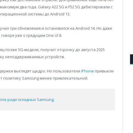
максимум два года. Galaxy A22 5G и F52 5G дебютировали с
операционной системы до Android 13.
учил три обновления и остановился на Android 14. Но даже
е говоря уже о грядущем One UI 8.
сяц позже 5G-модели, получит отсрочку до августа 2025
иску неподдерживаемых устройств.
ддержки выглядят щедро. Но пользователи
iPhone
привыкли
ет политику Samsung менее привлекательной.
hone ради складных Samsung