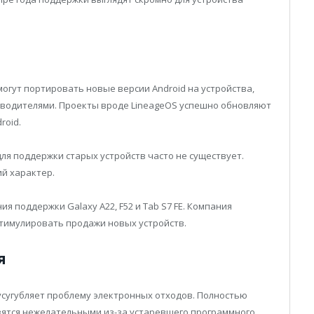
огут портировать новые версии Android на устройства,
водителями. Проекты вроде LineageOS успешно обновляют
roid.
ля поддержки старых устройств часто не существует.
й характер.
я поддержки Galaxy A22, F52 и Tab S7 FE. Компания
стимулировать продажи новых устройств.
я
сугубляет проблему электронных отходов. Полностью
ятся нежелательными из-за устаревшего программного