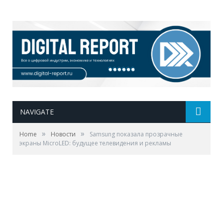
NAVIGATE
»
»
Home
Новости
Samsung показала прозрачные
экраны MicroLED: будущее телевидения и рекламы