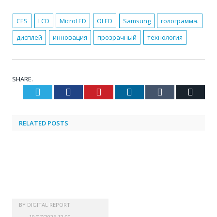
CES
LCD
MicroLED
OLED
Samsung
голограмма.
дисплей
инновация
прозрачный
технология
SHARE.
Twitter
Facebook
Pinterest
LinkedIn
Tumblr
Email
RELATED
POSTS
BY
DIGITAL REPORT
19/07/2026 12:00