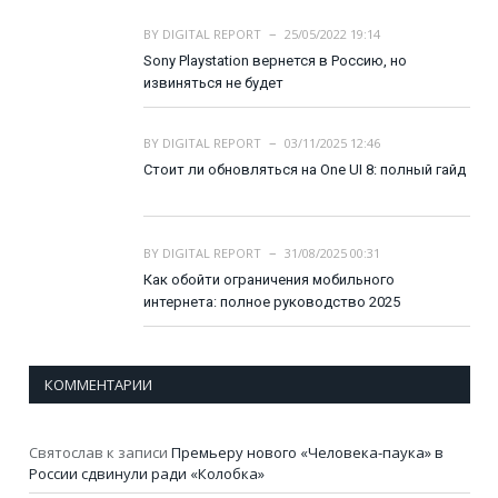
BY
DIGITAL REPORT
25/05/2022 19:14
Sony Playstation вернется в Россию, но
извиняться не будет
BY
DIGITAL REPORT
03/11/2025 12:46
Стоит ли обновляться на One UI 8: полный гайд
BY
DIGITAL REPORT
31/08/2025 00:31
Как обойти ограничения мобильного
интернета: полное руководство 2025
КОММЕНТАРИИ
Святослав
к записи
Премьеру нового «Человека-паука» в
России сдвинули ради «Колобка»