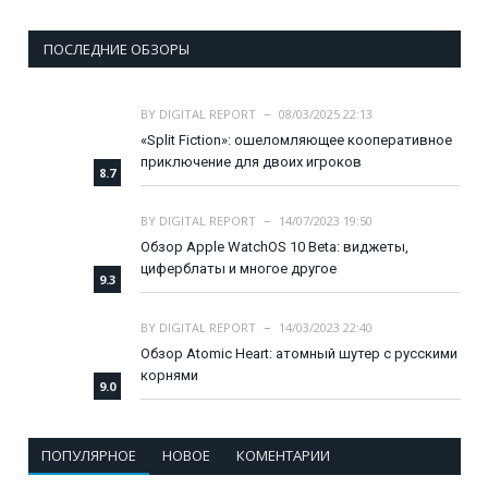
ПОСЛЕДНИЕ ОБЗОРЫ
BY
DIGITAL REPORT
08/03/2025 22:13
«Split Fiction»: ошеломляющее кооперативное
приключение для двоих игроков
8.7
BY
DIGITAL REPORT
14/07/2023 19:50
Обзор Apple WatchOS 10 Beta: виджеты,
циферблаты и многое другое
9.3
BY
DIGITAL REPORT
14/03/2023 22:40
Обзор Atomic Heart: атомный шутер с русскими
корнями
9.0
ПОПУЛЯРНОЕ
НОВОЕ
КОМЕНТАРИИ