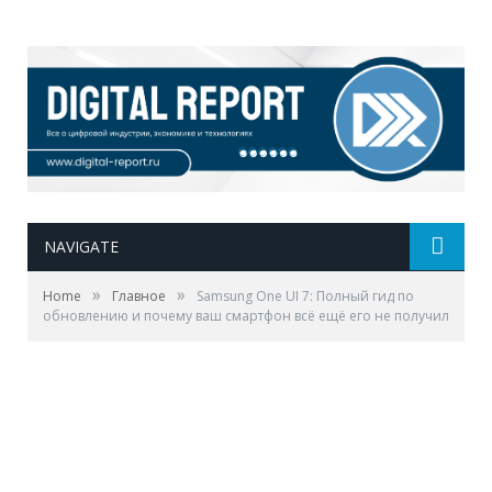
NAVIGATE
»
»
Home
Главное
Samsung One UI 7: Полный гид по
обновлению и почему ваш смартфон всё ещё его не получил