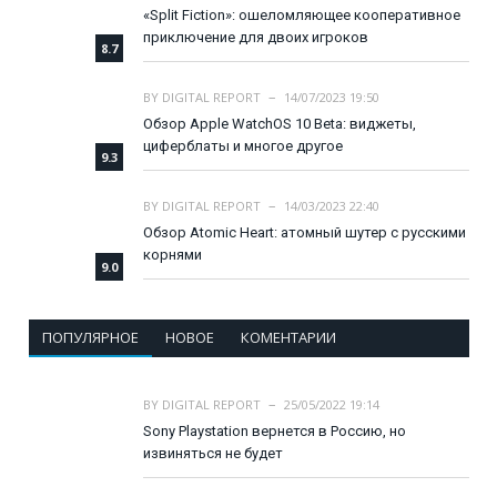
«Split Fiction»: ошеломляющее кооперативное
приключение для двоих игроков
8.7
BY
DIGITAL REPORT
14/07/2023 19:50
Обзор Apple WatchOS 10 Beta: виджеты,
циферблаты и многое другое
9.3
BY
DIGITAL REPORT
14/03/2023 22:40
Обзор Atomic Heart: атомный шутер с русскими
корнями
9.0
ПОПУЛЯРНОЕ
НОВОЕ
КОМЕНТАРИИ
BY
DIGITAL REPORT
25/05/2022 19:14
Sony Playstation вернется в Россию, но
извиняться не будет