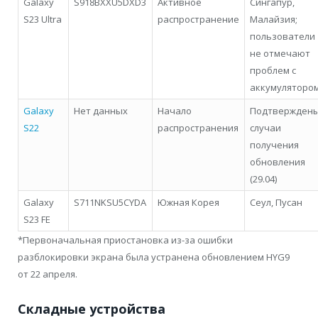
Galaxy
S918BXXU5DXD3
Активное
Сингапур,
S23 Ultra
распространение
Малайзия;
пользователи
не отмечают
проблем с
аккумуляторо
Galaxy
Нет данных
Начало
Подтвержден
S22
распространения
случаи
получения
обновления
(29.04)
Galaxy
S711NKSU5CYDA
Южная Корея
Сеул, Пусан
S23 FE
*Первоначальная приостановка из-за ошибки
разблокировки экрана была устранена обновлением HYG9
от 22 апреля.
Складные устройства