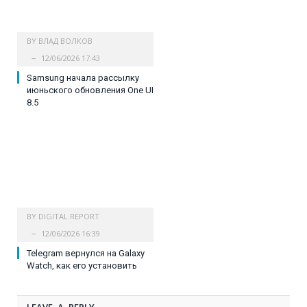
BY
ВЛАД ВОЛКОВ
12/06/2026 17:43
Samsung начала рассылку
июньского обновления One UI
8.5
BY
DIGITAL REPORT
12/06/2026 16:39
Telegram вернулся на Galaxy
Watch, как его установить
LEAVE A REPLY