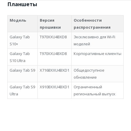
Планшеты
Модель
Версия
Особенности
прошивки
распространения
Galaxy Tab
T970XXU4BXD8
Эксклюзивно для Wi-Fi
S10+
моделей
Galaxy Tab
T970XXU4BXD8
Корпоративные клиенты
S10 Ultra
Galaxy Tab S9
X716BXXU4BXD1
Общедоступное
обновление
Galaxy Tab S9
X910BXXU4BXD1
Ограниченный
Ultra
региональный выпуск