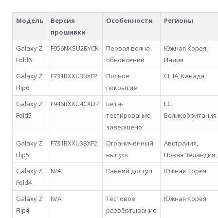
Модель
Версия
Особенности
Регионы
прошивки
Galaxy Z
F956NKSU2BYCK
Первая волна
Южная Корея,
Fold6
обновлений
Индия
Galaxy Z
F731BXXU3BXF2
Полное
США, Канада
Flip6
покрытие
Galaxy Z
F946BXXU4CXD7
Бета-
ЕС,
Fold5
тестирование
Великобритания
завершено
Galaxy Z
F731BXXU3BXF2
Ограниченный
Австралия,
Flip5
выпуск
Новая Зеландия
Galaxy Z
N/A
Ранний доступ
Южная Корея
Fold4
Galaxy Z
N/A
Тестовое
Южная Корея
Flip4
развёртывание