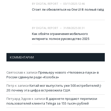
BY
DIGITAL REPORT
03/11/2025 12:46
Стоит ли обновляться на One UI 8: полный гайд
BY
DIGITAL REPORT
31/08/2025 00:31
Как обойти ограничения мобильного
интернета: полное руководство 2025
КОММЕНТАРИИ
Святослав
к записи
Премьеру нового «Человека-паука» в
России сдвинули ради «Колобка»
Петр
к записи
Китай мог выпустить уже 500 истребителей J-
20: почему эта цифра встревожила США
Петуард Эдров
к записи
В даркнете продают переписки
пользователей клиента Telega за 155 тысяч рублей