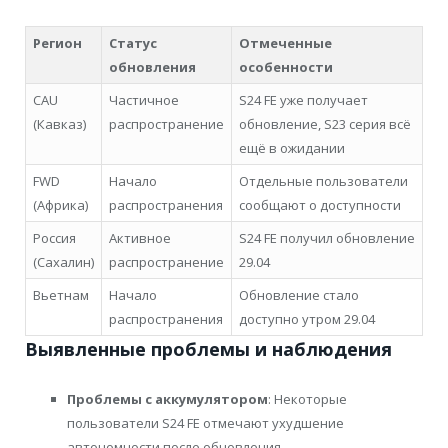
Регион
Статус
Отмеченные
обновления
особенности
CAU
Частичное
S24 FE уже получает
(Кавказ)
распространение
обновление, S23 серия всё
ещё в ожидании
FWD
Начало
Отдельные пользователи
(Африка)
распространения
сообщают о доступности
Россия
Активное
S24 FE получил обновление
(Сахалин)
распространение
29.04
Вьетнам
Начало
Обновление стало
распространения
доступно утром 29.04
Выявленные проблемы и наблюдения
Проблемы с аккумулятором
: Некоторые
пользователи S24 FE отмечают ухудшение
автономности после обновления