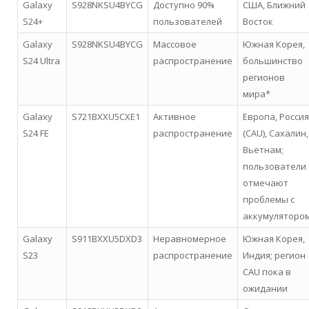
Galaxy
S928NKSU4BYCG
Доступно 90%
США, Ближний
S24+
пользователей
Восток
Galaxy
S928NKSU4BYCG
Массовое
Южная Корея,
S24 Ultra
распространение
большинство
регионов
мира*
Galaxy
S721BXXU5CXE1
Активное
Европа, Россия
S24 FE
распространение
(CAU), Сахалин,
Вьетнам;
пользователи
отмечают
проблемы с
аккумуляторо
Galaxy
S911BXXU5DXD3
Неравномерное
Южная Корея,
S23
распространение
Индия; регион
CAU пока в
ожидании