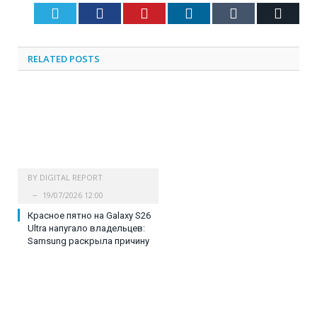
Twitter
Facebook
Pinterest
LinkedIn
Tumblr
Email
RELATED
POSTS
BY
DIGITAL REPORT
19/07/2026 12:00
Красное пятно на Galaxy S26
Ultra напугало владельцев:
Samsung раскрыла причину