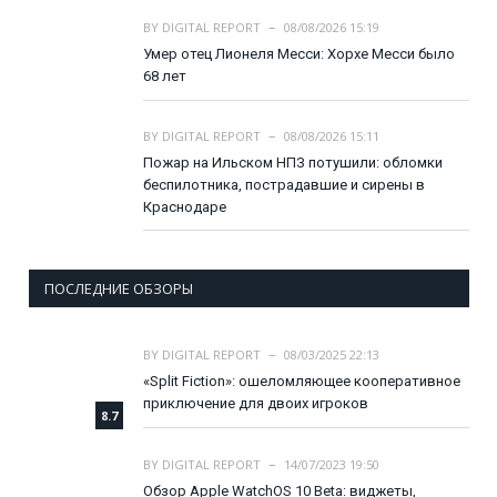
BY
DIGITAL REPORT
08/08/2026 15:19
Умер отец Лионеля Месси: Хорхе Месси было
68 лет
BY
DIGITAL REPORT
08/08/2026 15:11
Пожар на Ильском НПЗ потушили: обломки
беспилотника, пострадавшие и сирены в
Краснодаре
ПОСЛЕДНИЕ ОБЗОРЫ
BY
DIGITAL REPORT
08/03/2025 22:13
«Split Fiction»: ошеломляющее кооперативное
приключение для двоих игроков
8.7
BY
DIGITAL REPORT
14/07/2023 19:50
Обзор Apple WatchOS 10 Beta: виджеты,