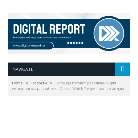
NAVIGATE
»
»
Home
Новости
Samsung готовит революцию для
умных часов: разработка One UI Watch 7 идет полным ходом