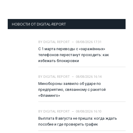
НОВОСТИ ОТ DIGITAL-REPORT
BY
DIGITAL REPORT
08/08/2026 17:31
С 1 марта переводы с «заражённых»
телефонов перестанут проходить: как
избежать блокировки
BY
DIGITAL REPORT
08/08/2026 16:14
Минобороны заявило об ударе по
предприятию, связанному с ракетой
«Фламинго»
BY
DIGITAL REPORT
08/08/2026 16:10
Выплата 8 августа не пришла: когда ждать
пособие и где проверить график