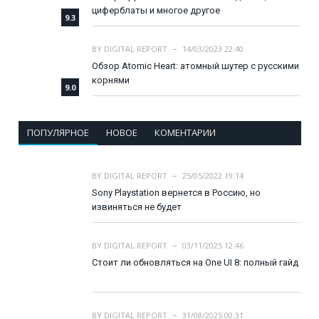
циферблаты и многое другое
9.3
BY
DIGITAL REPORT
14/03/2023 22:40
Обзор Atomic Heart: атомный шутер с русскими
корнями
9.0
ПОПУЛЯРНОЕ
НОВОЕ
КОМЕНТАРИИ
BY
DIGITAL REPORT
25/05/2022 19:14
Sony Playstation вернется в Россию, но
извиняться не будет
BY
DIGITAL REPORT
03/11/2025 12:46
Стоит ли обновляться на One UI 8: полный гайд
BY
DIGITAL REPORT
31/08/2025 00:31