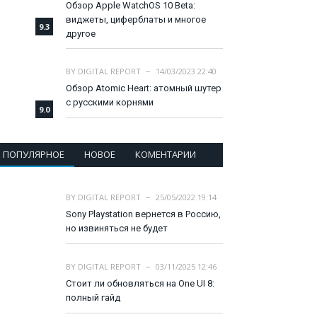
Обзор Apple WatchOS 10 Beta:
виджеты, циферблаты и многое
9.3
другое
BY
DIGITAL REPORT
14/03/2023 22:40
Обзор Atomic Heart: атомный шутер
с русскими корнями
9.0
ПОПУЛЯРНОЕ
НОВОЕ
КОМЕНТАРИИ
BY
DIGITAL REPORT
25/05/2022 19:14
Sony Playstation вернется в Россию,
но извиняться не будет
BY
DIGITAL REPORT
03/11/2025 12:46
Стоит ли обновляться на One UI 8:
полный гайд