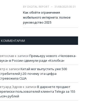
BY
DIGITAL REPORT
31/08/2025 00:31
Как обойти ограничения
мобильного интернета: полное
руководство 2025
КОММЕНТАРИИ
вятослав
к записи
Премьеру нового «Человека-
аука» в России сдвинули ради «Колобка»
етр
к записи
Китай мог выпустить уже 500
стребителей J-20: почему эта цифра
стревожила США
етуард Эдров
к записи
В даркнете продают
ереписки пользователей клиента Telega за 155
ысяч рублей