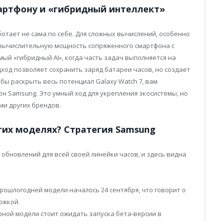
артфону и «гибридный интеллект»
ботает не сама по себе. Для сложных вычислений, особенно
ь вычислительную мощность сопряженного смартфона с
мый «гибридный AI», когда часть задач выполняется на
дход позволяет сохранить заряд батареи часов, но создает
обы раскрыть весь потенциал Galaxy Watch 7, вам
н Samsung. Это умный ход для укрепления экосистемы, но
ами других брендов.
гих моделях? Стратегия Samsung
бновлений для всей своей линейки часов, и здесь видна
рошлогодней модели началось 24 сентября, что говорит о
ржкой.
ной модели стоит ожидать запуска бета-версии в