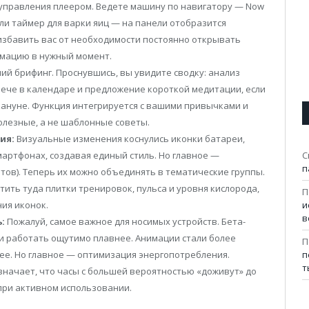
 управления плеером. Ведете машину по навигатору — Now
ли таймер для варки яиц — на панели отобразится
избавить вас от необходимости постоянно открывать
мацию в нужный момент.
й брифинг. Проснувшись, вы увидите сводку: анализ
рече в календаре и предложение короткой медитации, если
кануне. Функция интегрируется с вашими привычками и
олезные, а не шаблонные советы.
ия:
Визуальные изменения коснулись иконки батареи,
смартфонах, создавая единый стиль. Но главное —
С
п
тов). Теперь их можно объединять в тематические группы.
тить туда плитки тренировок, пульса и уровня кислорода,
П
ия иконок.
и
в
:
Пожалуй, самое важное для носимых устройств. Бета-
ли работать ощутимо плавнее. Анимации стали более
П
ее. Но главное — оптимизация энергопотребления.
п
т
начает, что часы с большей вероятностью «доживут» до
 при активном использовании.