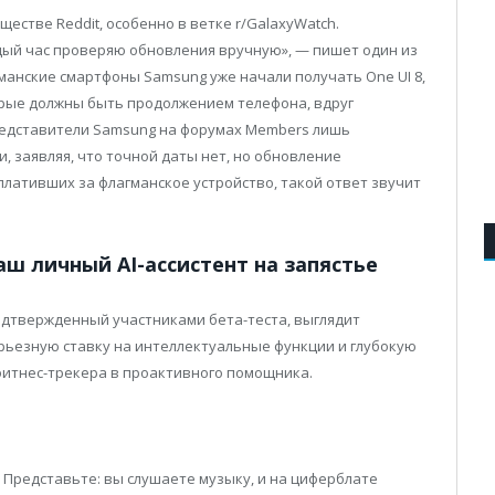
естве Reddit, особенно в ветке r/GalaxyWatch.
дый час проверяю обновления вручную», — пишет один из
гманские смартфоны Samsung уже начали получать One UI 8,
орые должны быть продолжением телефона, вдруг
редставители Samsung на форумах Members лишь
, заявляя, что точной даты нет, но обновление
аплативших за флагманское устройство, такой ответ звучит
аш личный AI-ассистент на запястье
одтвержденный участниками бета-теста, выглядит
рьезную ставку на интеллектуальные функции и глубокую
фитнес-трекера в проактивного помощника.
 Представьте: вы слушаете музыку, и на циферблате