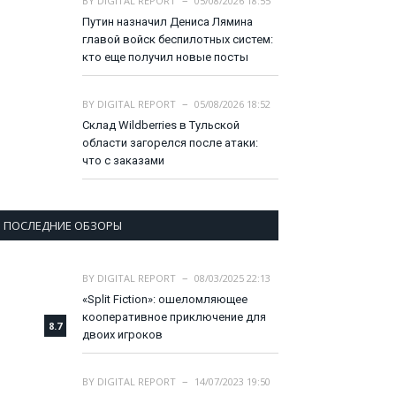
BY
DIGITAL REPORT
05/08/2026 18:55
Путин назначил Дениса Лямина
главой войск беспилотных систем:
кто еще получил новые посты
BY
DIGITAL REPORT
05/08/2026 18:52
Склад Wildberries в Тульской
области загорелся после атаки:
что с заказами
ПОСЛЕДНИЕ ОБЗОРЫ
BY
DIGITAL REPORT
08/03/2025 22:13
«Split Fiction»: ошеломляющее
кооперативное приключение для
8.7
двоих игроков
BY
DIGITAL REPORT
14/07/2023 19:50