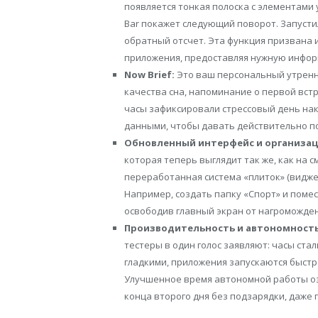
появляется тонкая полоска с элементами
Bar покажет следующий поворот. Запусти
обратный отсчет. Эта функция призвана 
приложения, предоставляя нужную инфор
Now Brief:
Это ваш персональный утренни
качества сна, напоминание о первой вст
часы зафиксировали стрессовый день на
данными, чтобы давать действительно п
Обновленный интерфейс и организац
которая теперь выглядит так же, как на 
переработанная система «плиток» (видже
Например, создать папку «Спорт» и помес
освободив главный экран от нагроможден
Производительность и автономность
тестеры в один голос заявляют: часы ста
гладкими, приложения запускаются быстр
Улучшенное время автономной работы оз
конца второго дня без подзарядки, даже