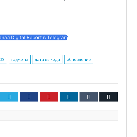
ал Digital Report в Telegram
OS
гаджеты
дата выхода
обновление
Twitter
Facebook
Pinterest
LinkedIn
Tumblr
Email