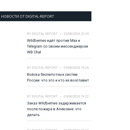
НОВОСТИ ОТ DIGITAL-REPORT
BY
DIGITAL REPORT
05/08/2026 23:55
Wildberries идёт против Max и
Telegram со своим мессенджером
WB Chat
BY
DIGITAL REPORT
05/08/2026 19:26
Войска беспилотных систем
России: что это и кто их возглавит
BY
DIGITAL REPORT
05/08/2026 19:22
Заказ Wildberries задерживается
после пожара в Алексине: что
делать