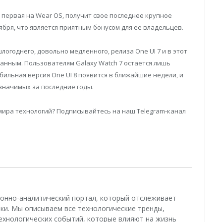
 первая на Wear OS, получит свое последнее крупное
бря, что является приятным бонусом для ее владельцев.
логоднего, довольно медленного, релиза One UI 7 и в этот
ванным. Пользователям Galaxy Watch 7 остается лишь
бильная версия One UI 8 появится в ближайшие недели, и
значимых за последние годы.
мира технологий? Подписывайтесь на наш Telegram-канал
ционно-аналитический портал, который отслеживает
ки. Мы описываем все технологические тренды,
ехнологических событий, которые влияют на жизнь