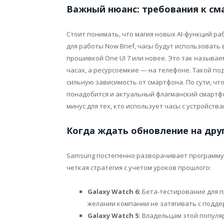
Важный нюанс: требования к см
Стоит понимать, что магия новых AI-функций ра
для работы Now Brief, часы будут использоват
прошивкой One UI 7 или новее. Это так называе
часах, а ресурсоемкие — на телефоне. Такой по
сильную зависимость от смартфона. По сути, чт
понадобится и актуальный флагманский смартфо
минус для тех, кто использует часы с устройств
Когда ждать обновление на дру
Samsung постепенно разворачивает программу о
четкая стратегия с учетом уроков прошлого:
Galaxy Watch 6:
Бета-тестирование для п
желании компании не затягивать с подде
Galaxy Watch 5:
Владельцам этой популяр