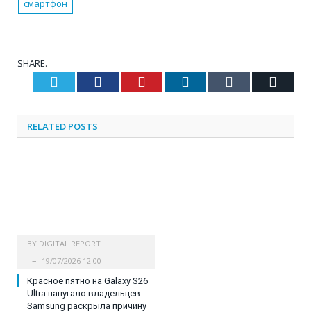
смартфон
SHARE.
Twitter
Facebook
Pinterest
LinkedIn
Tumblr
Email
RELATED
POSTS
BY
DIGITAL REPORT
19/07/2026 12:00
Красное пятно на Galaxy S26
Ultra напугало владельцев:
Samsung раскрыла причину