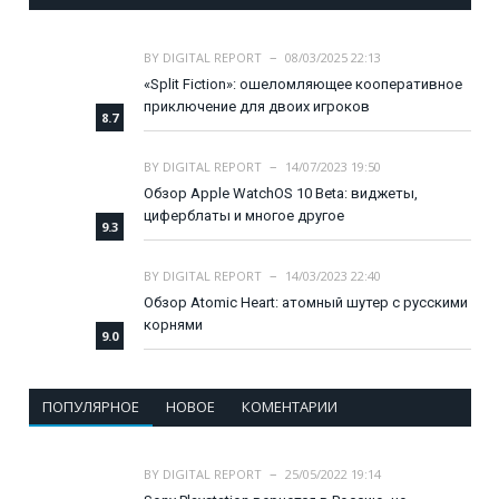
BY
DIGITAL REPORT
08/03/2025 22:13
«Split Fiction»: ошеломляющее кооперативное
приключение для двоих игроков
8.7
BY
DIGITAL REPORT
14/07/2023 19:50
Обзор Apple WatchOS 10 Beta: виджеты,
циферблаты и многое другое
9.3
BY
DIGITAL REPORT
14/03/2023 22:40
Обзор Atomic Heart: атомный шутер с русскими
корнями
9.0
ПОПУЛЯРНОЕ
НОВОЕ
КОМЕНТАРИИ
BY
DIGITAL REPORT
25/05/2022 19:14