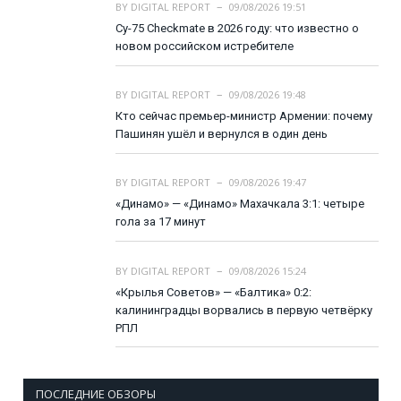
BY
DIGITAL REPORT
09/08/2026 19:51
Су-75 Checkmate в 2026 году: что известно о
новом российском истребителе
BY
DIGITAL REPORT
09/08/2026 19:48
Кто сейчас премьер-министр Армении: почему
Пашинян ушёл и вернулся в один день
BY
DIGITAL REPORT
09/08/2026 19:47
«Динамо» — «Динамо» Махачкала 3:1: четыре
гола за 17 минут
BY
DIGITAL REPORT
09/08/2026 15:24
«Крылья Советов» — «Балтика» 0:2:
калининградцы ворвались в первую четвёрку
РПЛ
ПОСЛЕДНИЕ ОБЗОРЫ