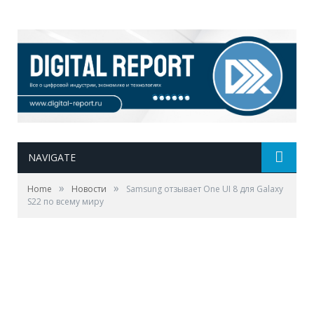
NAVIGATE
»
»
Home
Новости
Samsung отзывает One UI 8 для Galaxy
S22 по всему миру