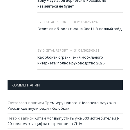
Sony Playstation вернется в Россию, но
извиняться не будет
BY
DIGITAL REPORT
03/11/2025 12:46
Стоит ли обновляться на One UI 8: полный гайд
BY
DIGITAL REPORT
31/08/2025 00:31
Как обойти ограничения мобильного
интернета: полное руководство 2025
КОММЕНТАРИИ
Святослав
к записи
Премьеру нового «Человека-паука» в
России сдвинули ради «Колобка»
Петр
к записи
Китай мог выпустить уже 500 истребителей J-
20: почему эта цифра встревожила США