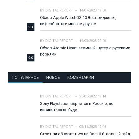
BY
DIGITAL REPORT
14/07/2023 19:50
Обзор Apple WatchOS 10 Beta: виджеты,
циферблаты и многое другое
9.3
BY
DIGITAL REPORT
14/03/2023 22:40
Обзор Atomic Heart: атомный шутер с русскими
корнями
9.0
ПОПУЛЯРНОЕ
НОВОЕ
КОМЕНТАРИИ
BY
DIGITAL REPORT
25/05/2022 19:14
Sony Playstation вернется в Россию, но
извиняться не будет
BY
DIGITAL REPORT
03/11/2025 12:46
Стоит ли обновляться на One UI 8: полный гайд