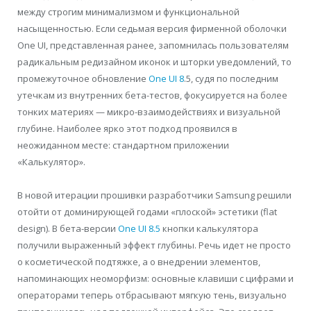
между строгим минимализмом и функциональной
насыщенностью. Если седьмая версия фирменной оболочки
One UI, представленная ранее, запомнилась пользователям
радикальным редизайном иконок и шторки уведомлений, то
промежуточное обновление
One UI 8
.5, судя по последним
утечкам из внутренних бета-тестов, фокусируется на более
тонких материях — микро-взаимодействиях и визуальной
глубине. Наиболее ярко этот подход проявился в
неожиданном месте: стандартном приложении
«Калькулятор».
В новой итерации прошивки разработчики Samsung решили
отойти от доминирующей годами «плоской» эстетики (flat
design). В бета-версии
One UI 8.5
кнопки калькулятора
получили выраженный эффект глубины. Речь идет не просто
о косметической подтяжке, а о внедрении элементов,
напоминающих неоморфизм: основные клавиши с цифрами и
операторами теперь отбрасывают мягкую тень, визуально