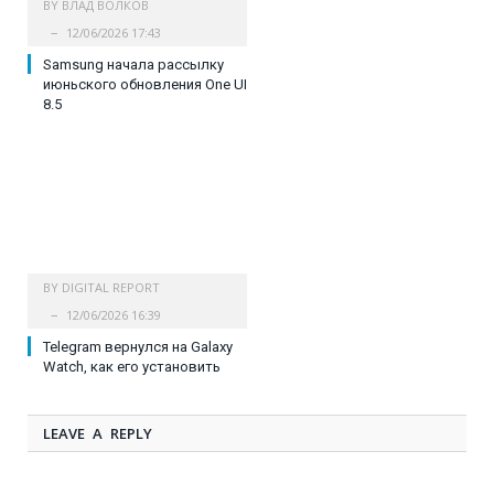
BY
ВЛАД ВОЛКОВ
12/06/2026 17:43
Samsung начала рассылку
июньского обновления One UI
8.5
BY
DIGITAL REPORT
12/06/2026 16:39
Telegram вернулся на Galaxy
Watch, как его установить
LEAVE A REPLY