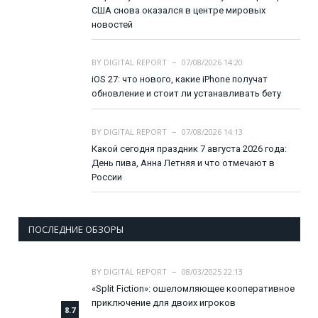
США снова оказался в центре мировых
новостей
BY
DIGITAL REPORT
07/08/2026 14:20
iOS 27: что нового, какие iPhone получат
обновление и стоит ли устанавливать бету
BY
DIGITAL REPORT
07/08/2026 14:13
Какой сегодня праздник 7 августа 2026 года:
День пива, Анна Летняя и что отмечают в
России
ПОСЛЕДНИЕ ОБЗОРЫ
BY
DIGITAL REPORT
08/03/2025 22:13
«Split Fiction»: ошеломляющее кооперативное
приключение для двоих игроков
8.7