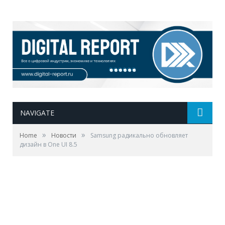
NAVIGATE
»
»
Home
Новости
Samsung радикально обновляет
дизайн в One UI 8.5