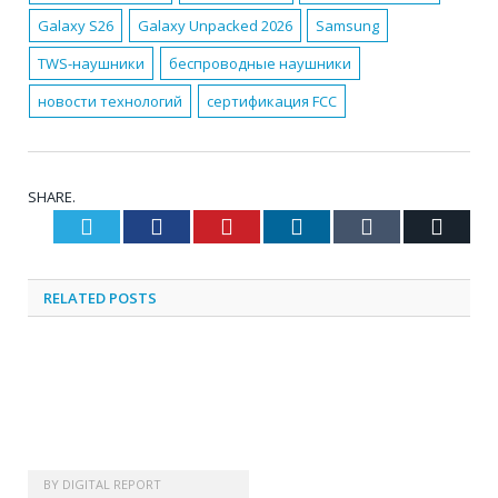
Galaxy S26
Galaxy Unpacked 2026
Samsung
TWS-наушники
беспроводные наушники
новости технологий
сертификация FCC
SHARE.
Twitter
Facebook
Pinterest
LinkedIn
Tumblr
Email
RELATED
POSTS
BY
DIGITAL REPORT