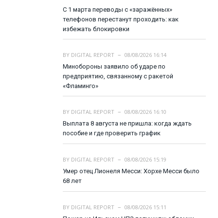
С 1 марта переводы с «заражённых»
телефонов перестанут проходить: как
избежать блокировки
BY
DIGITAL REPORT
08/08/2026 16:14
Минобороны заявило об ударе по
предприятию, связанному с ракетой
«Фламинго»
BY
DIGITAL REPORT
08/08/2026 16:10
Выплата 8 августа не пришла: когда ждать
пособие и где проверить график
BY
DIGITAL REPORT
08/08/2026 15:19
Умер отец Лионеля Месси: Хорхе Месси было
68 лет
BY
DIGITAL REPORT
08/08/2026 15:11