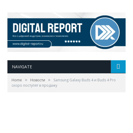
NAVIGATE
»
»
Home
Новости
Samsung Galaxy Buds 4 и Buds 4 Pro
скоро поступят в продажу