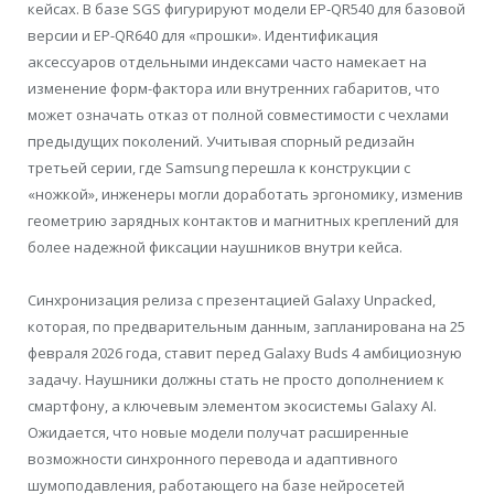
кейсах. В базе SGS фигурируют модели EP-QR540 для базовой
версии и EP-QR640 для «прошки». Идентификация
аксессуаров отдельными индексами часто намекает на
изменение форм-фактора или внутренних габаритов, что
может означать отказ от полной совместимости с чехлами
предыдущих поколений. Учитывая спорный редизайн
третьей серии, где Samsung перешла к конструкции с
«ножкой», инженеры могли доработать эргономику, изменив
геометрию зарядных контактов и магнитных креплений для
более надежной фиксации наушников внутри кейса.
Синхронизация релиза с презентацией Galaxy Unpacked,
которая, по предварительным данным, запланирована на 25
февраля 2026 года, ставит перед Galaxy Buds 4 амбициозную
задачу. Наушники должны стать не просто дополнением к
смартфону, а ключевым элементом экосистемы Galaxy AI.
Ожидается, что новые модели получат расширенные
возможности синхронного перевода и адаптивного
шумоподавления, работающего на базе нейросетей