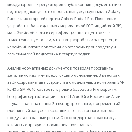
международных регуляторов опубликовали документацию,
подтверждающую готовность к выпуску наушников Galaxy
Buds 4 и их старшей версии Galaxy Buds 4 Pro. Появление
устройств в базах данных американской FCC, индийской BIS,
малайзийской SIRIM и сертификационного центра SGS
свидетельствует о том, что этап разработки завершен, и
корейский гигант приступил к массовому производству и
логистической подготовке к старту продаж.
Анализ нормативных документов позволяет составить
детальную картину предстоящего обновления. В реестрах
зафиксированы два устройства с модельными номерами SM-
R540 и SM-R640, соответствующие базовой и Pro-версиям.
География сертификаций — от США до Юго-Восточной Азии
— указывает на планы Samsung провести одновременный
глобальный запуск, отказавшись от поэтапного вывода
продукта на разные рынки. Это стандартная практика для
ключевых продуктов компании, призванная
синхронизировать продажи аксессуаров с флагманскими