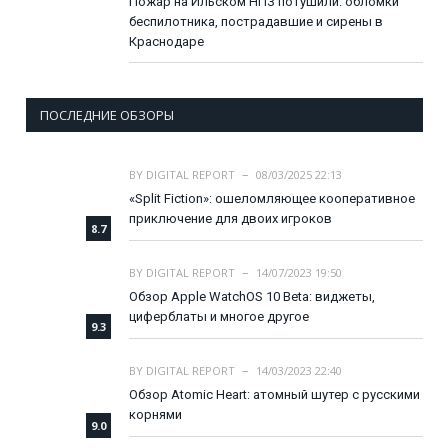
Пожар на Ильском НПЗ потушили: обломки
беспилотника, пострадавшие и сирены в
Краснодаре
ПОСЛЕДНИЕ ОБЗОРЫ
BY
DIGITAL REPORT
08/03/2025 22:13
«Split Fiction»: ошеломляющее кооперативное
приключение для двоих игроков
8.7
BY
DIGITAL REPORT
14/07/2023 19:50
Обзор Apple WatchOS 10 Beta: виджеты,
циферблаты и многое другое
9.3
BY
DIGITAL REPORT
14/03/2023 22:40
Обзор Atomic Heart: атомный шутер с русскими
корнями
9.0