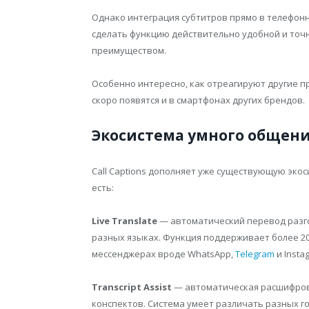
Однако интеграция субтитров прямо в телефонн
сделать функцию действительно удобной и точ
преимуществом.
Особенно интересно, как отреагируют другие п
скоро появятся и в смартфонах других брендов.
Экосистема умного общени
Call Captions дополняет уже существующую экос
есть:
Live Translate
— автоматический перевод разг
разных языках. Функция поддерживает более 20 
мессенджерах вроде WhatsApp,
Telegram
и Insta
Transcript Assist
— автоматическая расшифровк
конспектов. Система умеет различать разных г