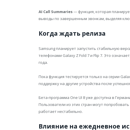
AI Call Summaries
— функция, которая планирует
выводы по завершенным звонкам, выделяя клю
Когда ждать релиза
Samsung планирует запустить стабильную верси
телефонами Galaxy Z Fold 7 и Flip 7. Это означае
года.
Пока функция тестируется только на серии Gala
поддержку на другие устройства после успешног
Бета-программа One UI 8 уже доступна в Герма
Пользователи из этих стран могут попробовать н
работает нестабильно.
Влияние на ежедневное и