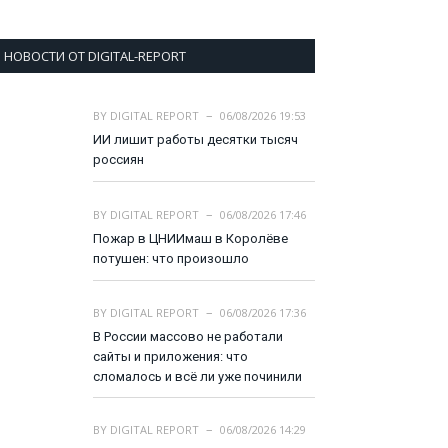
НОВОСТИ ОТ DIGITAL-REPORT
BY
DIGITAL REPORT
06/08/2026 19:53
ИИ лишит работы десятки тысяч
россиян
BY
DIGITAL REPORT
06/08/2026 17:46
Пожар в ЦНИИмаш в Королёве
потушен: что произошло
BY
DIGITAL REPORT
06/08/2026 17:36
В России массово не работали
сайты и приложения: что
сломалось и всё ли уже починили
BY
DIGITAL REPORT
06/08/2026 14:29