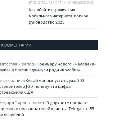
BY
DIGITAL REPORT
31/08/2025 00:31
Как обойти ограничения
мобильного интернета: полное
руководство 2025
КОММЕНТАРИИ
вятослав
к записи
Премьеру нового «Человека-
аука» в России сдвинули ради «Колобка»
етр
к записи
Китай мог выпустить уже 500
стребителей J-20: почему эта цифра
стревожила США
етуард Эдров
к записи
В даркнете продают
ереписки пользователей клиента Telega за 155
ысяч рублей