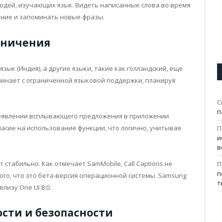
юдей, изучающих язык. Видеть написанные слова во время
ние и запоминать новые фразы.
аничения
ык (Индия), а другие языки, такие как голландский, еще
ачинает с ограниченной языковой поддержки, планируя
С
п
 появлении всплывающего предложения в приложении
ласие на использование функции, что логично, учитывая
П
и
в
стабильно. Как отмечает SamMobile, Call Captions не
П
п
того, что это бета-версия операционной системы. Samsung
т
изу One UI 8.0.
сти и безопасности