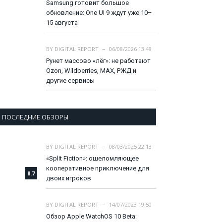
Samsung готовит большое
обновление: One UI 9 ждут уже 10–
15 августа
BY
DIGITAL REPORT
06/08/2026 13:48
Рунет массово «лёг»: не работают
Ozon, Wildberries, MAX, РЖД и
другие сервисы
ПОСЛЕДНИЕ ОБЗОРЫ
BY
DIGITAL REPORT
08/03/2025 22:13
«Split Fiction»: ошеломляющее
кооперативное приключение для
8.7
двоих игроков
BY
DIGITAL REPORT
14/07/2023 19:50
Обзор Apple WatchOS 10 Beta: