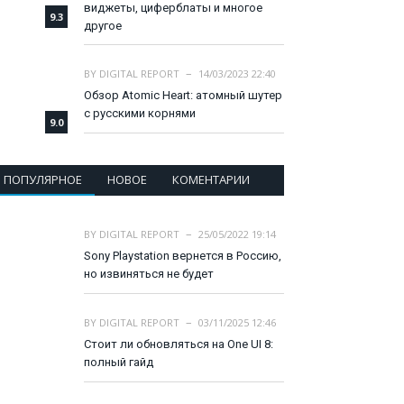
виджеты, циферблаты и многое
9.3
другое
BY
DIGITAL REPORT
14/03/2023 22:40
Обзор Atomic Heart: атомный шутер
с русскими корнями
9.0
ПОПУЛЯРНОЕ
НОВОЕ
КОМЕНТАРИИ
BY
DIGITAL REPORT
25/05/2022 19:14
Sony Playstation вернется в Россию,
но извиняться не будет
BY
DIGITAL REPORT
03/11/2025 12:46
Стоит ли обновляться на One UI 8:
полный гайд