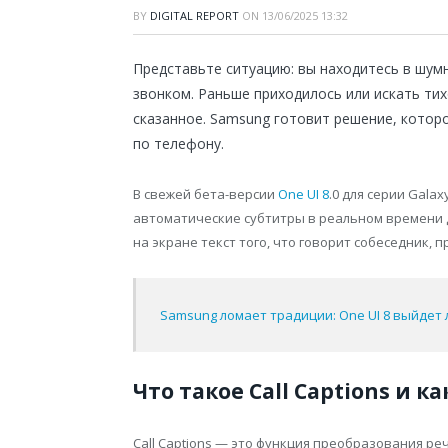
BY
DIGITAL REPORT
ON
13/06/2025 13:32
Представьте ситуацию: вы находитесь в шум
звонком. Раньше приходилось или искать ти
сказанное. Samsung готовит решение, котор
по телефону.
В свежей бета-версии
One UI 8
.0 для серии Galax
автоматические субтитры в реальном времени 
на экране текст того, что говорит собеседник, 
Samsung ломает традиции: One UI 8 выйдет 
Что такое Call Captions и к
Call Captions — это функция преобразования ре