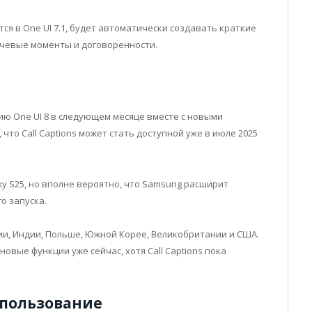
ся в One UI 7.1, будет автоматически создавать краткие
чевые моменты и договоренности.
ю One UI 8 в следующем месяце вместе с новыми
т, что Call Captions может стать доступной уже в июле 2025
xy S25, но вполне вероятно, что Samsung расширит
о запуска.
нии, Индии, Польше, Южной Корее, Великобритании и США.
овые функции уже сейчас, хотя Call Captions пока
спользование