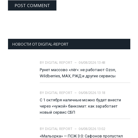
НОВОСТИ ОТ DIGITAL-REPORT
BY
DIGITAL REPORT
06/08/2026 13:48
Рунет массово «лёг»: не работают Ozon,
Wildberries, MAX, РЖД и другие сервисы
BY
DIGITAL REPORT
06/08/2026 13:18
С 1 октября наличные можно будет внести
через «чужой» банкомат: как заработает
новый сервис СБП
BY
DIGITAL REPORT
06/08/2026 13:02
«Мальорка» — ПСЖ 3:0: Сафонов пропустил