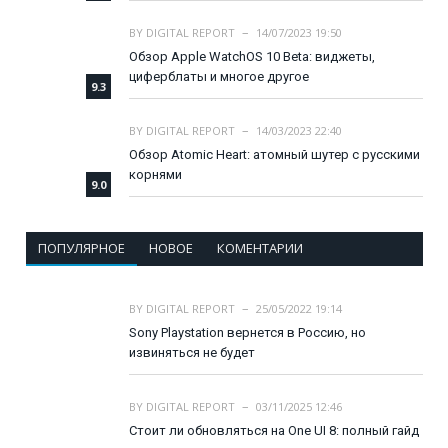
BY
DIGITAL REPORT
14/07/2023 19:50
Обзор Apple WatchOS 10 Beta: виджеты,
циферблаты и многое другое
9.3
BY
DIGITAL REPORT
14/03/2023 22:40
Обзор Atomic Heart: атомный шутер с русскими
корнями
9.0
ПОПУЛЯРНОЕ
НОВОЕ
КОМЕНТАРИИ
BY
DIGITAL REPORT
25/05/2022 19:14
Sony Playstation вернется в Россию, но
извиняться не будет
BY
DIGITAL REPORT
03/11/2025 12:46
Стоит ли обновляться на One UI 8: полный гайд