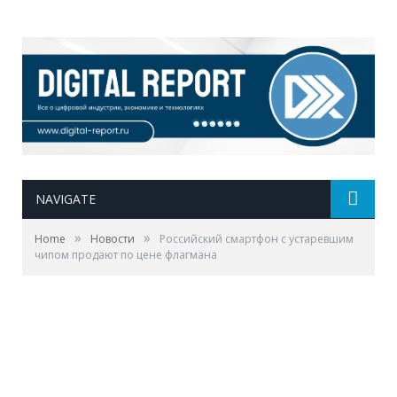
NAVIGATE
»
»
Home
Новости
Российский смартфон с устаревшим
чипом продают по цене флагмана