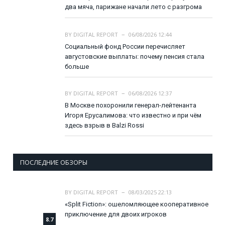
два мяча, парижане начали лето с разгрома
BY
DIGITAL REPORT
06/08/2026 12:44
Социальный фонд России перечисляет
августовские выплаты: почему пенсия стала
больше
BY
DIGITAL REPORT
06/08/2026 12:37
В Москве похоронили генерал-лейтенанта
Игоря Ерусалимова: что известно и при чём
здесь взрыв в Balzi Rossi
ПОСЛЕДНИЕ ОБЗОРЫ
BY
DIGITAL REPORT
08/03/2025 22:13
«Split Fiction»: ошеломляющее кооперативное
приключение для двоих игроков
8.7