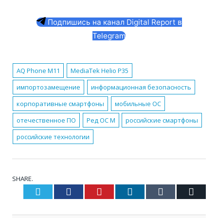
Подпишись на канал Digital Report в
Telegram
AQ Phone M11
MediaTek Helio P35
импортозамещение
информационная безопасность
корпоративные смартфоны
мобильные ОС
отечественное ПО
Ред ОС М
российские смартфоны
российские технологии
SHARE.
Twitter
Facebook
Pinterest
LinkedIn
Tumblr
Email