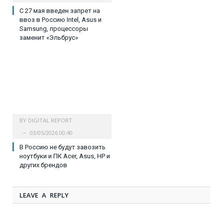
C 27 мая введен запрет на
ввоз в Россию Intel, Asus и
Samsung, процессоры
заменит «Эльбрус»
BY
DIGITAL REPORT
03/05/2026 00:40
В Россию не будут завозить
ноутбуки и ПК Acer, Asus, HP и
других брендов
LEAVE A REPLY