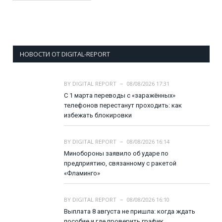
НОВОСТИ ОТ DIGITAL-REPORT
BY
DIGITAL REPORT
08/08/2026 17:31
С 1 марта переводы с «заражённых»
телефонов перестанут проходить: как
избежать блокировки
BY
DIGITAL REPORT
08/08/2026 16:14
Минобороны заявило об ударе по
предприятию, связанному с ракетой
«Фламинго»
BY
DIGITAL REPORT
08/08/2026 16:10
Выплата 8 августа не пришла: когда ждать
пособие и где проверить график