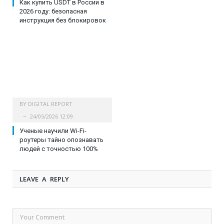
Как купить USDT в России в
2026 году: безопасная
инструкция без блокировок
BY
DIGITAL REPORT
24/05/2026 12:09
Ученые научили Wi-Fi-
роутеры тайно опознавать
людей с точностью 100%
LEAVE A REPLY