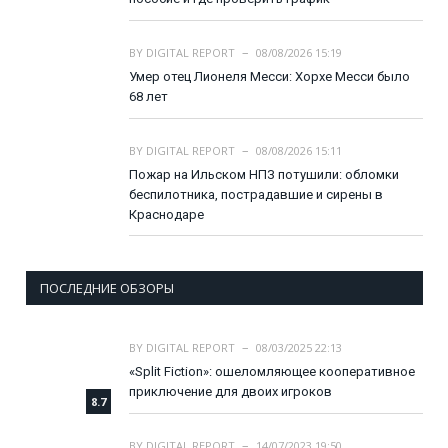
BY
DIGITAL REPORT
08/08/2026 15:19
Умер отец Лионеля Месси: Хорхе Месси было
68 лет
BY
DIGITAL REPORT
08/08/2026 15:11
Пожар на Ильском НПЗ потушили: обломки
беспилотника, пострадавшие и сирены в
Краснодаре
ПОСЛЕДНИЕ ОБЗОРЫ
BY
DIGITAL REPORT
08/03/2025 22:13
«Split Fiction»: ошеломляющее кооперативное
приключение для двоих игроков
8.7
BY
DIGITAL REPORT
14/07/2023 19:50