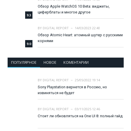
Обзор Apple WatchOS 10 Beta: виджеты,
циферблаты и многое другое
9.3
BY
DIGITAL REPORT
14/03/2023 22:40
Обзор Atomic Heart: атомный шутер с русскими
корнями
9.0
ПОПУЛЯРНОЕ
НОВОЕ
КОМЕНТАРИИ
BY
DIGITAL REPORT
25/05/2022 19:14
Sony Playstation вернется в Россию, но
извиняться не будет
BY
DIGITAL REPORT
03/11/2025 12:46
Стоит ли обновляться на One UI 8: полный гайд