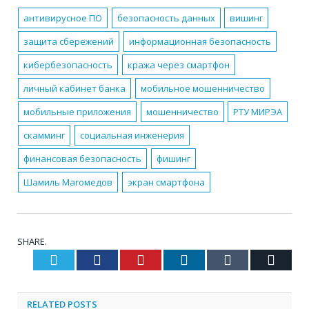
антивирусное ПО
безопасность данных
вишинг
защита сбережений
информационная безопасность
кибербезопасность
кража через смартфон
личный кабинет банка
мобильное мошенничество
мобильные приложения
мошенничество
РТУ МИРЭА
скамминг
социальная инженерия
финансовая безопасность
фишинг
Шамиль Магомедов
экран смартфона
SHARE.
Twitter
Facebook
Pinterest
LinkedIn
Tumblr
Email
RELATED
POSTS