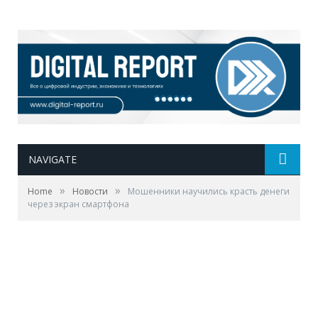
NAVIGATE
»
»
Home
Новости
Мошенники научились красть денеги
через экран смартфона