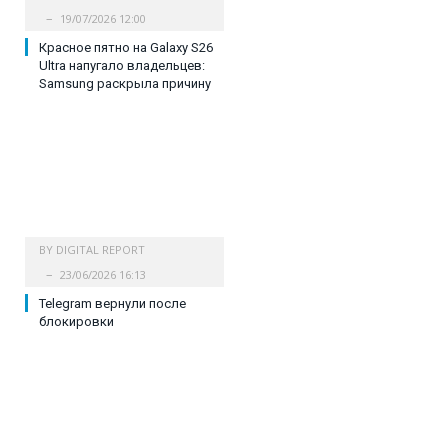
19/07/2026 12:00
Красное пятно на Galaxy S26
Ultra напугало владельцев:
Samsung раскрыла причину
BY
DIGITAL REPORT
23/06/2026 16:13
Telegram вернули после
блокировки