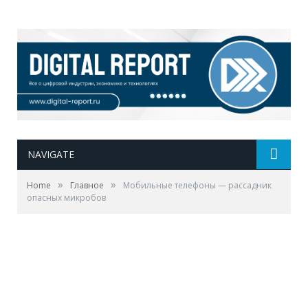
NAVIGATE
»
»
Home
Главное
Мобильные телефоны — рассадник
опасных микробов