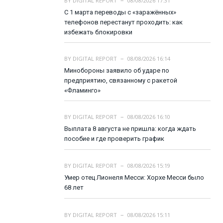
BY
DIGITAL REPORT
08/08/2026 17:31
С 1 марта переводы с «заражённых»
телефонов перестанут проходить: как
избежать блокировки
BY
DIGITAL REPORT
08/08/2026 16:14
Минобороны заявило об ударе по
предприятию, связанному с ракетой
«Фламинго»
BY
DIGITAL REPORT
08/08/2026 16:10
Выплата 8 августа не пришла: когда ждать
пособие и где проверить график
BY
DIGITAL REPORT
08/08/2026 15:19
Умер отец Лионеля Месси: Хорхе Месси было
68 лет
BY
DIGITAL REPORT
08/08/2026 15:11