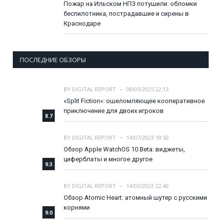
Пожар на Ильском НПЗ потушили: обломки
беспилотника, пострадавшие и сирены в
Краснодаре
ПОСЛЕДНИЕ ОБЗОРЫ
BY
DIGITAL REPORT
08/03/2025 22:13
«Split Fiction»: ошеломляющее кооперативное
приключение для двоих игроков
8.7
BY
DIGITAL REPORT
14/07/2023 19:50
Обзор Apple WatchOS 10 Beta: виджеты,
циферблаты и многое другое
9.3
BY
DIGITAL REPORT
14/03/2023 22:40
Обзор Atomic Heart: атомный шутер с русскими
корнями
9.0