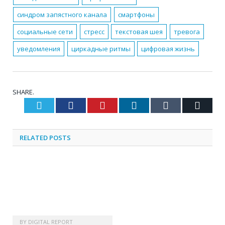
синдром запястного канала
смартфоны
социальные сети
стресс
текстовая шея
тревога
уведомления
циркадные ритмы
цифровая жизнь
SHARE.
Twitter
Facebook
Pinterest
LinkedIn
Tumblr
Email
RELATED
POSTS
BY
DIGITAL REPORT