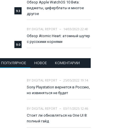
Обзор Apple WatchOS 10 Beta:
виджеты, циферблаты и многое
9.3
другое
BY
DIGITAL REPORT
14/03/2023 22:40
Обзор Atomic Heart: атомный шутер
с русскими корнями
9.0
ПОПУЛЯРНОЕ
НОВОЕ
КОМЕНТАРИИ
BY
DIGITAL REPORT
25/05/2022 19:14
Sony Playstation вернется в Россию,
но извиняться не будет
BY
DIGITAL REPORT
03/11/2025 12:46
Стоит ли обновляться на One UI 8:
полный гайд