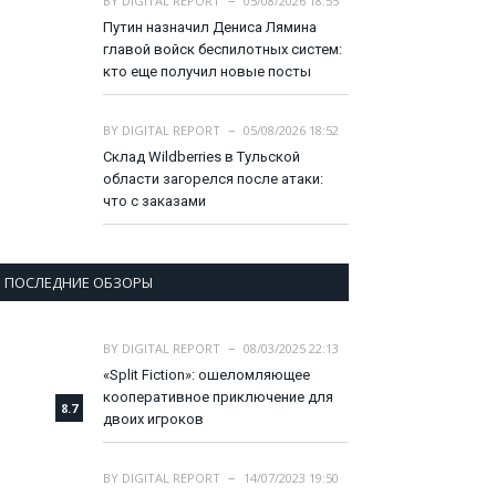
BY
DIGITAL REPORT
05/08/2026 18:55
Путин назначил Дениса Лямина
главой войск беспилотных систем:
кто еще получил новые посты
BY
DIGITAL REPORT
05/08/2026 18:52
Склад Wildberries в Тульской
области загорелся после атаки:
что с заказами
ПОСЛЕДНИЕ ОБЗОРЫ
BY
DIGITAL REPORT
08/03/2025 22:13
«Split Fiction»: ошеломляющее
кооперативное приключение для
8.7
двоих игроков
BY
DIGITAL REPORT
14/07/2023 19:50