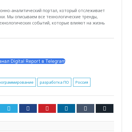
ционно-аналитический портал, который отслеживает
ки. Мы описываем все технологические тренды,
ехнологических событий, которые влияют на жизнь
ал Digital Report в Telegram
рограммирование
разработка ПО
Россия
Twitter
Facebook
Pinterest
LinkedIn
Tumblr
Email