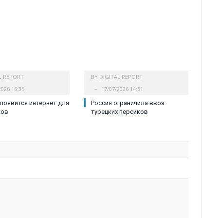
L REPORT
BY
DIGITAL REPORT
2026 16:35
17/07/2026 14:51
 появится интернет для
Россия ограничила ввоз
ков
турецких персиков