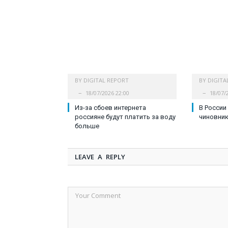
BY
DIGITAL REPORT
BY
DIGITA
18/07/2026 22:00
18/07/
Из-за сбоев интернета
В России
россияне будут платить за воду
чиновни
больше
LEAVE A REPLY