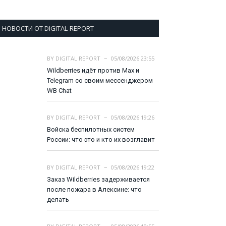
НОВОСТИ ОТ DIGITAL-REPORT
BY
DIGITAL REPORT
05/08/2026 23:55
Wildberries идёт против Max и
Telegram со своим мессенджером
WB Chat
BY
DIGITAL REPORT
05/08/2026 19:26
Войска беспилотных систем
России: что это и кто их возглавит
BY
DIGITAL REPORT
05/08/2026 19:22
Заказ Wildberries задерживается
после пожара в Алексине: что
делать