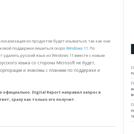
 локализация из продуктов будет изыматься, так как они
ыковой поддержки лишиться скоро
Windows 11
. По
 удалить русский язык из Windows 11 вместе с новым
усского языка со стороны Microsoft не будет,
С
орпорации и знакомы с планами по поддержке и
п
П
и
фициально. Digital Report направил запрос в
в
вет, сразу как только его получит.
П
п
т