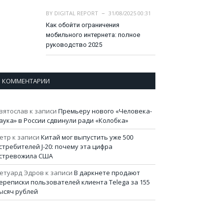
BY
DIGITAL REPORT
31/08/2025 00:31
Как обойти ограничения
мобильного интернета: полное
руководство 2025
КОММЕНТАРИИ
вятослав
к записи
Премьеру нового «Человека-
аука» в России сдвинули ради «Колобка»
етр
к записи
Китай мог выпустить уже 500
стребителей J-20: почему эта цифра
стревожила США
етуард Эдров
к записи
В даркнете продают
ереписки пользователей клиента Telega за 155
ысяч рублей