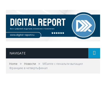
NAVIGATE
»
»
Home
Новости
Мбаппе с пенальти вытащил
Францию в четвертьфинал