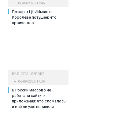
06/08/2026 17:46
Пожар в ЦНИИмаш в
Королёве потушен: что
произошло
BY
DIGITAL REPORT
06/08/2026 17:36
В России массово не
работали сайты и
приложения: что сломалось
и всё ли уже починили