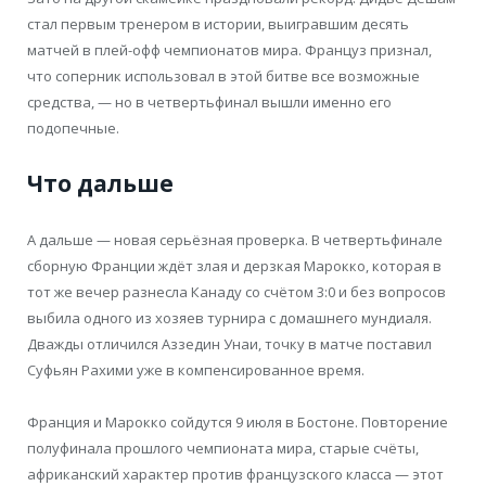
стал первым тренером в истории, выигравшим десять
матчей в плей-офф чемпионатов мира. Француз признал,
что соперник использовал в этой битве все возможные
средства, — но в четвертьфинал вышли именно его
подопечные.
Что дальше
А дальше — новая серьёзная проверка. В четвертьфинале
сборную Франции ждёт злая и дерзкая Марокко, которая в
тот же вечер разнесла Канаду со счётом 3:0 и без вопросов
выбила одного из хозяев турнира с домашнего мундиаля.
Дважды отличился Аззедин Унаи, точку в матче поставил
Суфьян Рахими уже в компенсированное время.
Франция и Марокко сойдутся 9 июля в Бостоне. Повторение
полуфинала прошлого чемпионата мира, старые счёты,
африканский характер против французского класса — этот