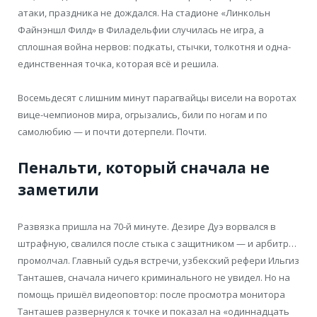
атаки, праздника не дождался. На стадионе «Линкольн
Файнэншл Филд» в Филадельфии случилась не игра, а
сплошная война нервов: подкаты, стычки, толкотня и одна-
единственная точка, которая всё и решила.
Восемьдесят с лишним минут парагвайцы висели на воротах
вице-чемпионов мира, огрызались, били по ногам и по
самолюбию — и почти дотерпели. Почти.
Пенальти, который сначала не
заметили
Развязка пришла на 70-й минуте. Дезире Дуэ ворвался в
штрафную, свалился после стыка с защитником — и арбитр…
промолчал. Главный судья встречи, узбекский рефери Ильгиз
Танташев, сначала ничего криминального не увидел. Но на
помощь пришёл видеоповтор: после просмотра монитора
Танташев развернулся к точке и показал на «одиннадцать