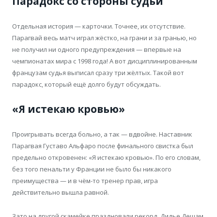
Парадокс со стороны судьи
Отдельная история — карточки. Точнее, их отсутствие.
Парагвай весь матч играл жёстко, на грани и за гранью, но
не получил ни одного предупреждения — впервые на
чемпионатах мира с 1998 года! А вот дисциплинированным
французам судья выписал сразу три жёлтых. Такой вот
парадокс, который ещё долго будут обсуждать.
«Я истекаю кровью»
Проигрывать всегда больно, а так — вдвойне. Наставник
Парагвая Густаво Альфаро после финального свистка был
предельно откровенен: «Я истекаю кровью». По его словам,
без того пенальти у Франции не было бы никакого
преимущества — и в чём-то тренер прав, игра
действительно вышла равной.
Зато на другой скамейке праздновали рекорд. Дидье Дешам