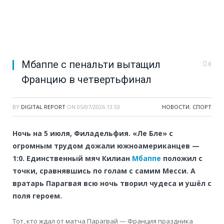
Мбаппе с пенальти вытащил
0
Францию в четвертьфинал
BY
DIGITAL REPORT
ON
05/07/2026 13:53
НОВОСТИ
,
СПОРТ
Ночь на 5 июля, Филадельфия. «Ле Бле» с
огромным трудом дожали южноамериканцев —
1:0. Единственный мяч Килиан
Мбаппе
положил с
точки, сравнявшись по голам с самим Месси. А
вратарь Парагвая всю ночь творил чудеса и ушёл с
поля героем.
Тот, кто ждал от матча Парагвай — Франция праздника