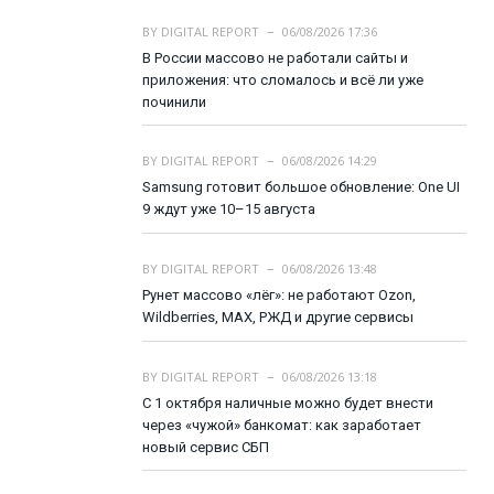
BY
DIGITAL REPORT
06/08/2026 17:36
В России массово не работали сайты и
приложения: что сломалось и всё ли уже
починили
BY
DIGITAL REPORT
06/08/2026 14:29
Samsung готовит большое обновление: One UI
9 ждут уже 10–15 августа
BY
DIGITAL REPORT
06/08/2026 13:48
Рунет массово «лёг»: не работают Ozon,
Wildberries, MAX, РЖД и другие сервисы
BY
DIGITAL REPORT
06/08/2026 13:18
С 1 октября наличные можно будет внести
через «чужой» банкомат: как заработает
новый сервис СБП