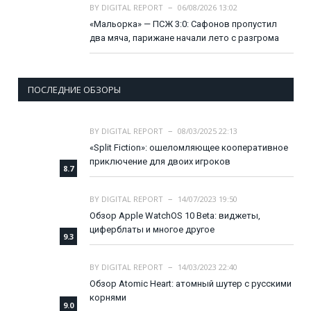
BY
DIGITAL REPORT
06/08/2026 13:02
«Мальорка» — ПСЖ 3:0: Сафонов пропустил
два мяча, парижане начали лето с разгрома
ПОСЛЕДНИЕ ОБЗОРЫ
BY
DIGITAL REPORT
08/03/2025 22:13
«Split Fiction»: ошеломляющее кооперативное
приключение для двоих игроков
8.7
BY
DIGITAL REPORT
14/07/2023 19:50
Обзор Apple WatchOS 10 Beta: виджеты,
циферблаты и многое другое
9.3
BY
DIGITAL REPORT
14/03/2023 22:40
Обзор Atomic Heart: атомный шутер с русскими
корнями
9.0