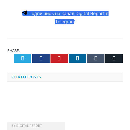
Подпишись на канал Digital Report в
Telegram
SHARE.
Twitter
Facebook
Pinterest
LinkedIn
Tumblr
Email
RELATED
POSTS
BY
DIGITAL REPORT