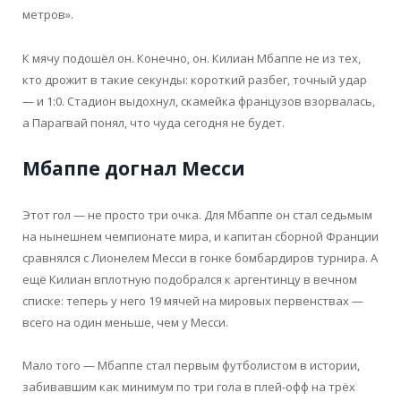
метров».
К мячу подошёл он. Конечно, он. Килиан Мбаппе не из тех,
кто дрожит в такие секунды: короткий разбег, точный удар
— и 1:0. Стадион выдохнул, скамейка французов взорвалась,
а Парагвай понял, что чуда сегодня не будет.
Мбаппе догнал Месси
Этот гол — не просто три очка. Для Мбаппе он стал седьмым
на нынешнем чемпионате мира, и капитан сборной Франции
сравнялся с Лионелем Месси в гонке бомбардиров турнира. А
ещё Килиан вплотную подобрался к аргентинцу в вечном
списке: теперь у него 19 мячей на мировых первенствах —
всего на один меньше, чем у Месси.
Мало того — Мбаппе стал первым футболистом в истории,
забивавшим как минимум по три гола в плей-офф на трёх