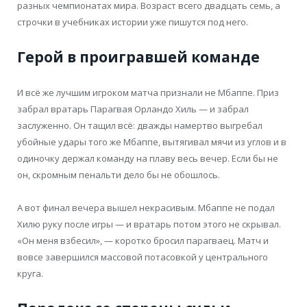
разных чемпионатах мира. Возраст всего двадцать семь, а
строчки в учебниках истории уже пишутся под него.
Герой в проигравшей команде
И всё же лучшим игроком матча признали не Мбаппе. Приз
забрал вратарь Парагвая Орландо Хиль — и забрал
заслуженно. Он тащил всё: дважды намертво выгребал
убойные удары того же Мбаппе, вытягивал мячи из углов и в
одиночку держал команду на плаву весь вечер. Если бы не
он, скромным пенальти дело бы не обошлось.
А вот финал вечера вышел некрасивым. Мбаппе не подал
Хилю руку после игры — и вратарь потом этого не скрывал.
«Он меня взбесил», — коротко бросил парагваец. Матч и
вовсе завершился массовой потасовкой у центрального
круга.