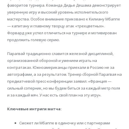
фаворитов турнира. Команда Дидье Дешама демонстрирует
уверенную игру и высокий уровень исполнительского
мастерства. Особое внимание приковано к Килиану Мбаппе
— капитану и главному творцу атак «трехцветных».
Форвард уже успел отличиться на турнире и мотивирован
продолжить голевую серию.
Парагвай традиционно славится железной дисциплиной,
организованной обороной и умением играть на
контратаках. Южноамериканцы приехали в Россию не за
автографами, а за результатом. Тренер сборной Парагвая на
предматчевой пресс-конференции заявил: «Франция —
сильный соперник, но мы будем биться за каждый метр поля
и за каждый мяч. У нас есть свой план на эту игру».
Ключевые интриги матча:
Сможет ли Мбаппе в одиночку или с партнерами