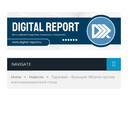
NAVIGATE
»
»
Home
Новости
Парагвай – Франция: Мбаппе против
южноамериканской стены