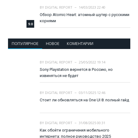
BY
DIGITAL REPORT
14/03/2023 22:40
Обзор Atomic Heart: атомный шутер с русскими
корнями
9.0
ПОПУЛЯРНОЕ
НОВОЕ
КОМЕНТАРИИ
BY
DIGITAL REPORT
25/05/2022 19:14
Sony Playstation вернется в Россию, но
извиняться не будет
BY
DIGITAL REPORT
03/11/2025 12:46
Стоит ли обновляться на One UI 8: полный гайд
BY
DIGITAL REPORT
31/08/2025 00:31
Как обойти ограничения мобильного
интернета: полное руководство 2025