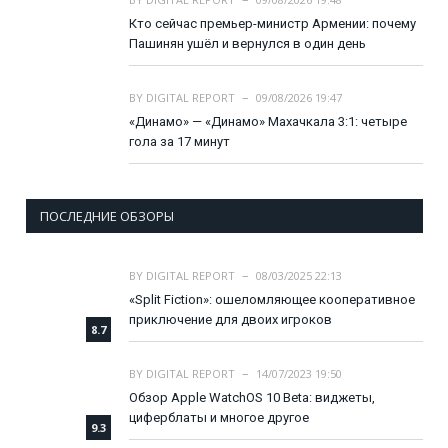
Кто сейчас премьер-министр Армении: почему
Пашинян ушёл и вернулся в один день
BY
DIGITAL REPORT
09/08/2026 19:47
«Динамо» — «Динамо» Махачкала 3:1: четыре
гола за 17 минут
ПОСЛЕДНИЕ ОБЗОРЫ
BY
DIGITAL REPORT
08/03/2025 22:13
«Split Fiction»: ошеломляющее кооперативное
приключение для двоих игроков
8.7
BY
DIGITAL REPORT
14/07/2023 19:50
Обзор Apple WatchOS 10 Beta: виджеты,
циферблаты и многое другое
9.3