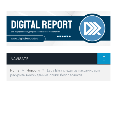
NAVIGATE
»
»
Home
Новости
Lada Iskra следит за пассажирами:
раскрыты неожиданные опции безопасности