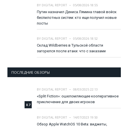
BY
DIGITAL REPORT
05/08/2026 18:55
Путин назначил Дениса Лямина главой войск
беспилотных систем: кто еще получил новые
посты
BY
DIGITAL REPORT
05/08/2026 18:52
Склад Wildberries в Тульской области
загорелся после атаки: что с заказами
ПОСЛЕДНИЕ ОБЗОРЫ
BY
DIGITAL REPORT
08/03/2025 22:13
«Split Fiction»: ошеломляющее кооперативное
приключение для двоих игроков
8.7
BY
DIGITAL REPORT
14/07/2023 19:50
Обзор Apple WatchOS 10 Beta: виджеты,