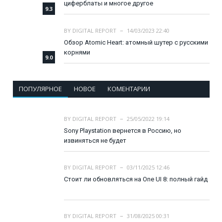
циферблаты и многое другое
9.3
BY
DIGITAL REPORT
14/03/2023 22:40
Обзор Atomic Heart: атомный шутер с русскими
корнями
9.0
ПОПУЛЯРНОЕ
НОВОЕ
КОМЕНТАРИИ
BY
DIGITAL REPORT
25/05/2022 19:14
Sony Playstation вернется в Россию, но
извиняться не будет
BY
DIGITAL REPORT
03/11/2025 12:46
Стоит ли обновляться на One UI 8: полный гайд
BY
DIGITAL REPORT
31/08/2025 00:31