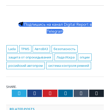
Подпишись на канал Digital Report в
Telegram
Lada
TPMS
АвтоВАЗ
безопасность
защита от опрокидывания
Лада Искра
опции
российский автопром
система контроля ремней
SHARE.
Twitter
Facebook
Pinterest
LinkedIn
Tumblr
Email
RELATED
POSTS