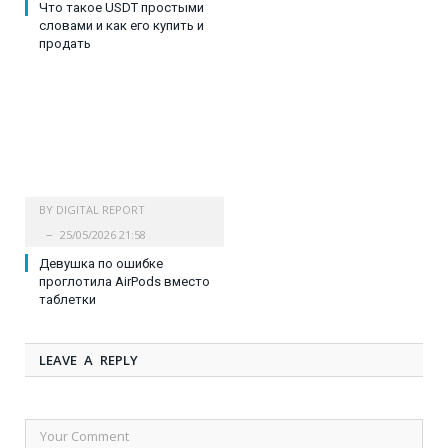
Что такое USDT простыми
словами и как его купить и
продать
BY
DIGITAL REPORT
25/05/2026 21:58
Девушка по ошибке
проглотила AirPods вместо
таблетки
LEAVE A REPLY