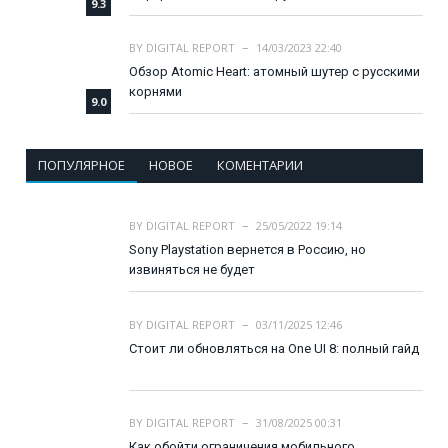
9.3
BY
DIGITAL REPORT
14/03/2023 22:40
Обзор Atomic Heart: атомный шутер с русскими
корнями
9.0
ПОПУЛЯРНОЕ
НОВОЕ
КОМЕНТАРИИ
BY
DIGITAL REPORT
25/05/2022 19:14
Sony Playstation вернется в Россию, но
извиняться не будет
BY
DIGITAL REPORT
03/11/2025 12:46
Стоит ли обновляться на One UI 8: полный гайд
BY
DIGITAL REPORT
31/08/2025 00:31
Как обойти ограничения мобильного