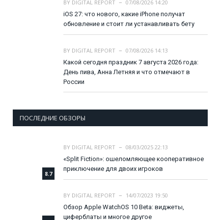
BY
DIGITAL REPORT
07/08/2026 14:20
iOS 27: что нового, какие iPhone получат
обновление и стоит ли устанавливать бету
BY
DIGITAL REPORT
07/08/2026 14:13
Какой сегодня праздник 7 августа 2026 года:
День пива, Анна Летняя и что отмечают в
России
ПОСЛЕДНИЕ ОБЗОРЫ
BY
DIGITAL REPORT
08/03/2025 22:13
«Split Fiction»: ошеломляющее кооперативное
приключение для двоих игроков
8.7
BY
DIGITAL REPORT
14/07/2023 19:50
Обзор Apple WatchOS 10 Beta: виджеты,
циферблаты и многое другое