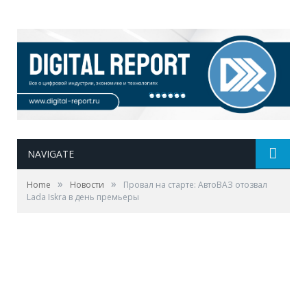
NAVIGATE
»
»
Home
Новости
Провал на старте: АвтоВАЗ отозвал
Lada Iskra в день премьеры