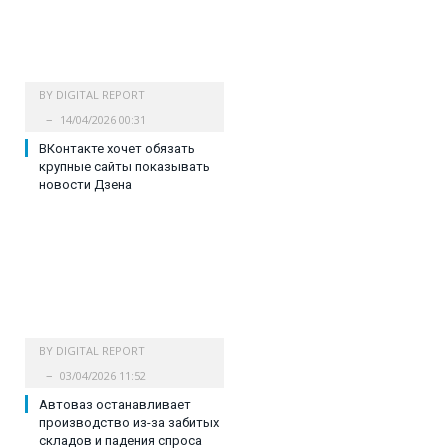
BY
DIGITAL REPORT
14/04/2026 00:31
ВКонтакте хочет обязать
крупные сайты показывать
новости Дзена
BY
DIGITAL REPORT
03/04/2026 11:52
Автоваз останавливает
производство из-за забитых
складов и падения спроса