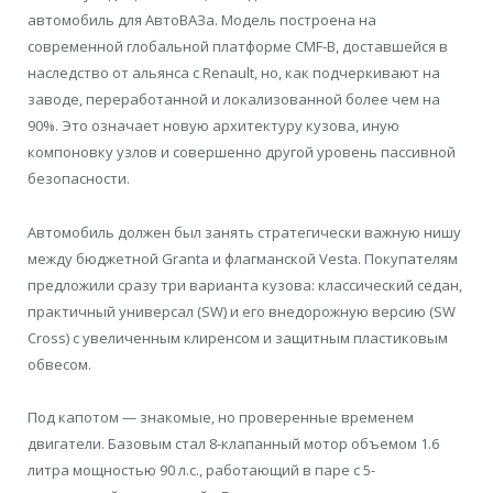
автомобиль для АвтоВАЗа. Модель построена на
современной глобальной платформе CMF-B, доставшейся в
наследство от альянса с Renault, но, как подчеркивают на
заводе, переработанной и локализованной более чем на
90%. Это означает новую архитектуру кузова, иную
компоновку узлов и совершенно другой уровень пассивной
безопасности.
Автомобиль должен был занять стратегически важную нишу
между бюджетной Granta и флагманской Vesta. Покупателям
предложили сразу три варианта кузова: классический седан,
практичный универсал (SW) и его внедорожную версию (SW
Cross) с увеличенным клиренсом и защитным пластиковым
обвесом.
Под капотом — знакомые, но проверенные временем
двигатели. Базовым стал 8-клапанный мотор объемом 1.6
литра мощностью 90 л.с., работающий в паре с 5-