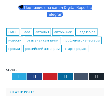
Подпишись на канал Digital Report в
Telegram
CMF-B
Lada
АвтоВАЗ
авторынок
Лада Искра
новости
отзывная кампания
проблемы с качеством
провал
российский автопром
старт продаж
SHARE.
Twitter
Facebook
Pinterest
LinkedIn
Tumblr
Email
RELATED
POSTS