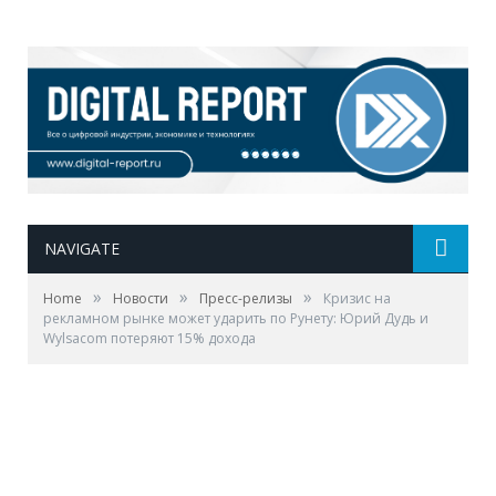
NAVIGATE
»
»
»
Home
Новости
Пресс-релизы
Кризис на
рекламном рынке может ударить по Рунету: Юрий Дудь и
Wylsacom потеряют 15% дохода