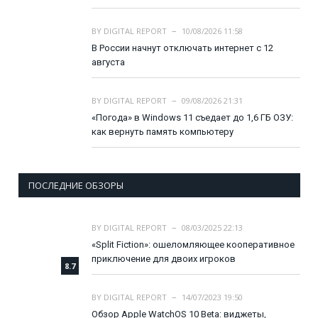
BY
DIGITAL REPORT
10/08/2026 11:58
В России начнут отключать интернет с 12
августа
BY
DIGITAL REPORT
09/08/2026 21:31
«Погода» в Windows 11 съедает до 1,6 ГБ ОЗУ:
как вернуть память компьютеру
ПОСЛЕДНИЕ ОБЗОРЫ
BY
DIGITAL REPORT
08/03/2025 22:13
«Split Fiction»: ошеломляющее кооперативное
приключение для двоих игроков
8.7
BY
DIGITAL REPORT
14/07/2023 19:50
Обзор Apple WatchOS 10 Beta: виджеты,