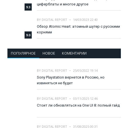
циферблаты и многое другое
9.3
BY
DIGITAL REPORT
14/03/2023 22:40
Обзор Atomic Heart: атомный шутер с русскими
корнями
9.0
ПОПУЛЯРНОЕ
НОВОЕ
КОМЕНТАРИИ
BY
DIGITAL REPORT
25/05/2022 19:14
Sony Playstation вернется в Россию, но
извиняться не будет
BY
DIGITAL REPORT
03/11/2025 12:46
Стоит ли обновляться на One UI 8: полный гайд
BY
DIGITAL REPORT
31/08/2025 00:31