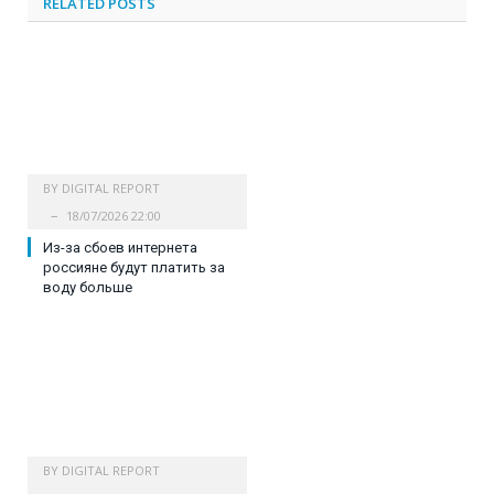
RELATED
POSTS
BY
DIGITAL REPORT
18/07/2026 22:00
Из-за сбоев интернета
россияне будут платить за
воду больше
BY
DIGITAL REPORT