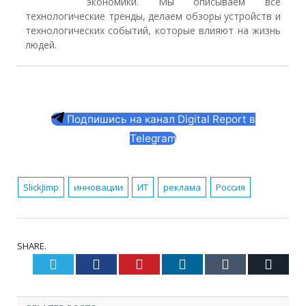
экономики. Мы описываем все
технологические тренды, делаем обзоры устройств и
технологических событий, которые влияют на жизнь
людей.
Подпишись на канал Digital Report в
Telegram
SlickJimp
инновации
ИТ
реклама
Россия
SHARE.
Twitter
Facebook
Pinterest
LinkedIn
Tumblr
Email