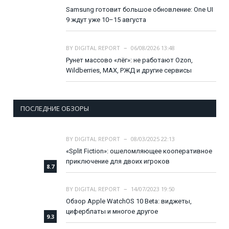
Samsung готовит большое обновление: One UI
9 ждут уже 10–15 августа
BY
DIGITAL REPORT
06/08/2026 13:48
Рунет массово «лёг»: не работают Ozon,
Wildberries, MAX, РЖД и другие сервисы
ПОСЛЕДНИЕ ОБЗОРЫ
BY
DIGITAL REPORT
08/03/2025 22:13
«Split Fiction»: ошеломляющее кооперативное
приключение для двоих игроков
8.7
BY
DIGITAL REPORT
14/07/2023 19:50
Обзор Apple WatchOS 10 Beta: виджеты,
циферблаты и многое другое
9.3