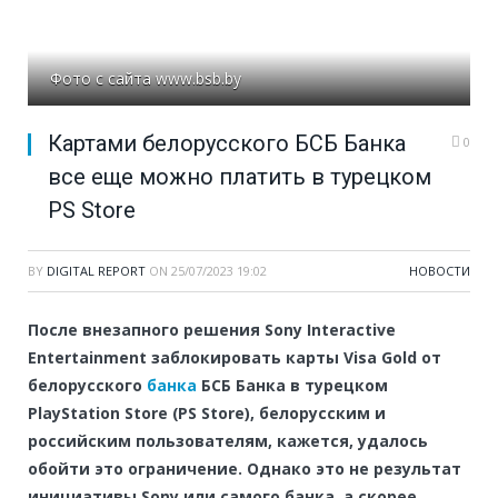
Фото с сайта www.bsb.by
Картами белорусского БСБ Банка
0
все еще можно платить в турецком
PS Store
BY
DIGITAL REPORT
ON
25/07/2023 19:02
НОВОСТИ
После внезапного решения Sony Interactive
Entertainment заблокировать карты Visa Gold от
белорусского
банка
БСБ Банка в турецком
PlayStation Store (PS Store), белорусским и
российским пользователям, кажется, удалось
обойти это ограничение. Однако это не результат
инициативы Sony или самого банка, а скорее