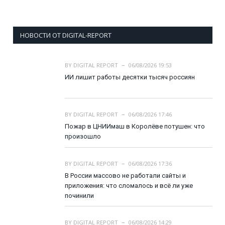
НОВОСТИ ОТ DIGITAL-REPORT
BY
DIGITAL REPORT
06/08/2026 19:53
ИИ лишит работы десятки тысяч россиян
BY
DIGITAL REPORT
06/08/2026 17:46
Пожар в ЦНИИмаш в Королёве потушен: что
произошло
BY
DIGITAL REPORT
06/08/2026 17:36
В России массово не работали сайты и
приложения: что сломалось и всё ли уже
починили
BY
DIGITAL REPORT
06/08/2026 14:29