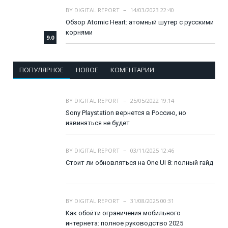
BY
DIGITAL REPORT
14/03/2023 22:40
Обзор Atomic Heart: атомный шутер с русскими
корнями
9.0
ПОПУЛЯРНОЕ
НОВОЕ
КОМЕНТАРИИ
BY
DIGITAL REPORT
25/05/2022 19:14
Sony Playstation вернется в Россию, но
извиняться не будет
BY
DIGITAL REPORT
03/11/2025 12:46
Стоит ли обновляться на One UI 8: полный гайд
BY
DIGITAL REPORT
31/08/2025 00:31
Как обойти ограничения мобильного
интернета: полное руководство 2025