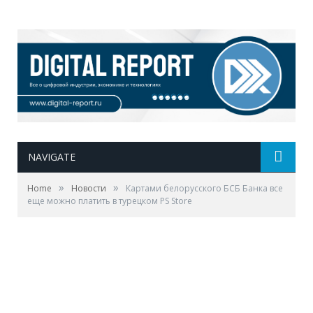
NAVIGATE
»
»
Home
Новости
Картами белорусского БСБ Банка все
еще можно платить в турецком PS Store