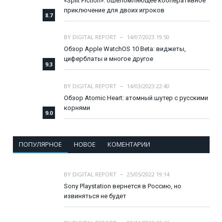
«Split Fiction»: ошеломляющее кооперативное
приключение для двоих игроков
8.7
BY
DIGITAL REPORT
14/07/2023 19:50
Обзор Apple WatchOS 10 Beta: виджеты,
циферблаты и многое другое
9.3
BY
DIGITAL REPORT
14/03/2023 22:40
Обзор Atomic Heart: атомный шутер с русскими
корнями
9.0
ПОПУЛЯРНОЕ
НОВОЕ
КОМЕНТАРИИ
BY
DIGITAL REPORT
25/05/2022 19:14
Sony Playstation вернется в Россию, но
извиняться не будет