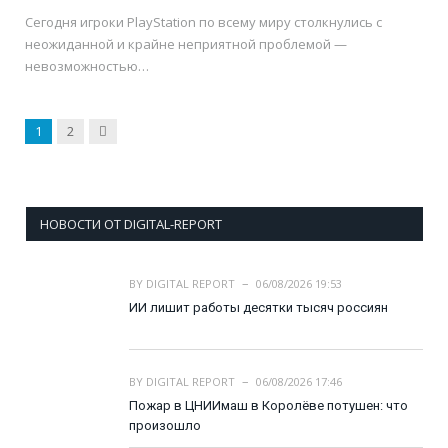
Сегодня игроки PlayStation по всему миру столкнулись с
неожиданной и крайне неприятной проблемой —
невозможностью…
Next
1
2
НОВОСТИ ОТ DIGITAL-REPORT
BY
DIGITAL REPORT
06/08/2026 19:53
ИИ лишит работы десятки тысяч россиян
BY
DIGITAL REPORT
06/08/2026 17:46
Пожар в ЦНИИмаш в Королёве потушен: что
произошло