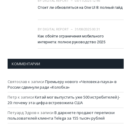
BY
DIGITAL REPORT
03/11/2025 12:46
Стоит ли обновляться на One UI 8: полный гайд
BY
DIGITAL REPORT
31/08/2025 00:31
Как обойти ограничения мобильного
интернета: полное руководство 2025
КОММЕНТАРИИ
Святослав
к записи
Премьеру нового «Человека-паука» в
России сдвинули ради «Колобка»
Петр
к записи
Китай мог выпустить уже 500 истребителей J-
20: почему эта цифра встревожила США
Петуард Эдров
к записи
В даркнете продают переписки
пользователей клиента Telega за 155 тысяч рублей