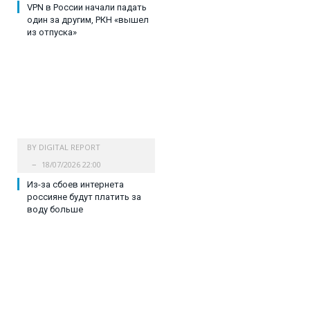
VPN в России начали падать
один за другим, РКН «вышел
из отпуска»
BY
DIGITAL REPORT
18/07/2026 22:00
Из-за сбоев интернета
россияне будут платить за
воду больше