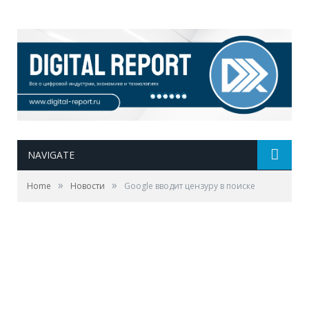
NAVIGATE
»
»
Home
Новости
Google вводит цензуру в поиске