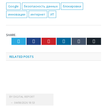
Google
безопасность данных
блокировки
инновации
интернет
ИТ
SHARE.
Twitter
Facebook
Pinterest
LinkedIn
Tumblr
Email
RELATED
POSTS
BY
DIGITAL REPORT
04/08/2026 18:53