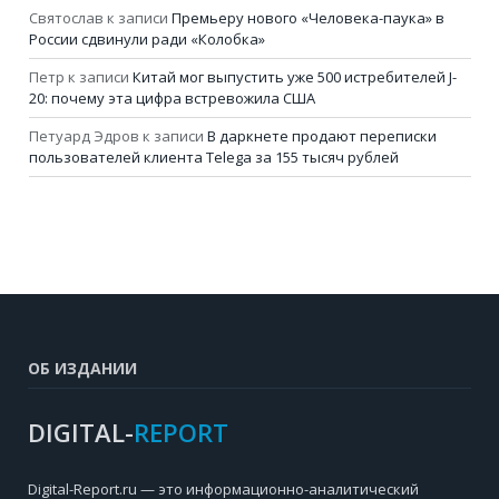
Святослав
к записи
Премьеру нового «Человека-паука» в
России сдвинули ради «Колобка»
Петр
к записи
Китай мог выпустить уже 500 истребителей J-
20: почему эта цифра встревожила США
Петуард Эдров
к записи
В даркнете продают переписки
пользователей клиента Telega за 155 тысяч рублей
ОБ ИЗДАНИИ
DIGITAL-
REPORT
Digital-Report.ru — это информационно-аналитический