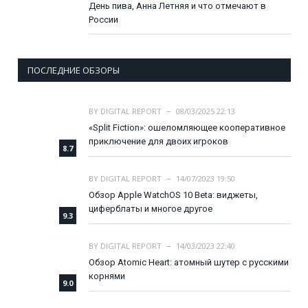
День пива, Анна Летняя и что отмечают в
России
ПОСЛЕДНИЕ ОБЗОРЫ
BY
DIGITAL REPORT
08/03/2025 22:13
«Split Fiction»: ошеломляющее кооперативное
приключение для двоих игроков
8.7
BY
DIGITAL REPORT
14/07/2023 19:50
Обзор Apple WatchOS 10 Beta: виджеты,
циферблаты и многое другое
9.3
BY
DIGITAL REPORT
14/03/2023 22:40
Обзор Atomic Heart: атомный шутер с русскими
корнями
9.0