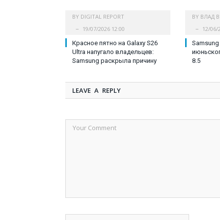
BY
DIGITAL REPORT
BY
ВЛАД 
19/07/2026 12:00
12/06/
Красное пятно на Galaxy S26
Samsung
Ultra напугало владельцев:
июньског
Samsung раскрыла причину
8.5
LEAVE A REPLY