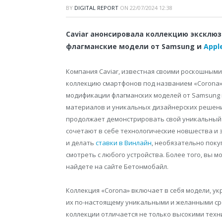
BY
DIGITAL REPORT
ON
22/07/2024 12:38
Caviar анонсировала коллекцию эксклю
флагманские модели от Samsung и
Appl
Компания Caviar, известная своими роскошным
коллекцию смартфонов под названием «Corona»
модификации флагманских моделей от Samsung 
материалов и уникальных дизайнерских решени
продолжает демонстрировать свой уникальный 
сочетают в себе технологические новшества и 
и делать
ставки в Винлайн
, необязательно поку
смотреть с любого устройства. Более того, вы 
найдете на сайте Бетонмобайл.
Коллекция «Corona» включает в себя модели, у
их по-настоящему уникальными и желанными ср
коллекции отличается не только высокими техн