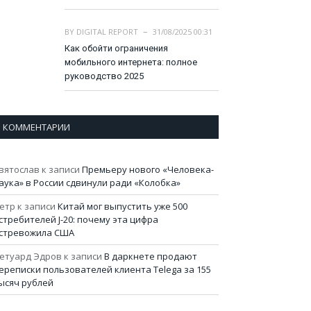
BY
DIGITAL REPORT
31/08/2025 00:31
Как обойти ограничения
мобильного интернета: полное
руководство 2025
КОММЕНТАРИИ
вятослав
к записи
Премьеру нового «Человека-
аука» в России сдвинули ради «Колобка»
етр
к записи
Китай мог выпустить уже 500
стребителей J-20: почему эта цифра
стревожила США
етуард Эдров
к записи
В даркнете продают
ереписки пользователей клиента Telega за 155
ысяч рублей