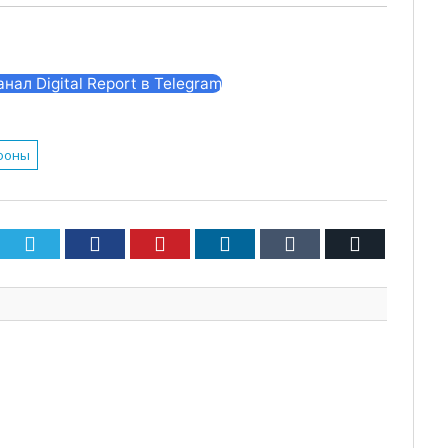
ал Digital Report в Telegram
фоны
Twitter
Facebook
Pinterest
LinkedIn
Tumblr
Email