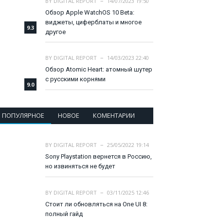
BY
DIGITAL REPORT
14/07/2023 19:50
Обзор Apple WatchOS 10 Beta:
виджеты, циферблаты и многое
9.3
другое
BY
DIGITAL REPORT
14/03/2023 22:40
Обзор Atomic Heart: атомный шутер
с русскими корнями
9.0
ПОПУЛЯРНОЕ
НОВОЕ
КОМЕНТАРИИ
BY
DIGITAL REPORT
25/05/2022 19:14
Sony Playstation вернется в Россию,
но извиняться не будет
BY
DIGITAL REPORT
03/11/2025 12:46
Стоит ли обновляться на One UI 8:
полный гайд