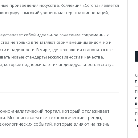
ьные произведения искусства. Коллекция «Corona» является
онстрируя высокий уровень мастерства и инноваций,
представляет собой идеальное сочетание современных
йства не только впечатляют своим внешним видом, но и
и и надежности. В мире, где технологии становятся все
ивать новые стандарты эксклюзивности и качества,
, которые подчеркивают их индивидуальность и статус.
С
п
П
и
в
ционно-аналитический портал, который отслеживает
П
ки. Мы описываем все технологические тренды,
п
ехнологических событий, которые влияют на жизнь
т