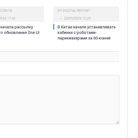
ВОЛКОВ
BY
DIGITAL REPORT
2026 17:43
23/05/2026 12:29
 начала рассылку
В Китае начали устанавливать
о обновления One UI
кабинки с роботами-
парикмахерами за 60 юаней