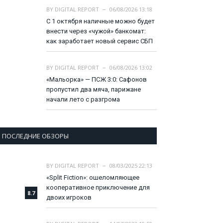
BY
DIGITAL REPORT
06/08/2026 13:18
С 1 октября наличные можно будет
внести через «чужой» банкомат:
как заработает новый сервис СБП
BY
DIGITAL REPORT
06/08/2026 13:02
«Мальорка» — ПСЖ 3:0: Сафонов
пропустил два мяча, парижане
начали лето с разгрома
ПОСЛЕДНИЕ ОБЗОРЫ
BY
DIGITAL REPORT
08/03/2025 22:13
«Split Fiction»: ошеломляющее
кооперативное приключение для
8.7
двоих игроков