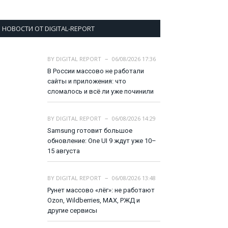
НОВОСТИ ОТ DIGITAL-REPORT
BY
DIGITAL REPORT
06/08/2026 17:36
В России массово не работали
сайты и приложения: что
сломалось и всё ли уже починили
BY
DIGITAL REPORT
06/08/2026 14:29
Samsung готовит большое
обновление: One UI 9 ждут уже 10–
15 августа
BY
DIGITAL REPORT
06/08/2026 13:48
Рунет массово «лёг»: не работают
Ozon, Wildberries, MAX, РЖД и
другие сервисы