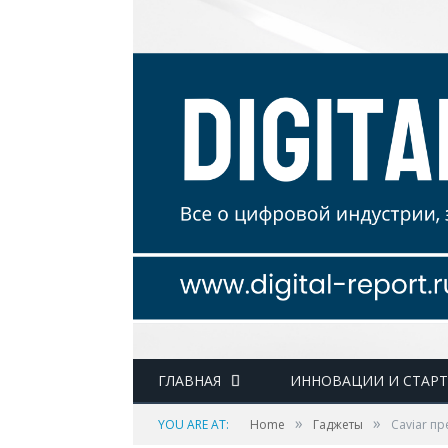
ГЛАВНАЯ
ИННОВАЦИИ И СТАР
»
»
YOU ARE AT:
Home
Гаджеты
Caviar п