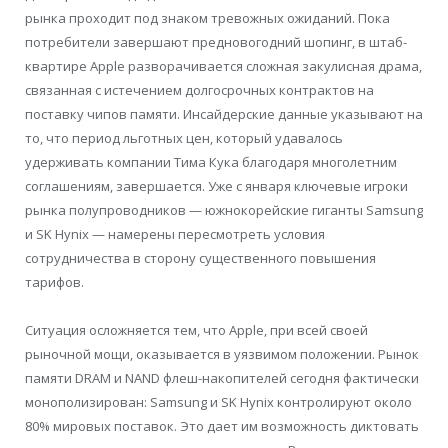
рынка проходит под знаком тревожных ожиданий. Пока
потребители завершают предновогодний шопинг, в штаб-
квартире Apple разворачивается сложная закулисная драма,
связанная с истечением долгосрочных контрактов на
поставку чипов памяти. Инсайдерские данные указывают на
то, что период льготных цен, который удавалось
удерживать компании Тима Кука благодаря многолетним
соглашениям, завершается. Уже с января ключевые игроки
рынка полупроводников — южнокорейские гиганты Samsung
и SK Hynix — намерены пересмотреть условия
сотрудничества в сторону существенного повышения
тарифов.
Ситуация осложняется тем, что Apple, при всей своей
рыночной мощи, оказывается в уязвимом положении. Рынок
памяти DRAM и NAND флеш-накопителей сегодня фактически
монополизирован: Samsung и SK Hynix контролируют около
80% мировых поставок. Это дает им возможность диктовать