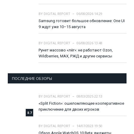
BY
DIGITAL REPORT
06/08/2026 14:29
Samsung готовит большое обновление: One UI
9 ждут уже 10–15 августа
BY
DIGITAL REPORT
06/08/2026 13:48
Рунет массово «лёг»: не работают Ozon,
Wildberries, MAX, РЖД и другие сервисы
ПОСЛЕДНИЕ ОБЗОРЫ
BY
DIGITAL REPORT
08/03/2025 22:13
«Split Fiction»: ошеломляющее кооперативное
приключение для двоих игроков
8.7
BY
DIGITAL REPORT
14/07/2023 19:50
Обзор Apple WatchOS 10 Beta: виджеты,