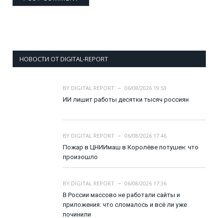
НОВОСТИ ОТ DIGITAL-REPORT
BY
DIGITAL REPORT
06/08/2026 19:53
ИИ лишит работы десятки тысяч россиян
BY
DIGITAL REPORT
06/08/2026 17:46
Пожар в ЦНИИмаш в Королёве потушен: что
произошло
BY
DIGITAL REPORT
06/08/2026 17:36
В России массово не работали сайты и
приложения: что сломалось и всё ли уже
починили