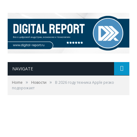
NAVIGATE
»
»
Home
Новости
В 2026 году техника Apple резко
подорожает