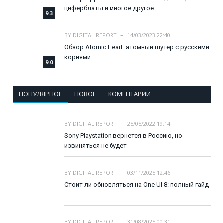
циферблаты и многое другое
9.3
BY
DIGITAL REPORT
14/03/2023 22:40
Обзор Atomic Heart: атомный шутер с русскими
корнями
9.0
ПОПУЛЯРНОЕ
НОВОЕ
КОМЕНТАРИИ
BY
DIGITAL REPORT
25/05/2022 19:14
Sony Playstation вернется в Россию, но
извиняться не будет
BY
DIGITAL REPORT
03/11/2025 12:46
Стоит ли обновляться на One UI 8: полный гайд
BY
DIGITAL REPORT
31/08/2025 00:31