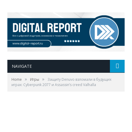
NAVIGATE
»
»
Home
Игры
Защиту Denuvo взломали в будущих
играх: Сyberpunk 2077 и Assassin’s creed Valhalla