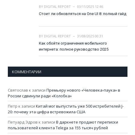
BY
DIGITAL REPORT
03/11/2025 12:46
Стоит ли обновляться на One UI 8: полный гайд
BY
DIGITAL REPORT
31/08/2025 00:31
Как обойти ограничения мобильного
интернета: полное руководство 2025
КОММЕНТАРИИ
Святослав
к записи
Премьеру нового «Человека-паука» в
России сдвинули ради «Колобка»
Петр
к записи
Китай мог выпустить уже 500 истребителей J-
20: почему эта цифра встревожила США
Петуард Эдров
к записи
В даркнете продают переписки
пользователей клиента Telega за 155 тысяч рублей