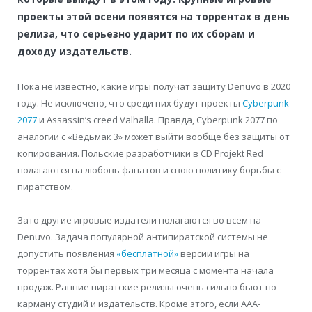
проекты этой осени появятся на торрентах в день
релиза, что серьезно ударит по их сборам и
доходу издательств.
Пока не известно, какие игры получат защиту Denuvo в 2020
году. Не исключено, что среди них будут проекты
Сyberpunk
2077
и Assassin’s creed Valhalla. Правда, Сyberpunk 2077 по
аналогии с «Ведьмак 3» может выйти вообще без защиты от
копирования. Польские разработчики в СD Projekt Red
полагаются на любовь фанатов и свою политику борьбы с
пиратством.
Зато другие игровые издатели полагаются во всем на
Denuvo. Задача популярной антипиратской системы не
допустить появления
«бесплатной»
версии игры на
торрентах хотя бы первых три месяца с момента начала
продаж. Ранние пиратские релизы очень сильно бьют по
карману студий и издательств. Кроме этого, если ААА-