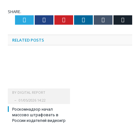
SHARE.
Twitter
Facebook
Pinterest
LinkedIn
Tumblr
Email
RELATED
POSTS
BY
DIGITAL REPORT
01/05/2026 14:22
Роскомнадзор начал
массово штрафовать в
России издателей видеоигр