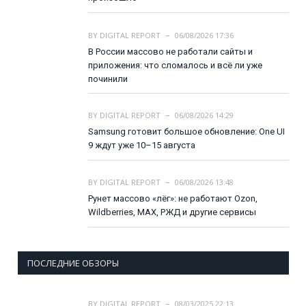
BY
DIGITAL REPORT
06/08/2026 17:36
В России массово не работали сайты и
приложения: что сломалось и всё ли уже
починили
BY
DIGITAL REPORT
06/08/2026 14:29
Samsung готовит большое обновление: One UI
9 ждут уже 10–15 августа
BY
DIGITAL REPORT
06/08/2026 13:48
Рунет массово «лёг»: не работают Ozon,
Wildberries, MAX, РЖД и другие сервисы
ПОСЛЕДНИЕ ОБЗОРЫ
BY
DIGITAL REPORT
08/03/2025 22:13