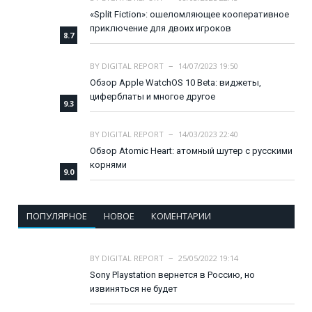
«Split Fiction»: ошеломляющее кооперативное
приключение для двоих игроков
8.7
BY
DIGITAL REPORT
14/07/2023 19:50
Обзор Apple WatchOS 10 Beta: виджеты,
циферблаты и многое другое
9.3
BY
DIGITAL REPORT
14/03/2023 22:40
Обзор Atomic Heart: атомный шутер с русскими
корнями
9.0
ПОПУЛЯРНОЕ
НОВОЕ
КОМЕНТАРИИ
BY
DIGITAL REPORT
25/05/2022 19:14
Sony Playstation вернется в Россию, но
извиняться не будет