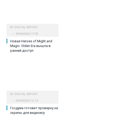
BY
DIGITAL REPORT
30/04/2026 17:39
Новая Heroes of Might and
Magic: Olden Era вышла в
ранний доступ
BY
DIGITAL REPORT
29/04/2026 12:15
Госдума готовит проверку на
скрепы для видеоигр