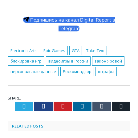
Подпишись на канал Digital Report в
Telegram
Electronic Arts
Epic Games
GTA
Take-Two
блокировка игр
видеоигры в России
закон Яровой
персональные данные
Роскомнадзор
штрафы
SHARE.
Twitter
Facebook
Pinterest
LinkedIn
Tumblr
Email
RELATED
POSTS