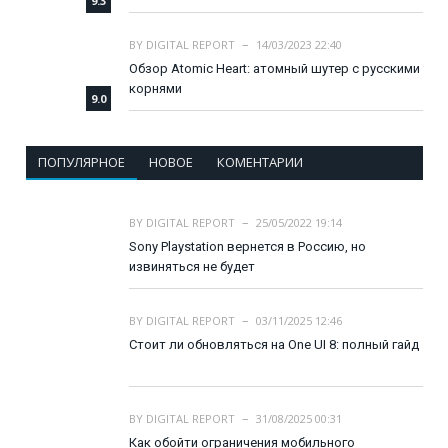
9.3
BY
DIGITAL REPORT
14/03/2023 22:40
Обзор Atomic Heart: атомный шутер с русскими
корнями
9.0
ПОПУЛЯРНОЕ
НОВОЕ
КОМЕНТАРИИ
BY
DIGITAL REPORT
25/05/2022 19:14
Sony Playstation вернется в Россию, но
извиняться не будет
BY
DIGITAL REPORT
03/11/2025 12:46
Стоит ли обновляться на One UI 8: полный гайд
BY
DIGITAL REPORT
31/08/2025 00:31
Как обойти ограничения мобильного