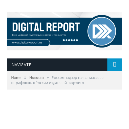
NAVIGATE
»
»
Home
Новости
Роскомнадзор начал массово
штрафовать в России издателей видеоигр