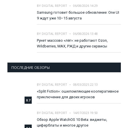
BY
DIGITAL REPORT
06/08/2026 14:29
Samsung готовит большое обновление: One UI
9 ждут уже 10–15 августа
BY
DIGITAL REPORT
06/08/2026 13:48
Рунет массово «лёг»: не работают Ozon,
Wildberries, MAX, РЖД и другие сервисы
ПОСЛЕДНИЕ ОБЗОРЫ
BY
DIGITAL REPORT
08/03/2025 22:13
«Split Fiction»: ошеломляющее кооперативное
приключение для двоих игроков
8.7
BY
DIGITAL REPORT
14/07/2023 19:50
Обзор Apple WatchOS 10 Beta: виджеты,
циферблаты и многое другое