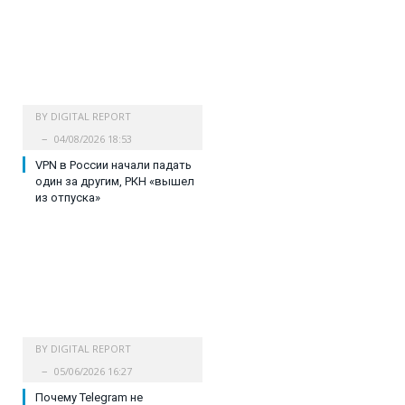
BY
DIGITAL REPORT
04/08/2026 18:53
VPN в России начали падать
один за другим, РКН «вышел
из отпуска»
BY
DIGITAL REPORT
05/06/2026 16:27
Почему Telegram не