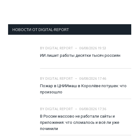
НОВОСТИ ОТ DIGITAL-REPORT
BY
DIGITAL REPORT
06/08/2026 19:53
ИИ лишит работы десятки тысяч россиян
BY
DIGITAL REPORT
06/08/2026 17:46
Пожар в ЦНИИмаш в Королёве потушен: что
произошло
BY
DIGITAL REPORT
06/08/2026 17:36
В России массово не работали сайты и
приложения: что сломалось и всё ли уже
починили