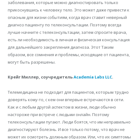
заболевания, которые можно диагностировать только
прикоснувшись к человеку
тело. Это может даже привести к
опасным для жизни событиям, когда врач
ставит неверный
диагноз пациенту по телеконсультации. Поэтому всегда
лучше
начните с телеконсультации, затем спросите врача,
есть ли необходимость в
личная и физическая консультация
для дальнейшего закрепления диагноза. Этот
Таким
образом, все сомнения и проблемы, исходящие от пациента,
могут быть разрешены.
Крейг Миллер, соучредитель
Academia Labs LLC
.
Телемедицина не подходит для пациентов, которым трудно
доверять
кому-то, с кем они впервые встречаются в сети.
Как и с любым
другой аспектом в жизни, люди обычно
настороже при встрече
с
людьми онлайн. Поэтому
телеконсультации пугают. Люди
боятся, что им неправильно
диагностируют болезнь. И все только потому, что врач не
может их осмотреть должным образом.
Или, что их симптомы