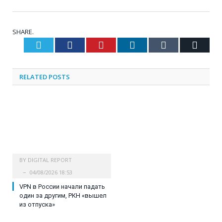
SHARE.
Twitter
Facebook
Pinterest
LinkedIn
Tumblr
Email
RELATED
POSTS
BY
DIGITAL REPORT
04/08/2026 18:53
VPN в России начали падать
один за другим, РКН «вышел
из отпуска»