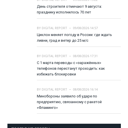
День строителя отмечают 9 августа:
празднику исполнилось 70 лет
BY
DIGITAL REPORT
09/08/2026 14:57
Циклон меняет погоду в России: где ждать
ливни, град и ветер до 25 м/с
BY
DIGITAL REPORT
08/08/2026 17:31
С 1 марта переводы с «заражённых»
телефонов перестанут проходить: как
избежать блокировки
BY
DIGITAL REPORT
08/08/2026 16:14
Минобороны заявило об ударе по
предприятию, связанному с ракетой
«Фламинго»