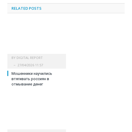
RELATED
POSTS
BY
DIGITAL REPORT
27/04/2026 11:57
Мошенники научились
втягивать россиян в
отмывание денег