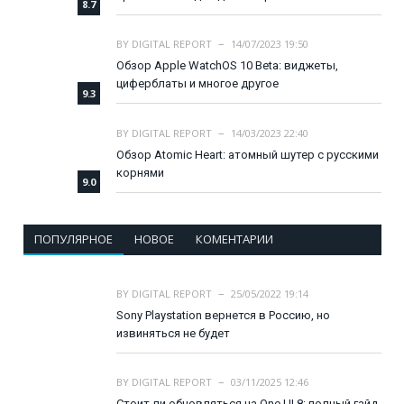
8.7
BY
DIGITAL REPORT
14/07/2023 19:50
Обзор Apple WatchOS 10 Beta: виджеты,
циферблаты и многое другое
9.3
BY
DIGITAL REPORT
14/03/2023 22:40
Обзор Atomic Heart: атомный шутер с русскими
корнями
9.0
ПОПУЛЯРНОЕ
НОВОЕ
КОМЕНТАРИИ
BY
DIGITAL REPORT
25/05/2022 19:14
Sony Playstation вернется в Россию, но
извиняться не будет
BY
DIGITAL REPORT
03/11/2025 12:46
Стоит ли обновляться на One UI 8: полный гайд