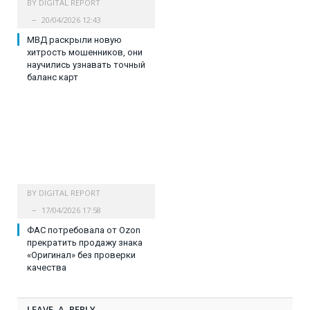
BY
DIGITAL REPORT
20/04/2026 12:43
МВД раскрыли новую
хитрость мошенников, они
научились узнавать точный
баланс карт
BY
DIGITAL REPORT
17/04/2026 17:58
ФАС потребовала от Ozon
прекратить продажу знака
«Оригинал» без проверки
качества
LEAVE A REPLY