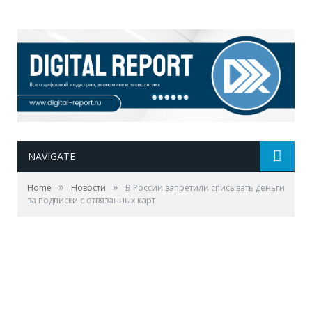
NAVIGATE
»
»
Home
Новости
В России запретили списывать деньги
за подписки с отвязанных карт