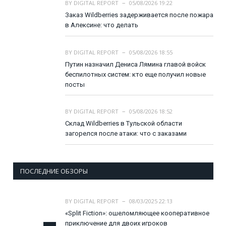
BY
DIGITAL REPORT
05/08/2026 19:22
Заказ Wildberries задерживается после пожара
в Алексине: что делать
BY
DIGITAL REPORT
05/08/2026 18:55
Путин назначил Дениса Лямина главой войск
беспилотных систем: кто еще получил новые
посты
BY
DIGITAL REPORT
05/08/2026 18:52
Склад Wildberries в Тульской области
загорелся после атаки: что с заказами
ПОСЛЕДНИЕ ОБЗОРЫ
BY
DIGITAL REPORT
08/03/2025 22:13
«Split Fiction»: ошеломляющее кооперативное
приключение для двоих игроков