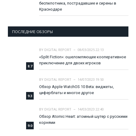
беспилотника, пострадавшие и сирены в
Краснодаре
ПОСЛЕДНИЕ ОБЗОРЫ
BY
DIGITAL REPORT
08/03/2025 22:13
«Split Fiction»: ошеломляющее кооперативное
приключение для двоих игроков
8.7
BY
DIGITAL REPORT
14/07/2023 19:50
Обзор Apple WatchOS 10 Beta: виджеты,
циферблаты и многое другое
9.3
BY
DIGITAL REPORT
14/03/2023 22:40
Обзор Atomic Heart: атомный шутер с русскими
корнями
9.0