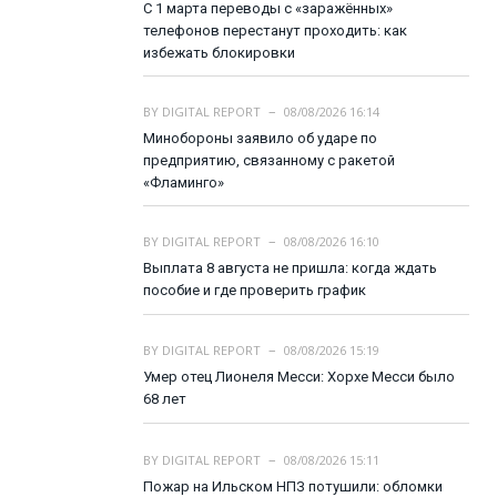
С 1 марта переводы с «заражённых»
телефонов перестанут проходить: как
избежать блокировки
BY
DIGITAL REPORT
08/08/2026 16:14
Минобороны заявило об ударе по
предприятию, связанному с ракетой
«Фламинго»
BY
DIGITAL REPORT
08/08/2026 16:10
Выплата 8 августа не пришла: когда ждать
пособие и где проверить график
BY
DIGITAL REPORT
08/08/2026 15:19
Умер отец Лионеля Месси: Хорхе Месси было
68 лет
BY
DIGITAL REPORT
08/08/2026 15:11
Пожар на Ильском НПЗ потушили: обломки