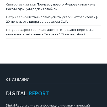
Святослав
к записи
Премьеру нового «Человека-паука» в
России сдвинули ради «Колобка»
Петр
к записи
Китай мог выпустить уже 500 истребителей J-
20: почему эта цифра встревожила США
Петуард Эдров
к записи
В даркнете продают переписки
пользователей клиента Telega за 155 тысяч рублей
ОБ ИЗДАНИИ
DIGITAL-
REPORT
Digital-Report.ru — это информационно-аналитический