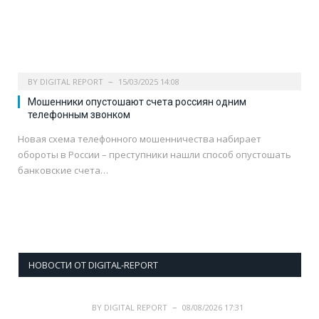
BY
DIGITAL REPORT
15/03/2025 14:08
Мошенники опустошают счета россиян одним
телефонным звонком
Новая схема телефонного мошенничества набирает
обороты в России – преступники нашли способ опустошать
банковские счета…
НОВОСТИ ОТ DIGITAL-REPORT
BY
DIGITAL REPORT
08/08/2026 17:31