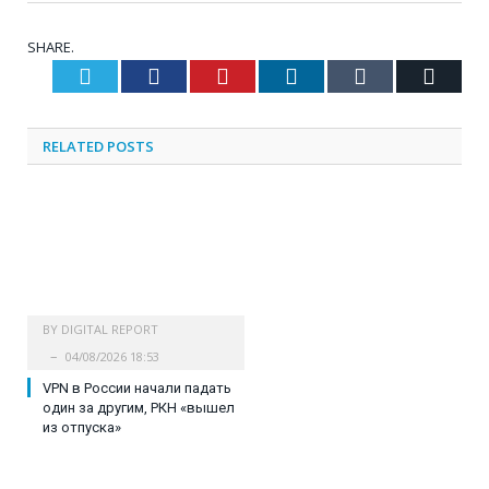
SHARE.
Twitter
Facebook
Pinterest
LinkedIn
Tumblr
Email
RELATED
POSTS
BY
DIGITAL REPORT
04/08/2026 18:53
VPN в России начали падать
один за другим, РКН «вышел
из отпуска»