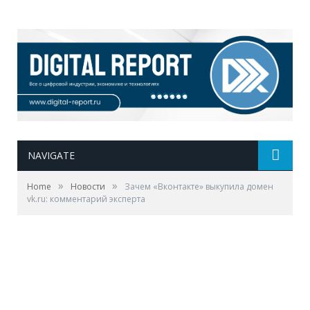
NAVIGATE
»
»
Home
Новости
Зачем «Вконтакте» выкупила домен
vk.ru: комментарий эксперта