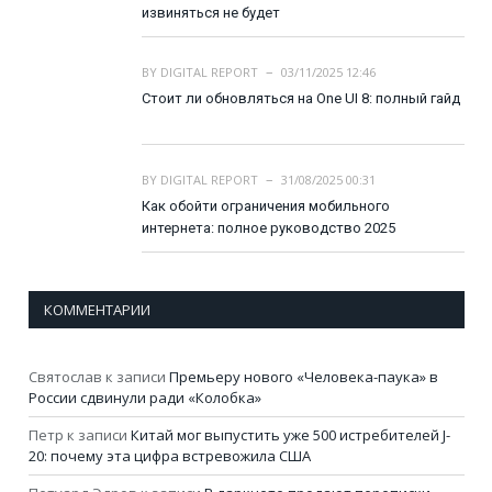
извиняться не будет
BY
DIGITAL REPORT
03/11/2025 12:46
Стоит ли обновляться на One UI 8: полный гайд
BY
DIGITAL REPORT
31/08/2025 00:31
Как обойти ограничения мобильного
интернета: полное руководство 2025
КОММЕНТАРИИ
Святослав
к записи
Премьеру нового «Человека-паука» в
России сдвинули ради «Колобка»
Петр
к записи
Китай мог выпустить уже 500 истребителей J-
20: почему эта цифра встревожила США