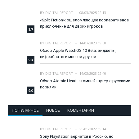
BY
DIGITAL REPORT
08/03/2025 22:13
«Split Fiction»: ошеломляющее кооперативное
приключение для двоих игроков
8.7
BY
DIGITAL REPORT
14/07/2023 19:50
Обзор Apple WatchOS 10 Beta: виджеты,
циферблаты и многое другое
9.3
BY
DIGITAL REPORT
14/03/2023 22:40
Обзор Atomic Heart: атомный шутер с русскими
корнями
9.0
ПОПУЛЯРНОЕ
НОВОЕ
КОМЕНТАРИИ
BY
DIGITAL REPORT
25/05/2022 19:14
Sony Playstation вернется в Россию, но