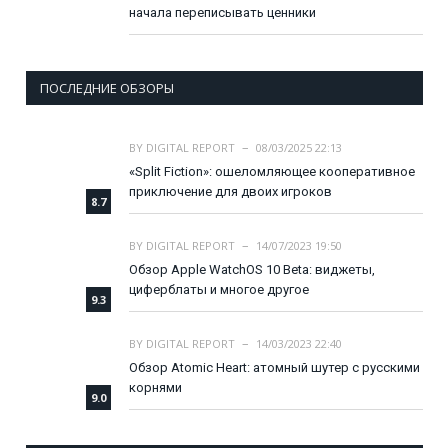
начала переписывать ценники
ПОСЛЕДНИЕ ОБЗОРЫ
BY
DIGITAL REPORT
08/03/2025 22:13
«Split Fiction»: ошеломляющее кооперативное
приключение для двоих игроков
8.7
BY
DIGITAL REPORT
14/07/2023 19:50
Обзор Apple WatchOS 10 Beta: виджеты,
циферблаты и многое другое
9.3
BY
DIGITAL REPORT
14/03/2023 22:40
Обзор Atomic Heart: атомный шутер с русскими
корнями
9.0