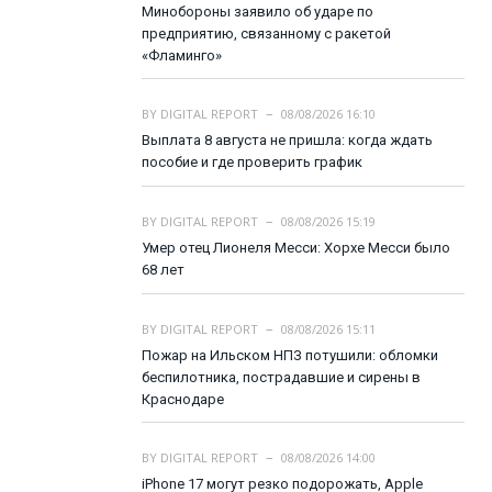
Минобороны заявило об ударе по
предприятию, связанному с ракетой
«Фламинго»
BY
DIGITAL REPORT
08/08/2026 16:10
Выплата 8 августа не пришла: когда ждать
пособие и где проверить график
BY
DIGITAL REPORT
08/08/2026 15:19
Умер отец Лионеля Месси: Хорхе Месси было
68 лет
BY
DIGITAL REPORT
08/08/2026 15:11
Пожар на Ильском НПЗ потушили: обломки
беспилотника, пострадавшие и сирены в
Краснодаре
BY
DIGITAL REPORT
08/08/2026 14:00
iPhone 17 могут резко подорожать, Apple