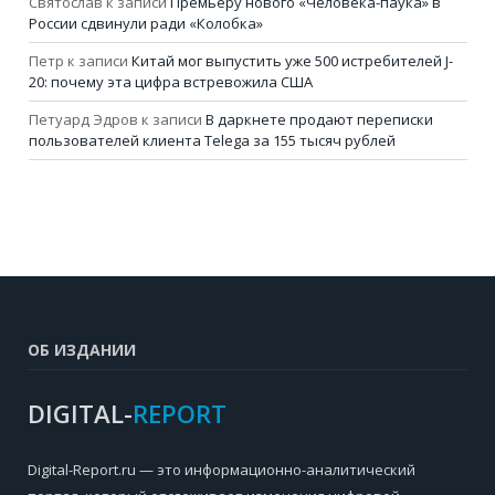
Святослав
к записи
Премьеру нового «Человека-паука» в
России сдвинули ради «Колобка»
Петр
к записи
Китай мог выпустить уже 500 истребителей J-
20: почему эта цифра встревожила США
Петуард Эдров
к записи
В даркнете продают переписки
пользователей клиента Telega за 155 тысяч рублей
ОБ ИЗДАНИИ
DIGITAL-
REPORT
Digital-Report.ru — это информационно-аналитический