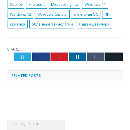
Copilot
Microsoft
Microsoft Ignite
Windows 11
Windows 12
Windows Central
агентская ОС
ИИ
критика
облачные технологии
Паван Давулури
SHARE.
Twitter
Facebook
Pinterest
LinkedIn
Tumblr
Email
RELATED
POSTS
BY
ВЛАД ВОЛКОВ