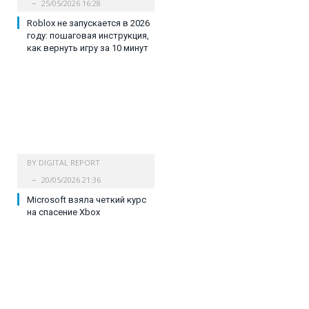
25/05/2026 16:28
Roblox не запускается в 2026
году: пошаговая инструкция,
как вернуть игру за 10 минут
BY
DIGITAL REPORT
20/05/2026 21:36
Microsoft взяла четкий курс
на спасение Xbox