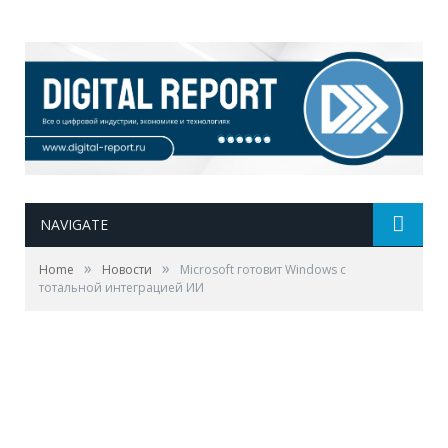
NAVIGATE
»
»
Home
Новости
Microsoft готовит Windows с
тотальной интеграцией ИИ