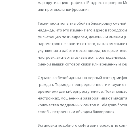
маршрутизацию трафика, IP-адреса серверов Me
или протоколы шифрования.
Технически попытка обойти блокировку сменой
надежде, что это изменит его адрес в городско
фильтрацию по IP-адресам, доменным именам (DNS
параметров не зависит от того, на каком язык
улучшения в работе мессенджера, которые нек
настроек, эксперты связывают с совпадениями
сменой вышки сотовой связи или временным сни
Однако за безобидным, на первый взгляд, мифо
граждан. Периоды неопределенности и слухи о
временем» для киберпреступников. Пока поль
настройках, мошенники разворачивают масштаб
количества поддельных сайтов и Telegram-бот
с якобы встроенным обходом блокировок.
Установка подобного софта или переход по со