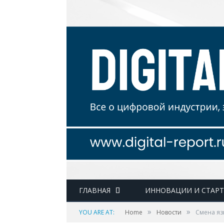
ГЛАВНАЯ
ИННОВАЦИИ И СТАР
»
»
YOU ARE AT:
Home
Новости
Cмена яз