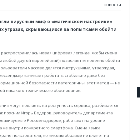
НОВОСТИ
ргли вирусный миф о «магической настройке»
х угрозах, скрывающихся за попытками обойти
 распространилась новая цифровая легенда: якобы смена
ли любой другой европейский) позволяет мгновенно обойти
ользователи массово делятся инструкциями, утверждая,
 мессенджер начинает работать стабильно даже без
формационной безопасности категоричны: этот метод — не
ой никакого технического обоснования.
ния могут повлиять на доступность сервиса, разбивается
ак пояснил Игорь Бедеров, руководитель департамента
 реализуемые Роскомнадзором, работают на уровне
а не внутри конкретного смартфона. Смена языка
кране пользователя, но никоим образом не влияет на