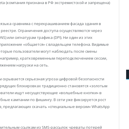
ta (компания признана в РФ экстремистской и запрещена)
 языка сравнима с перекрашиванием фасада здания в
м реестре. Ограничения доступа осуществляются через
) или сигнатурам трафика (DPI). Ни один из этих
е приложение «общается» с владельцем телефона. Видимые
оторые пользователи могут наблюдать после смены
: например, кратковременным переподключением сессии,
жением нагрузки на сеть.
м скрывается серьезная угроза цифровой безопасности
 грядущих блокировках традиционно становятся «золотым
зователи ищут несуществующие «волшебные кнопки» в
ные кампании по фишингу. В сети уже фиксируется рост
ов, предлагающих скачать «специальные версии» WhatsApp
мнительным ссылкам из SMS-рассылок чреваты потерей