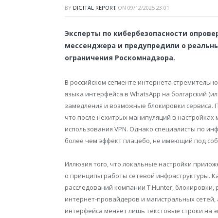
BY
DIGITAL REPORT
ON
09/12/2025 23:01
Эксперты по кибербезопасности опрове
мессенджера и предупредили о реальны
ограничения Роскомнадзора.
В российском сегменте интернета стремительно
языка интерфейса в WhatsApp на болгарский (и
замедления и возможные блокировки сервиса. П
что после нехитрых манипуляций в настройках
использования VPN. Однако специалисты по ин
более чем эффект плацебо, не имеющий под соб
Иллюзия того, что локальные настройки приложе
о принципы работы сетевой инфраструктуры. К
расследований компании T.Hunter, блокировки,
интернет-провайдеров и магистральных сетей, 
интерфейса меняет лишь текстовые строки на э