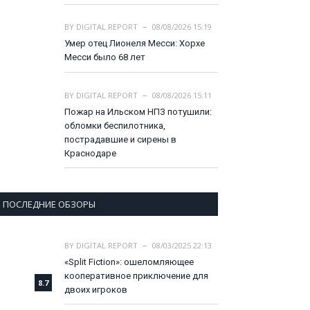
BY
DIGITAL REPORT
08/08/2026 15:19
Умер отец Лионеля Месси: Хорхе
Месси было 68 лет
BY
DIGITAL REPORT
08/08/2026 15:11
Пожар на Ильском НПЗ потушили:
обломки беспилотника,
пострадавшие и сирены в
Краснодаре
ПОСЛЕДНИЕ ОБЗОРЫ
BY
DIGITAL REPORT
08/03/2025 22:13
«Split Fiction»: ошеломляющее
кооперативное приключение для
8.7
двоих игроков