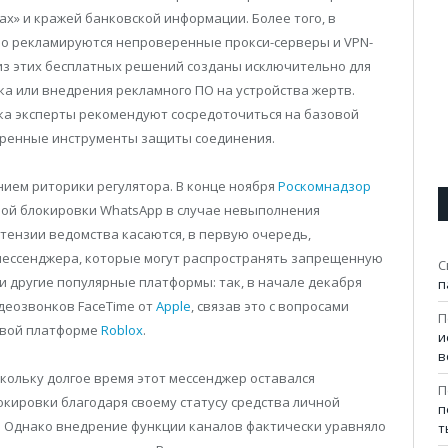
ах» и кражей банковской информации. Более того, в
но рекламируются непроверенные прокси-серверы и VPN-
из этих бесплатных решений созданы исключительно для
а или внедрения рекламного ПО на устройства жертв.
ыка эксперты рекомендуют сосредоточиться на базовой
еренные инструменты защиты соединения.
нием риторики регулятора. В конце ноября
Роскомнадзор
ой блокировки WhatsApp в случае невыполнения
тензии ведомства касаются, в первую очередь,
мессенджера, которые могут распространять запрещенную
С
 другие популярные платформы: так, в начале декабря
п
деозвонков FaceTime от
Apple
, связав это с вопросами
П
ровой платформе
Roblox
.
и
в
кольку долгое время этот мессенджер оставался
П
кировки благодаря своему статусу средства личной
п
. Однако внедрение функции каналов фактически уравняло
т