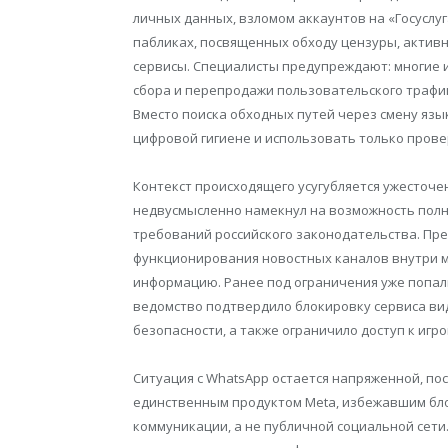
личных данных, взломом аккаунтов на «Госуслуг
пабликах, посвященных обходу цензуры, актив
сервисы. Специалисты предупреждают: многие 
сбора и перепродажи пользовательского трафик
Вместо поиска обходных путей через смену яз
цифровой гигиене и использовать только пров
Контекст происходящего усугубляется ужесточе
недвусмысленно намекнул на возможность полн
требований российского законодательства. Пре
функционирования новостных каналов внутри 
информацию. Ранее под ограничения уже попали
ведомство подтвердило блокировку сервиса ви
безопасности, а также ограничило доступ к иг
Ситуация с WhatsApp остается напряженной, пос
единственным продуктом Meta, избежавшим бло
коммуникации, а не публичной социальной сети