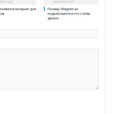
2026 16:35
05/06/2026 16:27
 появится интернет для
Почему Telegram не
ков
подключается и что с этим
делать