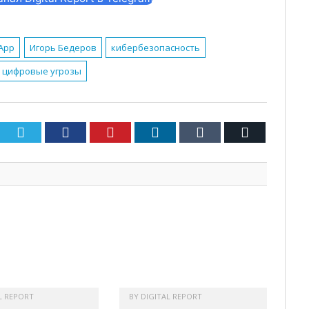
App
Игорь Бедеров
кибербезопасность
цифровые угрозы
Twitter
Facebook
Pinterest
LinkedIn
Tumblr
Email
L REPORT
BY
DIGITAL REPORT