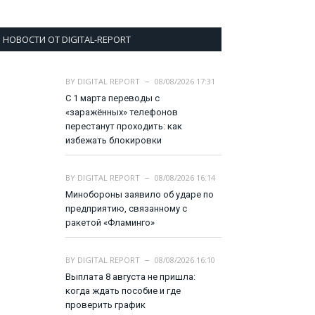
НОВОСТИ ОТ DIGITAL-REPORT
BY
DIGITAL REPORT
08/08/2026 17:31
С 1 марта переводы с
«заражённых» телефонов
перестанут проходить: как
избежать блокировки
BY
DIGITAL REPORT
08/08/2026 16:14
Минобороны заявило об ударе по
предприятию, связанному с
ракетой «Фламинго»
BY
DIGITAL REPORT
08/08/2026 16:10
Выплата 8 августа не пришла:
когда ждать пособие и где
проверить график