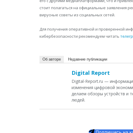
его с другими медиаплатформами, что и привле
стоит полагаться на официальные заявления рег
вирусные советы из социальных сетей.
Для получения оперативной и проверенной инф
кибербезопасности рекомендуем читать
телегр
Об авторе
Недавние публикации
Digital Report
Digital-Report.ru — информа
изменения цифровой экономи
делаем обзоры устройств и т
людей.
Подпишись на кан