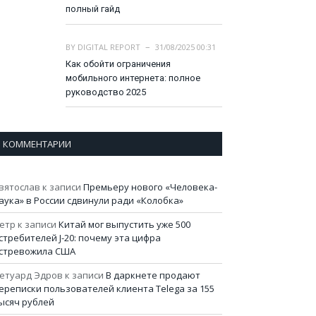
полный гайд
BY
DIGITAL REPORT
31/08/2025 00:31
Как обойти ограничения
мобильного интернета: полное
руководство 2025
КОММЕНТАРИИ
вятослав
к записи
Премьеру нового «Человека-
аука» в России сдвинули ради «Колобка»
етр
к записи
Китай мог выпустить уже 500
стребителей J-20: почему эта цифра
стревожила США
етуард Эдров
к записи
В даркнете продают
ереписки пользователей клиента Telega за 155
ысяч рублей