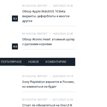
BY
DIGITAL REPORT
14/07/2023 19:50
Обзор Apple WatchOS 10 Beta:
виджеты, циферблаты и многое
9.3
другое
BY
DIGITAL REPORT
14/03/2023 22:40
Обзор Atomic Heart: атомный шутер
с русскими корнями
9.0
ПОПУЛЯРНОЕ
НОВОЕ
КОМЕНТАРИИ
BY
DIGITAL REPORT
25/05/2022 19:14
Sony Playstation вернется в Россию,
но извиняться не будет
BY
DIGITAL REPORT
03/11/2025 12:46
Стоит ли обновляться на One UI 8: