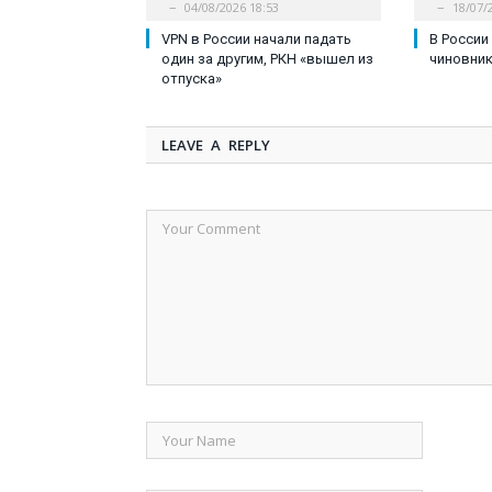
04/08/2026 18:53
18/07/
VPN в России начали падать
В России
один за другим, РКН «вышел из
чиновни
отпуска»
LEAVE A REPLY