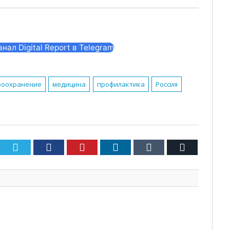
ал Digital Report в Telegram
воохранение
медицина
профилактика
Россия
Twitter
Facebook
Pinterest
LinkedIn
Tumblr
Email