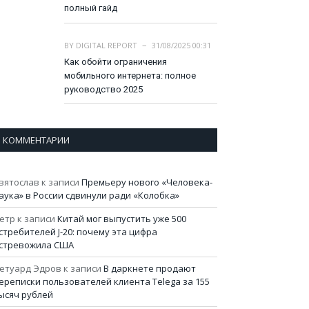
полный гайд
BY
DIGITAL REPORT
31/08/2025 00:31
Как обойти ограничения
мобильного интернета: полное
руководство 2025
КОММЕНТАРИИ
вятослав
к записи
Премьеру нового «Человека-
аука» в России сдвинули ради «Колобка»
етр
к записи
Китай мог выпустить уже 500
стребителей J-20: почему эта цифра
стревожила США
етуард Эдров
к записи
В даркнете продают
ереписки пользователей клиента Telega за 155
ысяч рублей