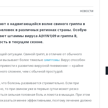
НОВОСТИ
ют о надвигающейся волне свиного гриппа в
 человек в различных регионах страны. Особую
ют штаммы вируса А(H1N1)09 и гриппа В,
ть в текущем сезоне.
ей ситуации. Свиной грипп, в отличие от обычного
м и вызывает более тяжелые
симптомы
. Вирус способен
т привести к развитию вирусной пневмонии — крайне
ного сложнее, чем с обычной простудой.
, что болезнь развивается стремительно. Если при
, то при свином уже в первые сутки может резко
иться сильная головная боль и ломота в мышцах. При этом
оказаться менее эффективными, поэтому лечение должно