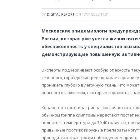
BY
DIGITAL REPORT
ON
17/01/2025 11:31
Московские эпидемиологи предупрежда
России, которая уже унесла жизни пяти
обеспокоенность у специалистов вызыва
демонстрирующие повышенную активнос
Эксперты подчеркивают особую опасность текущ
сезонного, гораздо быстрее поражает организ
проникать глубоко в легочную ткань, что може
опасного осложнения, с которым справиться нам
Коварство этого типа гриппа заключается в том
обычном гриппе симптомы нарастают постепенно
подняться температура до 39-40 градусов, появ
привычные противовирусные препараты могут 
проводиться под строгим наблюдением врача.