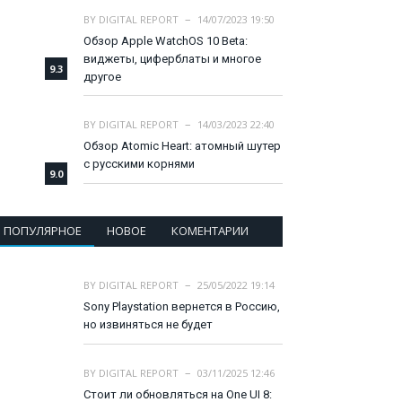
BY
DIGITAL REPORT
14/07/2023 19:50
Обзор Apple WatchOS 10 Beta:
виджеты, циферблаты и многое
9.3
другое
BY
DIGITAL REPORT
14/03/2023 22:40
Обзор Atomic Heart: атомный шутер
с русскими корнями
9.0
ПОПУЛЯРНОЕ
НОВОЕ
КОМЕНТАРИИ
BY
DIGITAL REPORT
25/05/2022 19:14
Sony Playstation вернется в Россию,
но извиняться не будет
BY
DIGITAL REPORT
03/11/2025 12:46
Стоит ли обновляться на One UI 8: