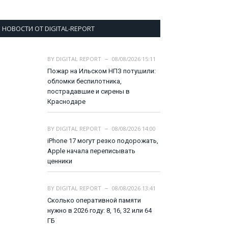
НОВОСТИ ОТ DIGITAL-REPORT
BY
DIGITAL REPORT
08/08/2026 15:11
Пожар на Ильском НПЗ потушили:
обломки беспилотника,
пострадавшие и сирены в
Краснодаре
BY
DIGITAL REPORT
08/08/2026 14:00
iPhone 17 могут резко подорожать,
Apple начала переписывать
ценники
BY
DIGITAL REPORT
08/08/2026 13:41
Сколько оперативной памяти
нужно в 2026 году: 8, 16, 32 или 64
ГБ