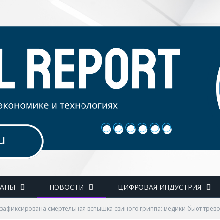
ТАПЫ
НОВОСТИ
ЦИФРОВАЯ ИНДУСТРИЯ
 зафиксирована смертельная вспышка свиного гриппа: медики бьют трево