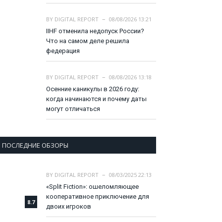
BY
DIGITAL REPORT
08/08/2026 13:21
IIHF отменила недопуск России?
Что на самом деле решила
федерация
BY
DIGITAL REPORT
08/08/2026 13:18
Осенние каникулы в 2026 году:
когда начинаются и почему даты
могут отличаться
ПОСЛЕДНИЕ ОБЗОРЫ
BY
DIGITAL REPORT
08/03/2025 22:13
«Split Fiction»: ошеломляющее
кооперативное приключение для
8.7
двоих игроков