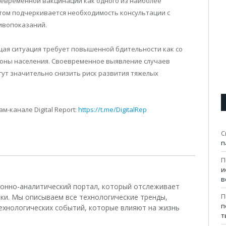
евременной вакцинации как одного из наиболее
этом подчеркивается необходимость консультации с
ивопоказаний.
щая ситуация требует повышенной бдительности как со
ороны населения. Своевременное выявление случаев
ут значительно снизить риск развития тяжелых
-канале Digital Report:
https://t.me/DigitalRep
С
п
П
и
в
ционно-аналитический портал, который отслеживает
П
ки. Мы описываем все технологические тренды,
п
ехнологических событий, которые влияют на жизнь
т