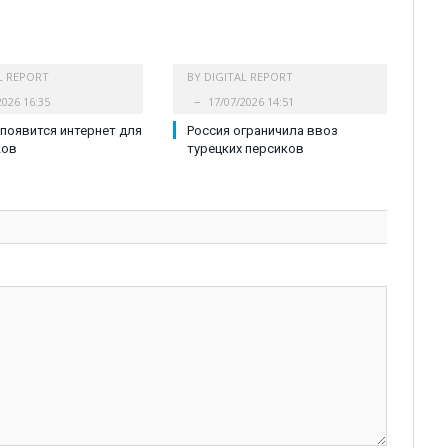
L REPORT
BY
DIGITAL REPORT
2026 16:35
17/07/2026 14:51
 появится интернет для
Россия ограничила ввоз
ков
турецких персиков