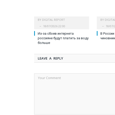
BY
DIGITAL REPORT
BY
DIGITA
18/07/2026 22:00
18/07/
Из-за сбоев интернета
В России
россияне будут платить за воду
чиновни
больше
LEAVE A REPLY