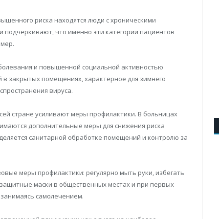
вышенного риска находятся люди с хроническими
и подчеркивают, что именно эти категории пациентов
 мер.
аболевания и повышенной социальной активностью
й в закрытых помещениях, характерное для зимнего
аспространения вируса.
всей стране усиливают меры профилактики. В больницах
нимаются дополнительные меры для снижения риска
уделяется санитарной обработке помещений и контролю за
вые меры профилактики: регулярно мыть руки, избегать
 защитные маски в общественных местах и при первых
 занимаясь самолечением.