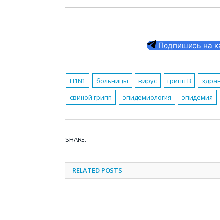
Подпишись на кан
H1N1
больницы
вирус
грипп В
здра
свиной грипп
эпидемиология
эпидемия
SHARE.
RELATED
POSTS