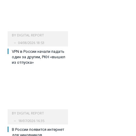
BY
DIGITAL REPORT
04/08/2026 18:53
VPN в России начали падать
один за другим, РКН «вышел
из отпуска»
BY
DIGITAL REPORT
18/07/2026 16:35
В России появится интернет
для чиновников