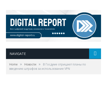
NAVIGATE
»
»
Home
Новости
В Госдуме отрицают планы по
введению штрафов за использование VPN