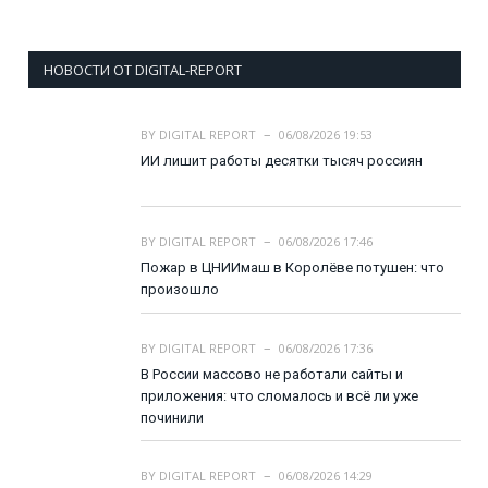
НОВОСТИ ОТ DIGITAL-REPORT
BY
DIGITAL REPORT
06/08/2026 19:53
ИИ лишит работы десятки тысяч россиян
BY
DIGITAL REPORT
06/08/2026 17:46
Пожар в ЦНИИмаш в Королёве потушен: что
произошло
BY
DIGITAL REPORT
06/08/2026 17:36
В России массово не работали сайты и
приложения: что сломалось и всё ли уже
починили
BY
DIGITAL REPORT
06/08/2026 14:29