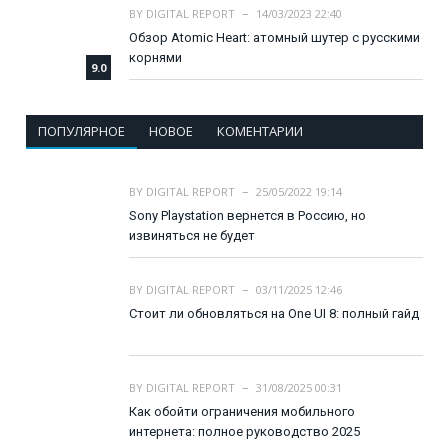
BY
DIGITAL REPORT
14/03/2023 22:40
Обзор Atomic Heart: атомный шутер с русскими
корнями
9.0
ПОПУЛЯРНОЕ
НОВОЕ
КОМЕНТАРИИ
BY
DIGITAL REPORT
25/05/2022 19:14
Sony Playstation вернется в Россию, но
извиняться не будет
BY
DIGITAL REPORT
03/11/2025 12:46
Стоит ли обновляться на One UI 8: полный гайд
BY
DIGITAL REPORT
31/08/2025 00:31
Как обойти ограничения мобильного
интернета: полное руководство 2025