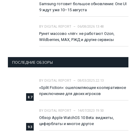
Samsung готовит большое обновление: One UI
9 ждут уже 10–15 августа
BY
DIGITAL REPORT
06/08/2026 13:48
Рунет массово «лёг»: не работают Ozon,
Wildberries, MAX, РЖД и другие сервисы
ПОСЛЕДНИЕ ОБЗОРЫ
BY
DIGITAL REPORT
08/03/2025 22:13
«Split Fiction»: ошеломляющее кооперативное
приключение для двоих игроков
8.7
BY
DIGITAL REPORT
14/07/2023 19:50
Обзор Apple WatchOS 10 Beta: виджеты,
циферблаты и многое другое
9.3