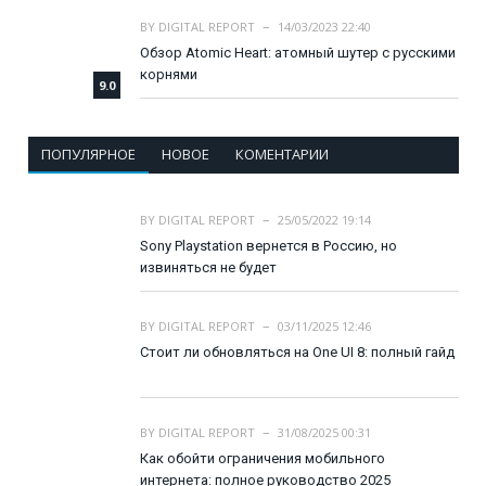
BY
DIGITAL REPORT
14/03/2023 22:40
Обзор Atomic Heart: атомный шутер с русскими
корнями
9.0
ПОПУЛЯРНОЕ
НОВОЕ
КОМЕНТАРИИ
BY
DIGITAL REPORT
25/05/2022 19:14
Sony Playstation вернется в Россию, но
извиняться не будет
BY
DIGITAL REPORT
03/11/2025 12:46
Стоит ли обновляться на One UI 8: полный гайд
BY
DIGITAL REPORT
31/08/2025 00:31
Как обойти ограничения мобильного
интернета: полное руководство 2025