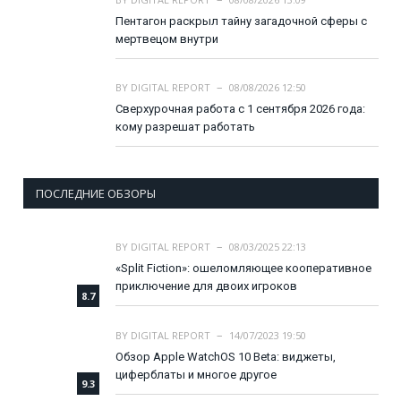
Пентагон раскрыл тайну загадочной сферы с
мертвецом внутри
BY
DIGITAL REPORT
08/08/2026 12:50
Сверхурочная работа с 1 сентября 2026 года:
кому разрешат работать
ПОСЛЕДНИЕ ОБЗОРЫ
BY
DIGITAL REPORT
08/03/2025 22:13
«Split Fiction»: ошеломляющее кооперативное
приключение для двоих игроков
8.7
BY
DIGITAL REPORT
14/07/2023 19:50
Обзор Apple WatchOS 10 Beta: виджеты,
циферблаты и многое другое
9.3