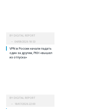
BY
DIGITAL REPORT
04/08/2026 18:53
VPN в России начали падать
один за другим, РКН «вышел
из отпуска»
BY
DIGITAL REPORT
18/07/2026 22:00