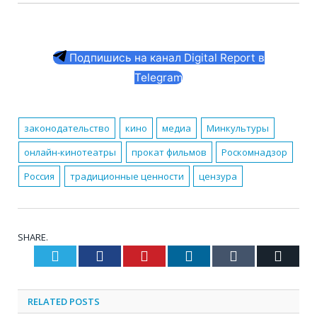
Подпишись на канал Digital Report в
Telegram
законодательство
кино
медиа
Минкультуры
онлайн-кинотеатры
прокат фильмов
Роскомнадзор
Россия
традиционные ценности
цензура
SHARE.
Twitter
Facebook
Pinterest
LinkedIn
Tumblr
Email
RELATED
POSTS