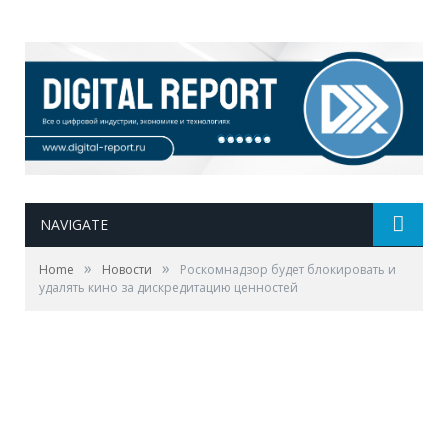
NAVIGATE
»
»
Home
Новости
Роскомнадзор будет блокировать и
удалять кино за дискредитацию ценностей