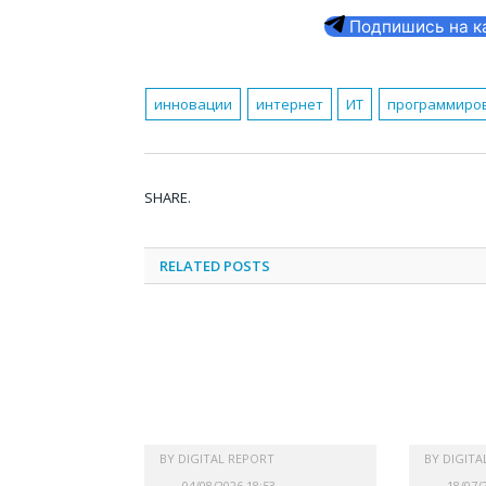
Подпишись на кан
инновации
интернет
ИТ
программиро
SHARE.
RELATED
POSTS
BY
DIGITAL REPORT
BY
DIGITA
04/08/2026 18:53
18/07/