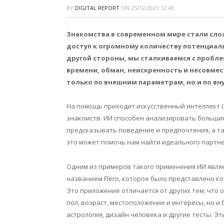
BY
DIGITAL REPORT
ON
25/12/2023 12:43
Знакомства в современном мире стали сложн
доступ к огромному количеству потенциаль
другой стороны, мы сталкиваемся с пробл
времени, обман, неискренность и несовмес
только по внешним параметрам, но и по в
На помощь приходит искусственный интеллект 
знакомств. ИИ способен анализировать больши
предсказывать поведение и предпочтения, а т
это может помочь нам найти идеального партне
Одним из примеров такого применения ИИ являе
названием Flero, которое было представлено к
Это приложение отличается от других тем, что 
пол, возраст, местоположение и интересы, но и
астрология, дизайн человека и другие тесты. 