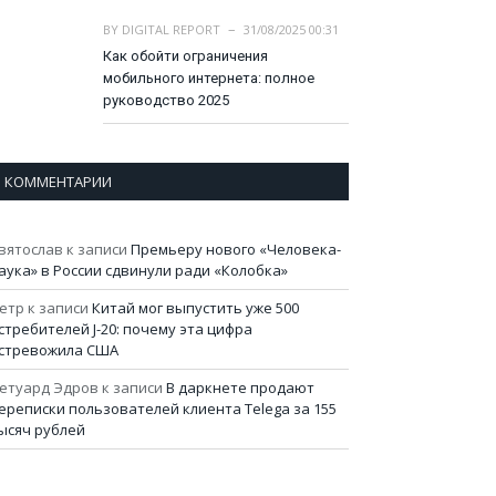
BY
DIGITAL REPORT
31/08/2025 00:31
Как обойти ограничения
мобильного интернета: полное
руководство 2025
КОММЕНТАРИИ
вятослав
к записи
Премьеру нового «Человека-
аука» в России сдвинули ради «Колобка»
етр
к записи
Китай мог выпустить уже 500
стребителей J-20: почему эта цифра
стревожила США
етуард Эдров
к записи
В даркнете продают
ереписки пользователей клиента Telega за 155
ысяч рублей