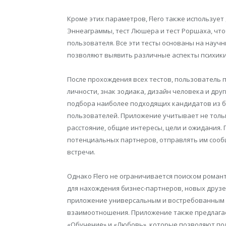
Кроме этих параметров, Flero также использует д
Эннеаграммы, тест Люшера и тест Роршаха, чт
пользователя. Все эти тесты основаны на науч
позволяют выявить различные аспекты психики,
После прохождения всех тестов, пользователь 
личности, знак зодиака, дизайн человека и дру
подбора наиболее подходящих кандидатов из б
пользователей. Приложение учитывает не толь
расстояние, общие интересы, цели и ожидания
потенциальных партнеров, отправлять им сооб
встречи.
Однако Flero не ограничивается поиском рома
для нахождения бизнес-партнеров, новых друз
приложение универсальным и востребованным и
взаимоотношения. Приложение также предлагае
«Обучение» и «Любовь», которые позволяют по