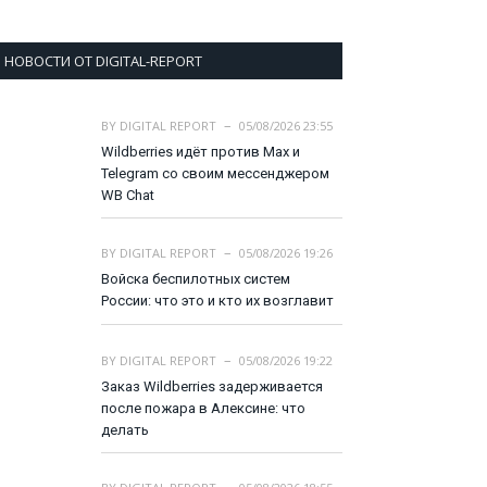
НОВОСТИ ОТ DIGITAL-REPORT
BY
DIGITAL REPORT
05/08/2026 23:55
Wildberries идёт против Max и
Telegram со своим мессенджером
WB Chat
BY
DIGITAL REPORT
05/08/2026 19:26
Войска беспилотных систем
России: что это и кто их возглавит
BY
DIGITAL REPORT
05/08/2026 19:22
Заказ Wildberries задерживается
после пожара в Алексине: что
делать