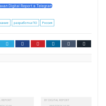
ал Digital Report в Telegram
вание
разработка ПО
Россия
Twitter
Facebook
Pinterest
LinkedIn
Tumblr
Email
L REPORT
BY
DIGITAL REPORT
2026 22:00
18/07/2026 16:35