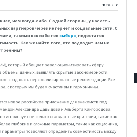
НОВОСТИ
ее, чем когда-либо. С одной стороны, у нас есть
ных партнеров через интернет и социальные сети. С
емами, такими как избыток
выбора
, недостаток
тимость. Как же найти того, кто подходит нам не
нутренним?
(ИИ), который обещает революционизировать сферу
е объемы данных, выявлять скрытые закономерности,
акже создавать персонализированные рекомендации. Все
ра, с которым мы будем счастливы и гармоничны.
тся новое российское приложение для знакомств под
омандой Александра Давыдова и Альберта Кайгородова.
оно использует не только стандартные критерии, такие как
 более глубокие и сложные параметры, такие как соционика,
Эти параметры позволяют определить совместимость между