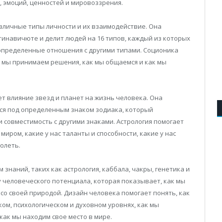
, эмоций, ценностей и мировоззрения.
зличные типы личности и их взаимодействие. Она
тинавичюте и делит людей на 16 типов, каждый из которых
 определенные отношения с другими типами. Соционика
к мы принимаем решения, как мы общаемся и как мы
ет влияние звезд и планет на жизнь человека. Она
тся под определенным знаком зодиака, который
и совместимость с другими знаками. Астрология помогает
иром, какие у нас таланты и способности, какие у нас
олеть.
знаний, таких как астрология, каббала, чакры, генетика и
у человеческого потенциала, которая показывает, как мы
со своей природой. Дизайн человека помогает понять, как
ом, психологическом и духовном уровнях, как мы
как мы находим свое место в мире.