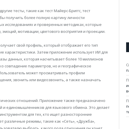
ругие тесты, такие как тест Майерс-Бриггс, тест
обы получить более полную картину личности
ных исследованиях и проверенных методиках, которые
 эмоций, мотивации, цветового восприятия и проекции.
получает свой профиль, который отображает его тип
гие характеристики. Затем приложение использует ИИ для
азы данных, которая насчитывает более 10 миллионов
С
ко совпадение параметров, но и географическое
п
. Пользователь может просматривать профили
щения, звонить или видеозвонить, а также назначать
П
и
в
нтических отношений. Приложение также предназначено
П
п
ей и единомышленников для языкового обмена. Это делает
т
нструментом для тех, кто ищет разносторонние
т различные режимы, такие как «Сеть», «Дружба»,
льзователю выбрать, какого рода отношения он хочет