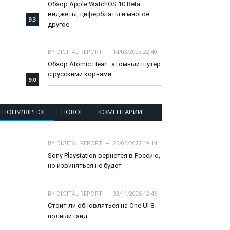
Обзор Apple WatchOS 10 Beta:
виджеты, циферблаты и многое
9.3
другое
BY
DIGITAL REPORT
14/03/2023 22:40
Обзор Atomic Heart: атомный шутер
с русскими корнями
9.0
ПОПУЛЯРНОЕ
НОВОЕ
КОМЕНТАРИИ
BY
DIGITAL REPORT
25/05/2022 19:14
Sony Playstation вернется в Россию,
но извиняться не будет
BY
DIGITAL REPORT
03/11/2025 12:46
Стоит ли обновляться на One UI 8:
полный гайд