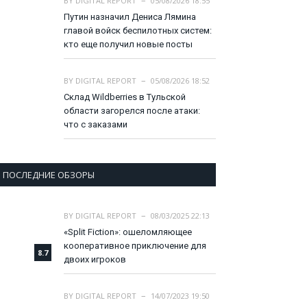
BY
DIGITAL REPORT
05/08/2026 18:55
Путин назначил Дениса Лямина
главой войск беспилотных систем:
кто еще получил новые посты
BY
DIGITAL REPORT
05/08/2026 18:52
Склад Wildberries в Тульской
области загорелся после атаки:
что с заказами
ПОСЛЕДНИЕ ОБЗОРЫ
BY
DIGITAL REPORT
08/03/2025 22:13
«Split Fiction»: ошеломляющее
кооперативное приключение для
8.7
двоих игроков
BY
DIGITAL REPORT
14/07/2023 19:50