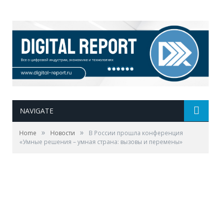
NAVIGATE
»
»
Home
Новости
В России прошла конференция
«Умные решения – умная страна: вызовы и перемены»