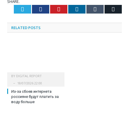
SHARE.
Twitter
Facebook
Pinterest
LinkedIn
Tumblr
Email
RELATED
POSTS
BY
DIGITAL REPORT
18/07/2026 22:00
Из-за сбоев интернета
россияне будут платить за
воду больше