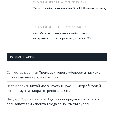
BY
DIGITAL REPORT
03/11/2025 12:46
Стоит ли обновляться на One UI 8: полный гайд
BY
DIGITAL REPORT
31/08/2025 00:31
Как обойти ограничения мобильного
интернета: полное руководство 2025
КОММЕНТАРИИ
Святослав
к записи
Премьеру нового «Человека-паука» в
России сдвинули ради «Колобка»
Петр
к записи
Китай мог выпустить уже 500 истребителей J-
20: почему эта цифра встревожила США
Петуард Эдров
к записи
В даркнете продают переписки
пользователей клиента Telega за 155 тысяч рублей