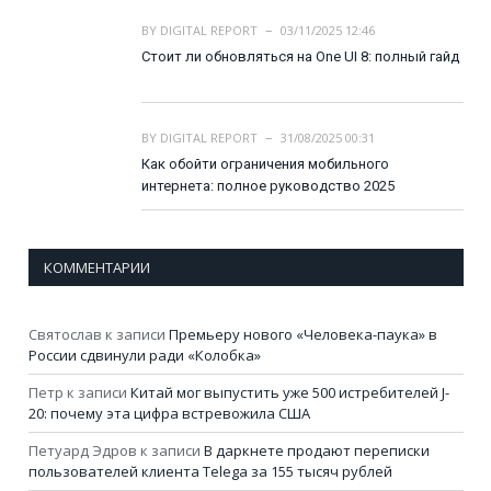
BY
DIGITAL REPORT
03/11/2025 12:46
Стоит ли обновляться на One UI 8: полный гайд
BY
DIGITAL REPORT
31/08/2025 00:31
Как обойти ограничения мобильного
интернета: полное руководство 2025
КОММЕНТАРИИ
Святослав
к записи
Премьеру нового «Человека-паука» в
России сдвинули ради «Колобка»
Петр
к записи
Китай мог выпустить уже 500 истребителей J-
20: почему эта цифра встревожила США
Петуард Эдров
к записи
В даркнете продают переписки
пользователей клиента Telega за 155 тысяч рублей