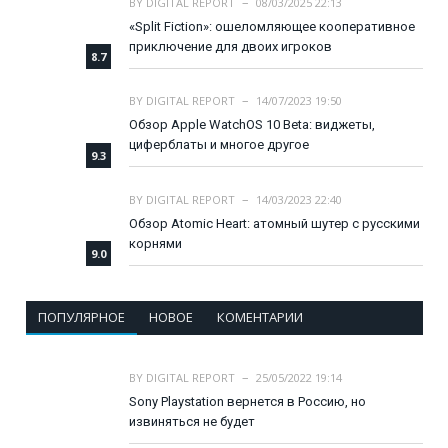
BY
DIGITAL REPORT
08/03/2025 22:13
«Split Fiction»: ошеломляющее кооперативное
приключение для двоих игроков
8.7
BY
DIGITAL REPORT
14/07/2023 19:50
Обзор Apple WatchOS 10 Beta: виджеты,
циферблаты и многое другое
9.3
BY
DIGITAL REPORT
14/03/2023 22:40
Обзор Atomic Heart: атомный шутер с русскими
корнями
9.0
ПОПУЛЯРНОЕ
НОВОЕ
КОМЕНТАРИИ
BY
DIGITAL REPORT
25/05/2022 19:14
Sony Playstation вернется в Россию, но
извиняться не будет