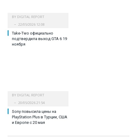
BY
DIGITAL REPORT
22/05/2026 12:08
Take-Two официально
подтвердила выход GTA 6 19
ноября
BY
DIGITAL REPORT
20/05/2026 21:54
Sony повысила цены на
PlayStation Plus в Турции, США
и Европе с 20 мая