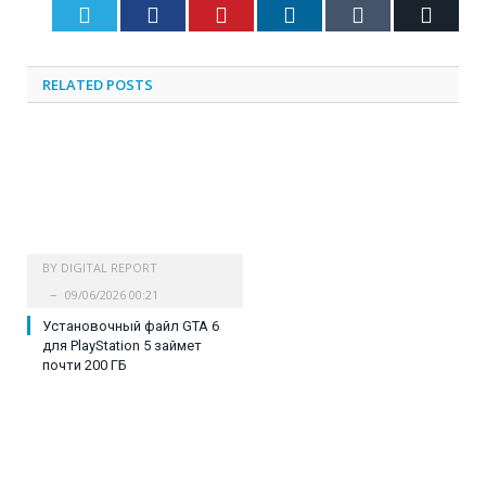
Twitter
Facebook
Pinterest
LinkedIn
Tumblr
Email
RELATED
POSTS
BY
DIGITAL REPORT
09/06/2026 00:21
Установочный файл GTA 6
для PlayStation 5 займет
почти 200 ГБ