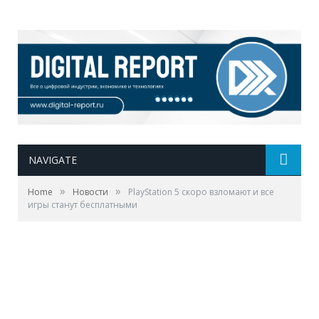
NAVIGATE
»
»
Home
Новости
PlayStation 5 скоро взломают и все
игры станут бесплатными