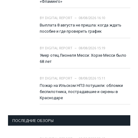
«Фламинго»
BY
DIGITAL REPORT
08/08/2026 16:10
Выплата 8 августа не пришла: когда ждать
пособие и где проверить график
BY
DIGITAL REPORT
08/08/2026 15:19
Умер отец Лионеля Месси: Хорхе Месси было
68 лет
BY
DIGITAL REPORT
08/08/2026 15:11
Пожар на Ильском НПЗ потушили: обломки
беспилотника, пострадавшие и сирены в
Краснодаре
ПОСЛЕДНИЕ ОБЗОРЫ