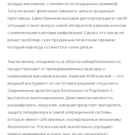
складах магазинов, становится потенциально уязвимой.
Sony не может физически заменить чипы в проданных
приставках. Единственным выходом для корпорации в такой
ситуации станет выпуск новой аппаратной ревизии консоли
с измененными ключами шифрования. Однако это никак не
решит проблему с уже проданным гигантским тиражом,
который навсегда останется в «зоне риска».
Тем не менее, специалисты в области кибербезопасности
предостерегают от преждевременных выводов о
неминуемом массовом взломе. Наличие ROM-ключей — это
мощный инструмент, но не готовое решение «под ключ».
Современная архитектура безопасности PlayStation 5
выстроена эшелонированно. Даже имея возможность
расшифровать загрузчик, хакерам предстоит преодолеть
защиту гипервизора и самой операционной системы,
которые имеют собственные, изолированные механизмы
безопасности. Утечка ключей значительно упрощает
реверс-инжиниринг и поиск дыр, но не гарантирует