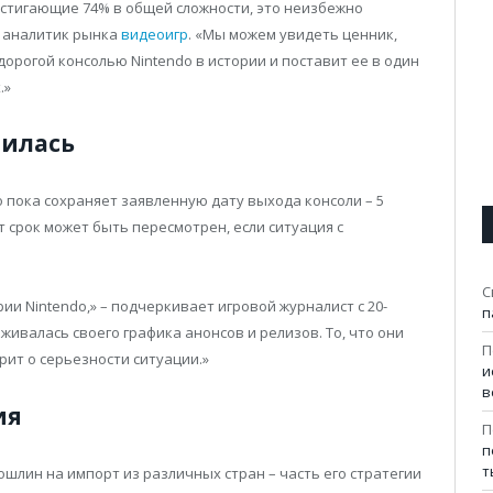
стигающие 74% в общей сложности, это неизбежно
т аналитик рынка
видеоигр
. «Мы можем увидеть ценник,
дорогой консолью Nintendo в истории и поставит ее в один
.»
нилась
 пока сохраняет заявленную дату выхода консоли – 5
т срок может быть пересмотрен, если ситуация с
С
ии Nintendo,» – подчеркивает игровой журналист с 20-
п
живалась своего графика анонсов и релизов. То, что они
П
рит о серьезности ситуации.»
и
в
ия
П
п
т
лин на импорт из различных стран – часть его стратегии