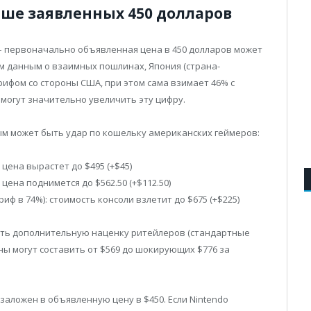
ше заявленных 450 долларов
– первоначально объявленная цена в 450 долларов может
м данным о взаимных пошлинах, Япония (страна-
рифом со стороны США, при этом сама взимает 46% с
могут значительно увеличить эту цифру.
м может быть удар по кошельку американских геймеров:
цена вырастет до $495 (+$45)
цена поднимется до $562.50 (+$112.50)
ф в 74%): стоимость консоли взлетит до $675 (+$225)
есть дополнительную наценку ритейлеров (стандартные
ны могут составить от $569 до шокирующих $776 за
заложен в объявленную цену в $450. Если Nintendo