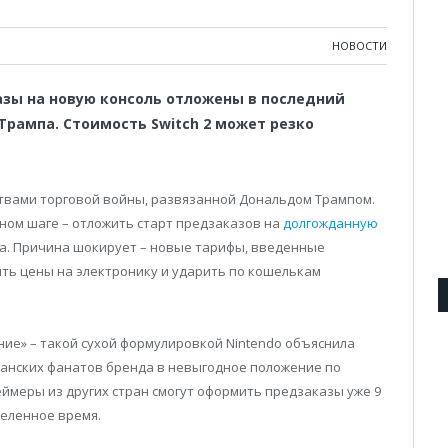
НОВОСТИ
азы на новую консоль отложены в последний
рампа. Стоимость Switch 2 может резко
твами торговой войны, развязанной Дональдом Трампом.
ном шаге – отложить старт предзаказов на
долгожданную
ка. Причина шокирует – новые тарифы, введенные
ть цены на электронику и ударить по кошелькам
ие» – такой сухой формулировкой Nintendo объяснила
анских фанатов бренда в невыгодное положение по
еймеры из других стран смогут оформить предзаказы уже 9
еленное время.