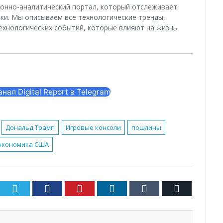
ционно-аналитический портал, который отслеживает
ки. Мы описываем все технологические тренды,
ехнологических событий, которые влияют на жизнь
ал Digital Report в Telegram
Дональд Трамп
Игровые консоли
пошлины
экономика США
Twitter
Facebook
Pinterest
LinkedIn
Tumblr
Email