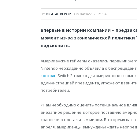
BY
DIGITAL REPORT
ON
04/04/2025 21:34
Впервые в истории компании – предзак
момент из-за экономической политики Т
подскочить.
Американские геймеры оказались первыми жер
Nintendo неожиданно объявила о беспрецедент
консоль
Switch 2 только для американского рын
администрацией президента, угрожают взвинти
потребителей.
«Нам необходимо оценить потенциальное влиян
внезапное решение, которое поставило америк
сравнению с остальным миром. В то время как г
апреля, американцы вынуждены ждать неопред