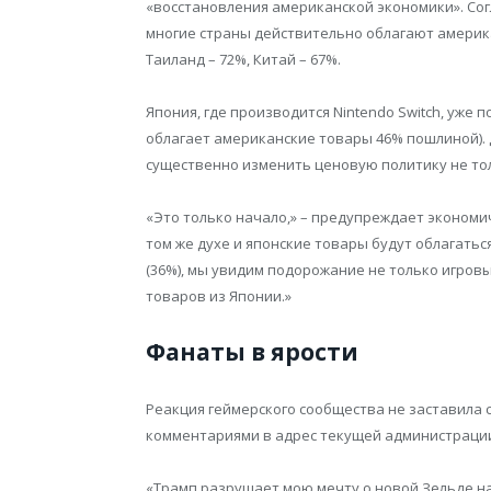
«восстановления американской экономики». Со
многие страны действительно облагают америк
Таиланд – 72%, Китай – 67%.
Япония, где производится Nintendo Switch, уже 
облагает американские товары 46% пошлиной).
существенно изменить ценовую политику не тол
«Это только начало,» – предупреждает экономи
том же духе и японские товары будут облагатьс
(36%), мы увидим подорожание не только игровы
товаров из Японии.»
Фанаты в ярости
Реакция геймерского сообщества не заставила 
комментариями в адрес текущей администраци
«Трамп разрушает мою мечту о новой Зельде на S