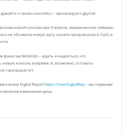
 думайте о своих консолях,» – иронизирует другой.
заказам новой консоли уже 9 апреля, американские геймеры
пока не объявила новую дату начала предзаказов в США, и
ится.
м фанатам Nintendo – ждать и надеяться, что
 новую консоль вовремя. И, возможно, готовить
все-таки вырастет.
м-канале Digital Report
https://t.me/DigitalRep
– мы первыми
 возможном изменении цены.