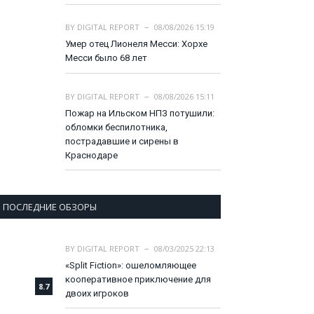
BY
DIGITAL REPORT
08/08/2026 15:19
Умер отец Лионеля Месси: Хорхе
Месси было 68 лет
BY
DIGITAL REPORT
08/08/2026 15:11
Пожар на Ильском НПЗ потушили:
обломки беспилотника,
пострадавшие и сирены в
Краснодаре
ПОСЛЕДНИЕ ОБЗОРЫ
BY
DIGITAL REPORT
08/03/2025 22:13
«Split Fiction»: ошеломляющее
кооперативное приключение для
8.7
двоих игроков