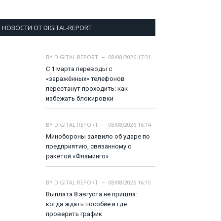
НОВОСТИ ОТ DIGITAL-REPORT
BY
DIGITAL REPORT
08/08/2026 17:31
С 1 марта переводы с
«заражённых» телефонов
перестанут проходить: как
избежать блокировки
BY
DIGITAL REPORT
08/08/2026 16:14
Минобороны заявило об ударе по
предприятию, связанному с
ракетой «Фламинго»
BY
DIGITAL REPORT
08/08/2026 16:10
Выплата 8 августа не пришла:
когда ждать пособие и где
проверить график