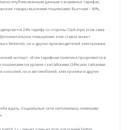
гласно опубликованным данным о взаимных тарифах,
анские товары высокими пошлинами: Вьетнам – 90%,
подвергается 24% тарифу со стороны США (при этом сама
 Дополнительное повышение этих ставок может
ько Nintendo, но и других производителей электроники.
ческий эксперт. «Если тарифная политика продолжится в
я пошлинами на уровне с китайскими (34%) или тайскими
х консолей, но и автомобилей, электроники и других
себя ждать. Социальные сети заполнились гневными
и.
witch 2,» – пишет один из пользователей Twitter.