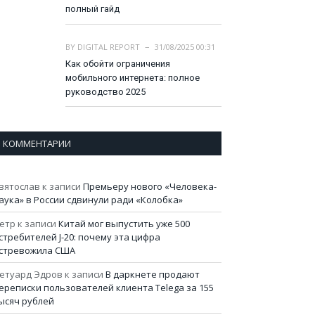
полный гайд
BY
DIGITAL REPORT
31/08/2025 00:31
Как обойти ограничения
мобильного интернета: полное
руководство 2025
КОММЕНТАРИИ
вятослав
к записи
Премьеру нового «Человека-
аука» в России сдвинули ради «Колобка»
етр
к записи
Китай мог выпустить уже 500
стребителей J-20: почему эта цифра
стревожила США
етуард Эдров
к записи
В даркнете продают
ереписки пользователей клиента Telega за 155
ысяч рублей