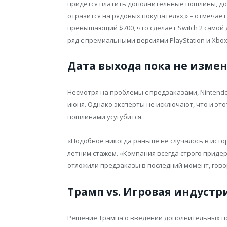
придется платить дополнительные пошлины, до
отразится на рядовых покупателях,» – отмечае
превышающий $700, что сделает Switch 2 самой 
ряд с премиальными версиями PlayStation и Xbox
Дата выхода пока не изме
Несмотря на проблемы с предзаказами, Nintendo
июня. Однако эксперты не исключают, что и это
пошлинами усугубится.
«Подобное никогда раньше не случалось в истор
летним стажем. «Компания всегда строго придер
отложили предзаказы в последний момент, гово
Трамп vs. Игровая индустр
Решение Трампа о введении дополнительных пош