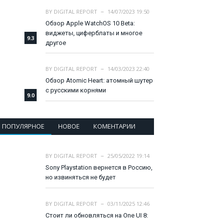
BY
DIGITAL REPORT
14/07/2023 19:50
Обзор Apple WatchOS 10 Beta:
виджеты, циферблаты и многое
9.3
другое
BY
DIGITAL REPORT
14/03/2023 22:40
Обзор Atomic Heart: атомный шутер
с русскими корнями
9.0
ПОПУЛЯРНОЕ
НОВОЕ
КОМЕНТАРИИ
BY
DIGITAL REPORT
25/05/2022 19:14
Sony Playstation вернется в Россию,
но извиняться не будет
BY
DIGITAL REPORT
03/11/2025 12:46
Стоит ли обновляться на One UI 8: