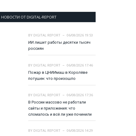
НОВОСТИ ОТ DIGITAL-REPORT
BY
DIGITAL REPORT
06/08/2026 19:53
ИИ лишит работы десятки тысяч
россиян
BY
DIGITAL REPORT
06/08/2026 17:46
Пожар в ЦНИИмаш в Королёве
потушен: что произошло
BY
DIGITAL REPORT
06/08/2026 17:36
В России массово не работали
сайты и приложения: что
сломалось и всё ли уже починили
BY
DIGITAL REPORT
06/08/2026 14:29