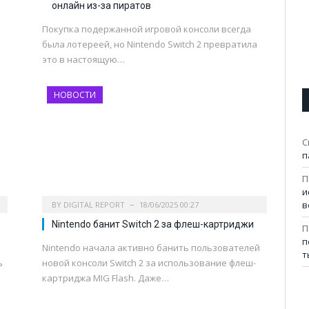
онлайн из-за пиратов
Покупка подержанной игровой консоли всегда
была лотереей, но Nintendo Switch 2 превратила
это в настоящую…
НОВОСТИ
С
п
П
и
в
BY
DIGITAL REPORT
18/06/2025 00:27
Nintendo банит Switch 2 за флеш-картриджи
П
п
Nintendo начала активно банить пользователей
т
ь
новой консоли Switch 2 за использование флеш-
картриджа MIG Flash. Даже…