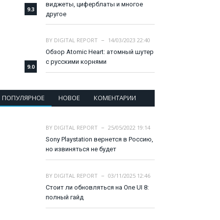
виджеты, циферблаты и многое
9.3
другое
BY
DIGITAL REPORT
14/03/2023 22:40
Обзор Atomic Heart: атомный шутер
с русскими корнями
9.0
ПОПУЛЯРНОЕ
НОВОЕ
КОМЕНТАРИИ
BY
DIGITAL REPORT
25/05/2022 19:14
Sony Playstation вернется в Россию,
но извиняться не будет
BY
DIGITAL REPORT
03/11/2025 12:46
Стоит ли обновляться на One UI 8:
полный гайд