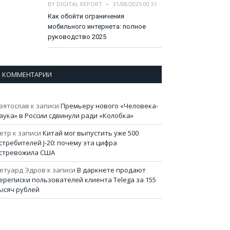
BY
DIGITAL REPORT
31/08/2025 00:31
Как обойти ограничения
мобильного интернета: полное
руководство 2025
КОММЕНТАРИИ
вятослав
к записи
Премьеру нового «Человека-
аука» в России сдвинули ради «Колобка»
етр
к записи
Китай мог выпустить уже 500
стребителей J-20: почему эта цифра
стревожила США
етуард Эдров
к записи
В даркнете продают
ереписки пользователей клиента Telega за 155
ысяч рублей