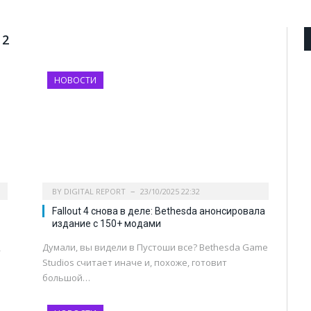
 2
НОВОСТИ
BY
DIGITAL REPORT
23/10/2025 22:32
Fallout 4 снова в деле: Bethesda анонсировала
издание с 150+ модами
Думали, вы видели в Пустоши все? Bethesda Game
—
Studios считает иначе и, похоже, готовит
большой…