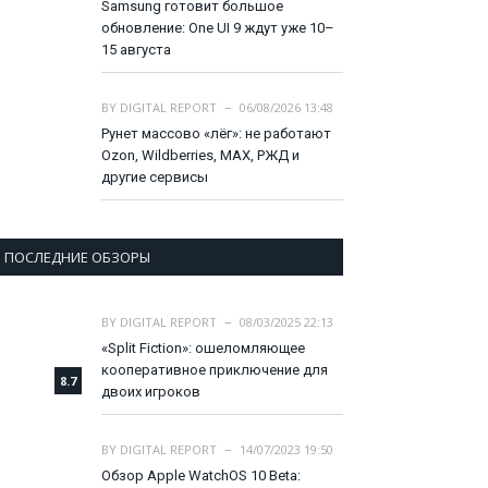
Samsung готовит большое
обновление: One UI 9 ждут уже 10–
15 августа
BY
DIGITAL REPORT
06/08/2026 13:48
Рунет массово «лёг»: не работают
Ozon, Wildberries, MAX, РЖД и
другие сервисы
ПОСЛЕДНИЕ ОБЗОРЫ
BY
DIGITAL REPORT
08/03/2025 22:13
«Split Fiction»: ошеломляющее
кооперативное приключение для
8.7
двоих игроков
BY
DIGITAL REPORT
14/07/2023 19:50
Обзор Apple WatchOS 10 Beta: