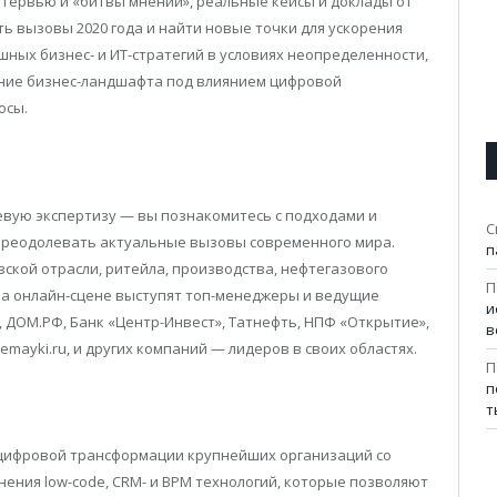
ервью и «битвы мнений», реальные кейсы и доклады от
ь вызовы 2020 года и найти новые точки для ускорения
шных бизнес- и ИТ-стратегий в условиях неопределенности,
ение бизнес-ландшафта под влиянием цифровой
осы.
евую экспертизу — вы познакомитесь с подходами и
С
преодолевать актуальные вызовы современного мира.
п
кой отрасли, ритейла, производства, нефтегазового
П
На онлайн-сцене выступят топ-менеджеры и ведущие
и
r, ДОМ.РФ, Банк «Центр-Инвест», Татнефть, НПФ «Открытие»,
в
mayki.ru, и других компаний — лидеров в своих областях.
П
п
т
 цифровой трансформации крупнейших организаций со
нения low-code, CRM- и BPM технологий, которые позволяют