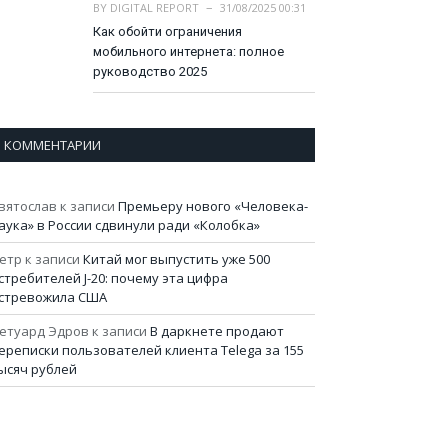
BY
DIGITAL REPORT
31/08/2025 00:31
Как обойти ограничения
мобильного интернета: полное
руководство 2025
КОММЕНТАРИИ
вятослав
к записи
Премьеру нового «Человека-
аука» в России сдвинули ради «Колобка»
етр
к записи
Китай мог выпустить уже 500
стребителей J-20: почему эта цифра
стревожила США
етуард Эдров
к записи
В даркнете продают
ереписки пользователей клиента Telega за 155
ысяч рублей