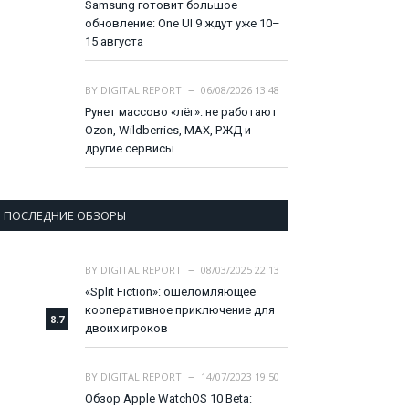
Samsung готовит большое
обновление: One UI 9 ждут уже 10–
15 августа
BY
DIGITAL REPORT
06/08/2026 13:48
Рунет массово «лёг»: не работают
Ozon, Wildberries, MAX, РЖД и
другие сервисы
ПОСЛЕДНИЕ ОБЗОРЫ
BY
DIGITAL REPORT
08/03/2025 22:13
«Split Fiction»: ошеломляющее
кооперативное приключение для
8.7
двоих игроков
BY
DIGITAL REPORT
14/07/2023 19:50
Обзор Apple WatchOS 10 Beta: