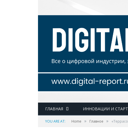
ГЛАВНАЯ
ИННОВАЦИИ И СТАР
»
»
YOU ARE AT:
Home
Главное
«Террасо