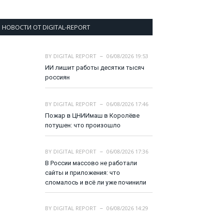
НОВОСТИ ОТ DIGITAL-REPORT
BY
DIGITAL REPORT
06/08/2026 19:53
ИИ лишит работы десятки тысяч
россиян
BY
DIGITAL REPORT
06/08/2026 17:46
Пожар в ЦНИИмаш в Королёве
потушен: что произошло
BY
DIGITAL REPORT
06/08/2026 17:36
В России массово не работали
сайты и приложения: что
сломалось и всё ли уже починили
BY
DIGITAL REPORT
06/08/2026 14:29