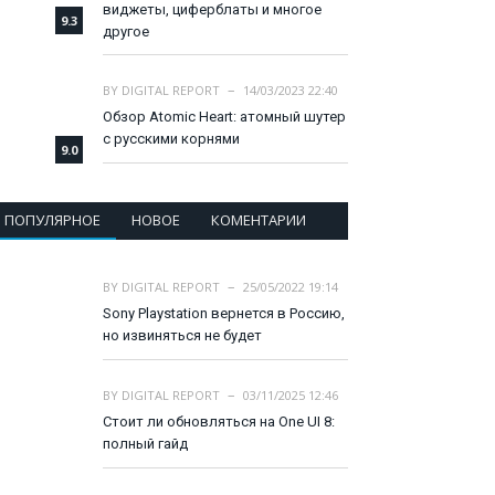
виджеты, циферблаты и многое
9.3
другое
BY
DIGITAL REPORT
14/03/2023 22:40
Обзор Atomic Heart: атомный шутер
с русскими корнями
9.0
ПОПУЛЯРНОЕ
НОВОЕ
КОМЕНТАРИИ
BY
DIGITAL REPORT
25/05/2022 19:14
Sony Playstation вернется в Россию,
но извиняться не будет
BY
DIGITAL REPORT
03/11/2025 12:46
Стоит ли обновляться на One UI 8:
полный гайд