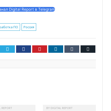
ал Digital Report в Telegram
работка ПО
Россия
Twitter
Facebook
Pinterest
LinkedIn
Tumblr
Email
L REPORT
BY
DIGITAL REPORT