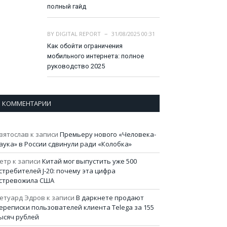
полный гайд
BY
DIGITAL REPORT
31/08/2025 00:31
Как обойти ограничения
мобильного интернета: полное
руководство 2025
КОММЕНТАРИИ
вятослав
к записи
Премьеру нового «Человека-
аука» в России сдвинули ради «Колобка»
етр
к записи
Китай мог выпустить уже 500
стребителей J-20: почему эта цифра
стревожила США
етуард Эдров
к записи
В даркнете продают
ереписки пользователей клиента Telega за 155
ысяч рублей