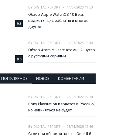
BY
DIGITAL REPORT
14/07/2023 19:50
Обзор Apple WatchOS 10 Beta:
виджеты, циферблаты и многое
9.3
другое
BY
DIGITAL REPORT
14/03/2023 22:40
Обзор Atomic Heart: атомный шутер
с русскими корнями
9.0
ПОПУЛЯРНОЕ
НОВОЕ
КОМЕНТАРИИ
BY
DIGITAL REPORT
25/05/2022 19:14
Sony Playstation вернется в Россию,
но извиняться не будет
BY
DIGITAL REPORT
03/11/2025 12:46
Стоит ли обновляться на One UI 8: