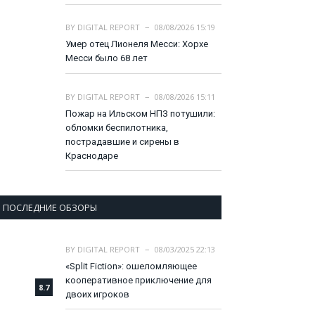
BY
DIGITAL REPORT
08/08/2026 15:19
Умер отец Лионеля Месси: Хорхе
Месси было 68 лет
BY
DIGITAL REPORT
08/08/2026 15:11
Пожар на Ильском НПЗ потушили:
обломки беспилотника,
пострадавшие и сирены в
Краснодаре
ПОСЛЕДНИЕ ОБЗОРЫ
BY
DIGITAL REPORT
08/03/2025 22:13
«Split Fiction»: ошеломляющее
кооперативное приключение для
8.7
двоих игроков