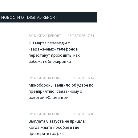
НОВОСТИ ОТ DIGITAL-REPORT
BY
DIGITAL REPORT
08/08/2026 17:31
С 1 марта переводы с
«заражённых» телефонов
перестанут проходить: как
избежать блокировки
BY
DIGITAL REPORT
08/08/2026 16:14
Минобороны заявило об ударе по
предприятию, связанному с
ракетой «Фламинго»
BY
DIGITAL REPORT
08/08/2026 16:10
Выплата 8 августа не пришла:
когда ждать пособие и где
проверить график