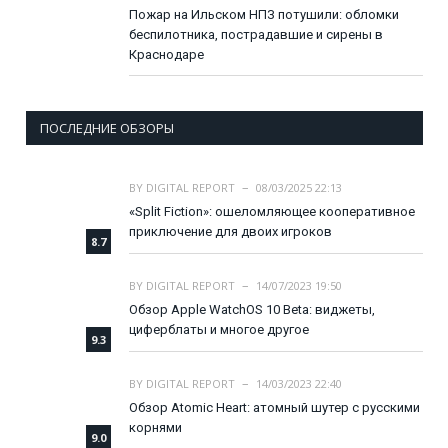
Пожар на Ильском НПЗ потушили: обломки
беспилотника, пострадавшие и сирены в
Краснодаре
ПОСЛЕДНИЕ ОБЗОРЫ
BY
DIGITAL REPORT
08/03/2025 22:13
«Split Fiction»: ошеломляющее кооперативное
приключение для двоих игроков
8.7
BY
DIGITAL REPORT
14/07/2023 19:50
Обзор Apple WatchOS 10 Beta: виджеты,
циферблаты и многое другое
9.3
BY
DIGITAL REPORT
14/03/2023 22:40
Обзор Atomic Heart: атомный шутер с русскими
корнями
9.0