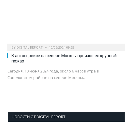
BY
DIGITAL REPORT
10/06/2024 09:53
В автосервисе на севере Москвы произошел крупный
пожар
Сегодня, 10 июня 2024 года, около 6 часов утра в
Савёловском районе на севере Москвы…
НОВОСТИ ОТ DIGITAL-REPORT