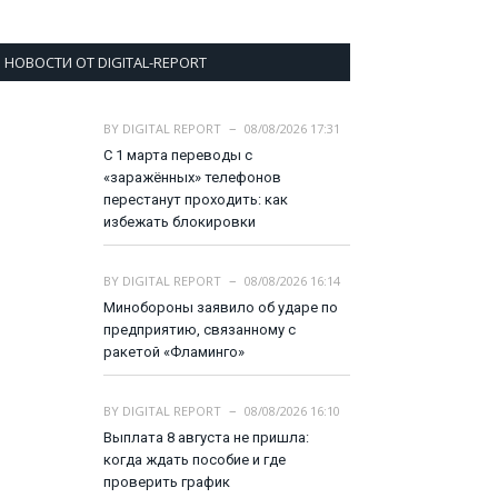
НОВОСТИ ОТ DIGITAL-REPORT
BY
DIGITAL REPORT
08/08/2026 17:31
С 1 марта переводы с
«заражённых» телефонов
перестанут проходить: как
избежать блокировки
BY
DIGITAL REPORT
08/08/2026 16:14
Минобороны заявило об ударе по
предприятию, связанному с
ракетой «Фламинго»
BY
DIGITAL REPORT
08/08/2026 16:10
Выплата 8 августа не пришла:
когда ждать пособие и где
проверить график