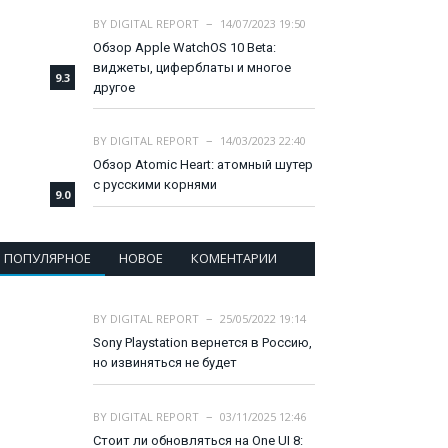
BY
DIGITAL REPORT
14/07/2023 19:50
Обзор Apple WatchOS 10 Beta:
виджеты, циферблаты и многое
9.3
другое
BY
DIGITAL REPORT
14/03/2023 22:40
Обзор Atomic Heart: атомный шутер
с русскими корнями
9.0
ПОПУЛЯРНОЕ
НОВОЕ
КОМЕНТАРИИ
BY
DIGITAL REPORT
25/05/2022 19:14
Sony Playstation вернется в Россию,
но извиняться не будет
BY
DIGITAL REPORT
03/11/2025 12:46
Стоит ли обновляться на One UI 8: