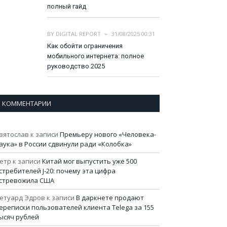
полный гайд
BY
DIGITAL REPORT
31/08/2025 00:31
Как обойти ограничения
мобильного интернета: полное
руководство 2025
КОММЕНТАРИИ
вятослав
к записи
Премьеру нового «Человека-
аука» в России сдвинули ради «Колобка»
етр
к записи
Китай мог выпустить уже 500
стребителей J-20: почему эта цифра
стревожила США
етуард Эдров
к записи
В даркнете продают
ереписки пользователей клиента Telega за 155
ысяч рублей