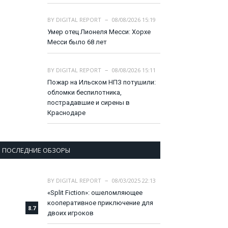
BY
DIGITAL REPORT
08/08/2026 15:19
Умер отец Лионеля Месси: Хорхе
Месси было 68 лет
BY
DIGITAL REPORT
08/08/2026 15:11
Пожар на Ильском НПЗ потушили:
обломки беспилотника,
пострадавшие и сирены в
Краснодаре
ПОСЛЕДНИЕ ОБЗОРЫ
BY
DIGITAL REPORT
08/03/2025 22:13
«Split Fiction»: ошеломляющее
кооперативное приключение для
8.7
двоих игроков